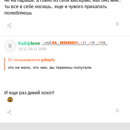
не на параше, а говно из себя высераю, нах оно мне..
ты все в себе носишь.. еще и чужого прихапать
полюбляешь
0
Кайф
love
К
16:11, 09.11.2006
От пользователя
ptktyfz
это не мачо, это чмо, вы термины попутали
И еще раз дикий хохот!
0