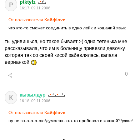
ptktyfz
P
16:17, 09.11.2006
От пользователя
Кайфlove
что кто-то сможет соединить в одно лейк и кошачий язык
ты удивишься, но такое бывает :-( одна тетенька мне
рассказывала, что им в больницу привезли девочку,
которая так со своей кисой забавлялась, капала
верианкой
0
кызылдур
К
16:18, 09.11.2006
От пользователя
Кайфlove
ну не зн-а-а-а-аю!думаешь кто-то пробовал с кошкой?!ужас!