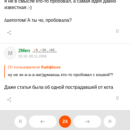
я не в смысле кто-то пробовал, а самая идея давно
известная :-)
/шепотом/ А ты чо, пробовала?
0
2Men
M
16:18, 09.11.2006
От пользователя
Кайфlove
ну не зн-а-а-а-аю!думаешь кто-то пробовал с кошкой?!
Даже статья была об одной пострадавшей от кота
0
24