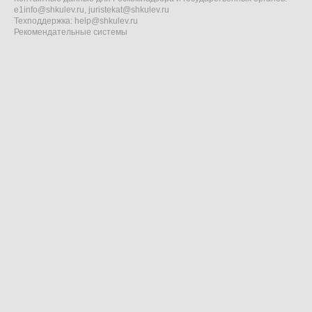
e1info@shkulev.ru
,
juristekat@shkulev.ru
Техподдержка:
help@shkulev.ru
Рекомендательные системы