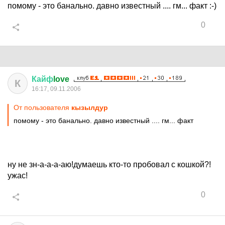
помому - это банально. давно известный .... гм... факт :-)
0
Кайф
love
К
16:17, 09.11.2006
От пользователя
кызылдур
помому - это банально. давно известный .... гм... факт
ну не зн-а-а-а-аю!думаешь кто-то пробовал с кошкой?!
ужас!
0