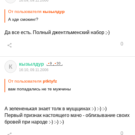
16:09, 09.11.2006
От пользователя
кызылдур
А хде смокинг?
Да все есть. Полный джентльменский набор ;-)
0
кызылдур
К
16:10, 09.11.2006
От пользователя
ptktyfz
вам попадались не те мужчины
А зелененькая знает толк в мущщинах :-) :-) :-)
Первый признак настоящего мачо - облизывание своих
бровей при народе :-) :-) :-)
0