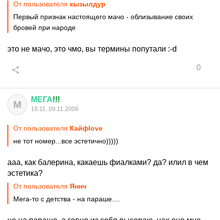
От пользователя
кызылдур
Первый признак настоящего мачо - облизывание своих
бровей при народе
это не мачо, это чмо, вы термины попутали :-d
0
МЕГА
!!!
М
16:11, 09.11.2006
От пользователя
Кайфlove
не тот номер...все эстетично)))))
ааа, как балерина, какаешь фиалками? да? илил в чем
эстетика?
От пользователя
Яннч
Мега-то с детства - на параше....