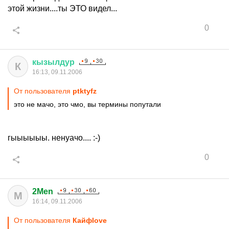
этой жизни....ты ЭТО видел...
0
кызылдур
К
16:13, 09.11.2006
От пользователя
ptktyfz
это не мачо, это чмо, вы термины попутали
гыыыыыы. ненуачо.... :-)
0
2Men
M
16:14, 09.11.2006
От пользователя
Кайфlove