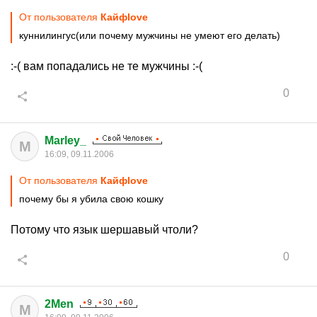
От пользователя
Кайфlove
куннилингус(или почему мужчины не умеют его делать)
:-( вам попадались не те мужчины :-(
0
Marley_
M
16:09, 09.11.2006
От пользователя
Кайфlove
почему бы я убила свою кошку
Потому что язык шершавый чтоли?
0
2Men
M