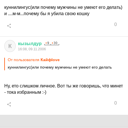
куннилингус(или почему мужчины не умеют его делать)
и ....м-м...почему бы я убила свою кошку
0
кызылдур
К
16:08, 09.11.2006
От пользователя
Кайфlove
куннилингус(или почему мужчины не умеют его делать
Ну, ето слишком личное. Вот ты же говоришь, что минет
- тока избранным :-)
0