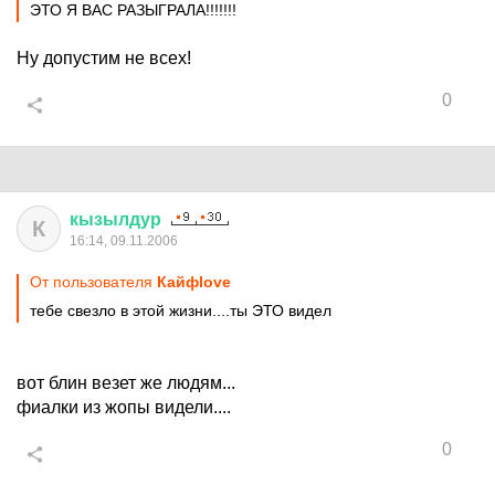
ЭТО Я ВАС РАЗЫГРАЛА!!!!!!!
Ну допустим не всех!
0
кызылдур
К
16:14, 09.11.2006
От пользователя
Кайфlove
тебе свезло в этой жизни....ты ЭТО видел
вот блин везет же людям...
фиалки из жопы видели....
0