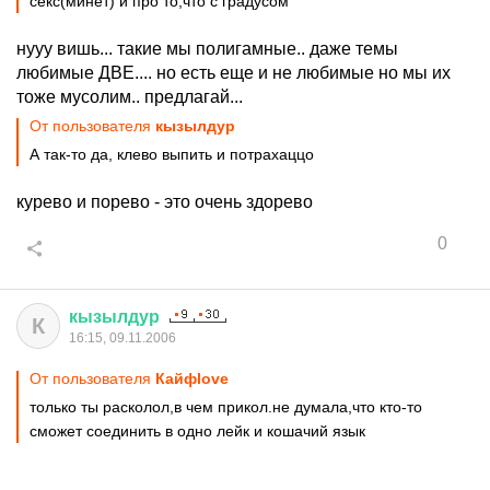
секс(минет) и про то,что с градусом
нууу вишь... такие мы полигамные.. даже темы
любимые ДВЕ.... но есть еще и не любимые но мы их
тоже мусолим.. предлагай...
От пользователя
кызылдур
А так-то да, клево выпить и потрахаццо
курево и порево - это очень здорево
0
кызылдур
К
16:15, 09.11.2006
От пользователя
Кайфlove
только ты расколол,в чем прикол.не думала,что кто-то
сможет соединить в одно лейк и кошачий язык