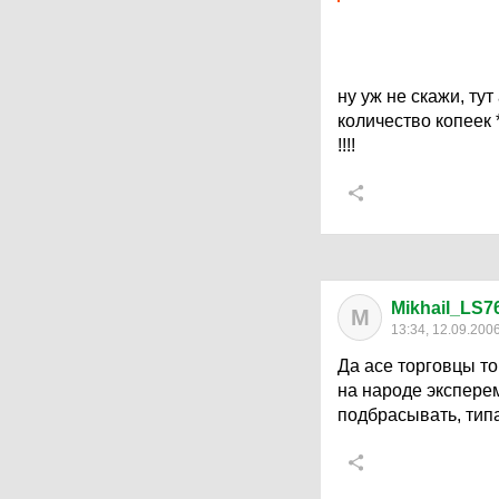
ну уж не скажи, ту
количество копеек 
!!!!
Mikhail_LS7
M
13:34, 12.09.200
Да асе торговцы то
на народе экспере
подбрасывать, типа