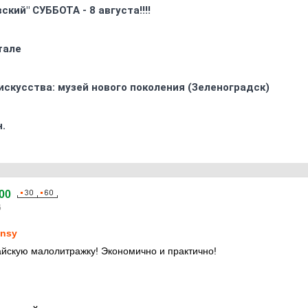
кий" СУББОТА - 8 августа!!!!
тале
искусства: музей нового поколения (Зеленоградск)
.
00
6
nsy
тайскую малолитражку! Экономично и практично!