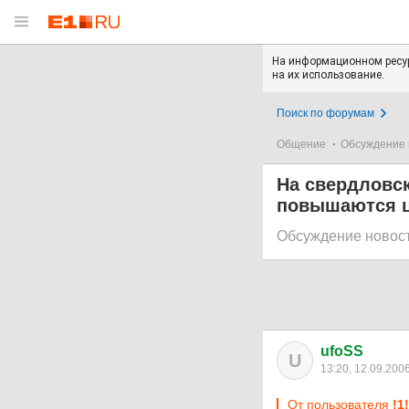
На информационном ресур
на их использование.
Поиск по форумам
Общение
Обсуждение 
На свердловск
повышаются 
Обсуждение новос
ufoSS
U
13:20, 12.09.200
От пользователя
!1!