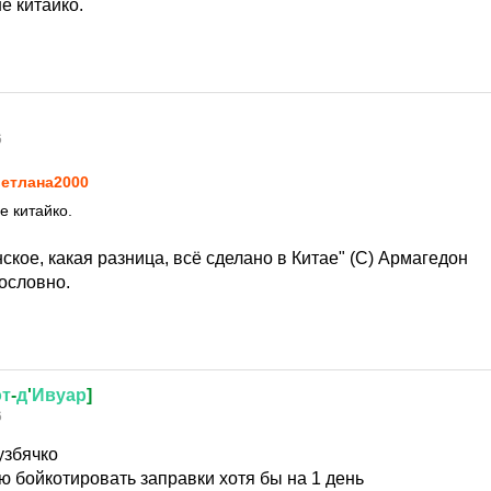
не китайко.
6
етлана2000
е китайко.
ское, какая разница, всё сделано в Китае" (С) Армагедон
ословно.
от
-
д
'
Ивуар
]
6
узбячко
ю бойкотировать заправки хотя бы на 1 день