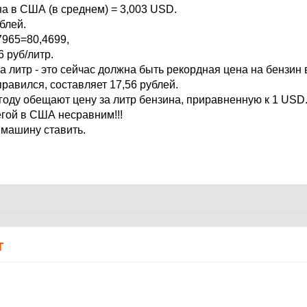
на в США (в среднем) = 3,003 USD.
блей.
7965=80,4699,
6 руб/литр.
 за литр - это сейчас должна быть рекордная цена на бензин 
правился, составляет 17,56 рублей.
оду обещают цену за литр бензина, приравненную к 1 USD.
егой в США несравним!!!
 машину ставить.
Т