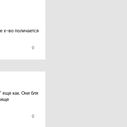
не х~во поличается
0
" еще как. Они бля
рище
0