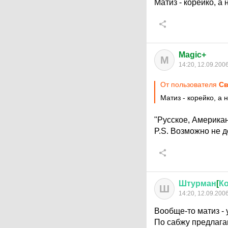
Матиз - корейко, а 
Magic+
M
14:20, 12.09.200
От пользователя
Св
Матиз - корейко, а н
"Русское, Американ
P.S. Возможно не д
Штурман
[
К
Ш
14:20, 12.09.200
Вообще-то матиз - 
По сабжу предлага