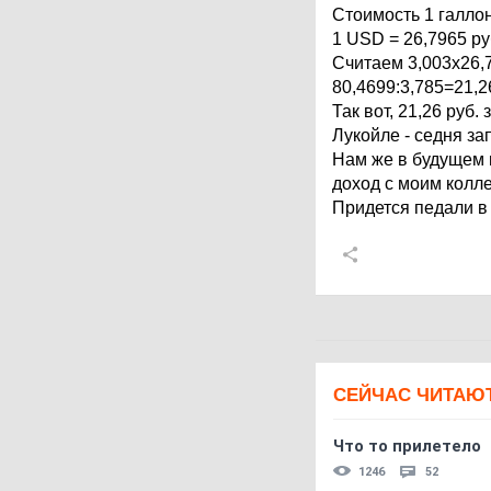
Стоимость 1 галло
1 USD = 26,7965 ру
Считаем 3,003х26,
80,4699:3,785=21,2
Так вот, 21,26 руб.
Лукойле - седня за
Нам же в будущем г
доход с моим колл
Придется педали в
СЕЙЧАС ЧИТАЮ
Что то прилетело
1246
52