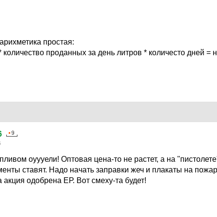
т арихметика простая:
* количество проданных за день литров * количесто дней = 
6
6
пливом оуууели! Оптовая цена-то не растет, а на "пистолете
менты ставят. Надо начать заправки жеч и плакаты на пожа
 акция одобрена ЕР. Вот смеху-та будет!