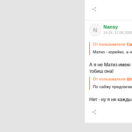
Nansy
N
14:26, 12.09.200
От пользователя
Св
Матиз - корейко, а н
А я не Матиз имею 
тобиш она!
От пользователя
Ш
По сабжу предлагаю
Нет - ну я не кажд