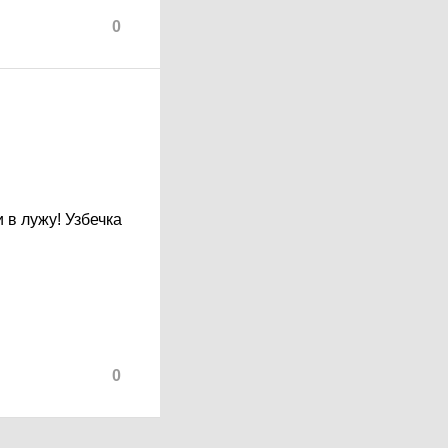
0
 в лужу! Узбечка
0