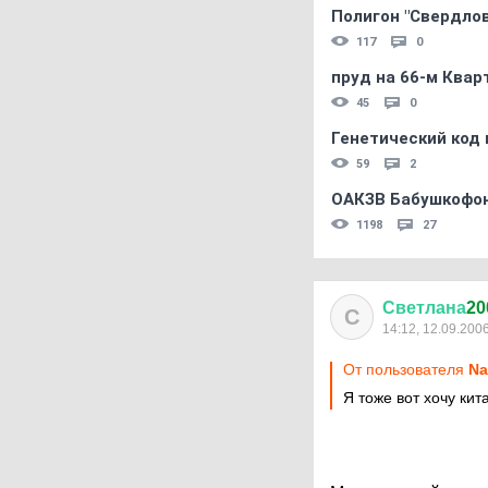
Полигон "Свердловс
117
0
пруд на 66-м Квар
45
0
Генетический код 
59
2
ОАКЗВ Бабушкофон
1198
27
Светлана
20
С
14:12, 12.09.200
От пользователя
Na
Я тоже вот хочу ки