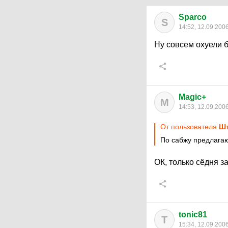
Sparco
S
14:52, 12.09.200
Ну совсем охуели 
Magic+
M
14:53, 12.09.200
От пользователя
Ш
По сабжу предлагаю
ОК, только сёдня з
tonic81
T
15:34, 12.09.200