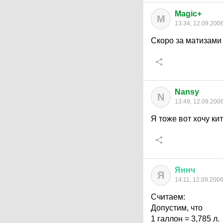
Magic+
M
13:34, 12.09.200
Скоро за матизами 
Nansy
N
13:49, 12.09.200
Я тоже вот хочу ки
Яннч
Я
14:11, 12.09.200
Считаем:
Допустим, что
1 галлон = 3,785 л.