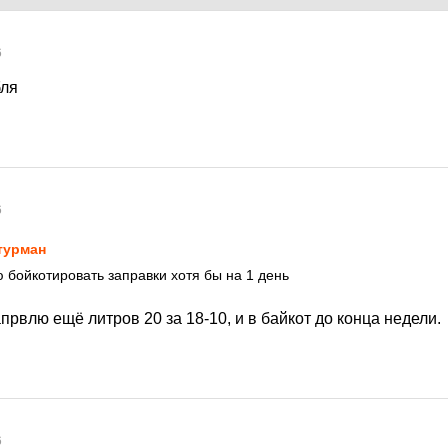
6
бля
6
турман
 бойкотировать заправки хотя бы на 1 день
апрвлю ещё литров 20 за 18-10, и в байкот до конца недели.
6