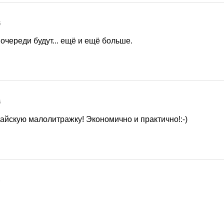
6
очереди будут... ещё и ещё больше.
6
тайскую малолитражку! Экономично и практично!:-)
6