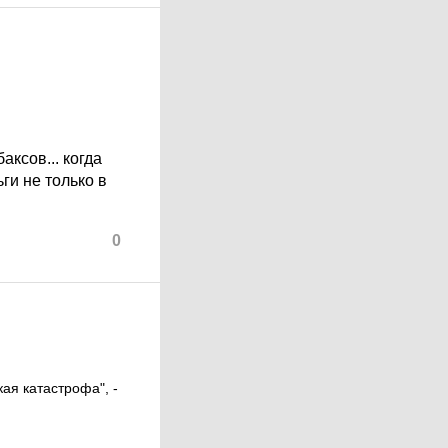
ксов... когда
ги не только в
0
кая катастрофа", -