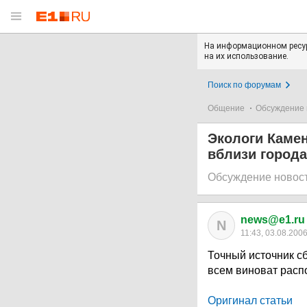
На информационном ресур
на их использование.
Поиск по форумам
Общение
Обсуждение 
Экологи Камен
вблизи города
Обсуждение новос
news@e1.ru
N
11:43, 03.08.200
Точный источник сб
всем виноват рас
Оригинал статьи