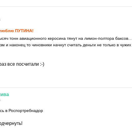
6
люблю ПУТИНА!
ысяч тонн авиационного керосина тянут на лимон-полтора баксов...
м и наконец то чиновники начнут считать деньги не только в чужих
раз все посчитали :-)
тива
6
сь в Роспортребнадор
одчернуть!