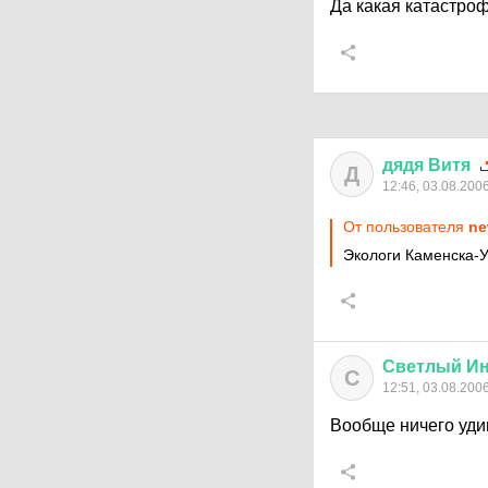
Да какая катастрофа
дядя
Витя
Д
12:46, 03.08.200
От пользователя
ne
Экологи Каменска-Ур
Светлый
И
С
12:51, 03.08.200
Вообще ничего удив