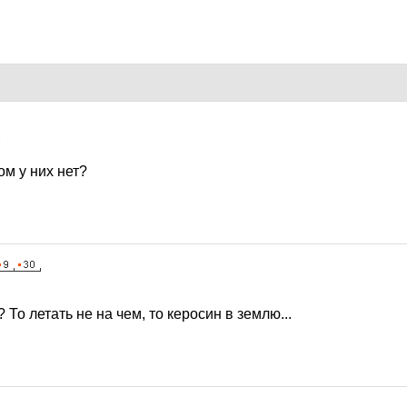
6
ом у них нет?
6
 То летать не на чем, то керосин в землю...