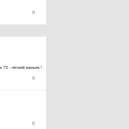
0
 73 - летний маньяк !
0
0