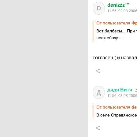
denizzz™
D
11:56, 03.08.200
От пользователя
Фр
Вот балбесы... При 
нефтебазу.....
согласен ( и назв
дядя
Витя
Д
11:56, 03.08.200
От пользователя
de
В селе Отравянское.