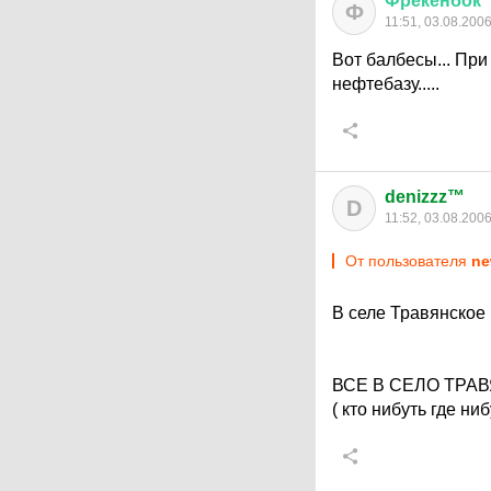
Фрекенбок
Ф
11:51, 03.08.200
Вот балбесы... При
нефтебазу.....
denizzz™
D
11:52, 03.08.200
От пользователя
ne
В селе Травянское 
ВСЕ В СЕЛО ТРА
( кто нибуть где 