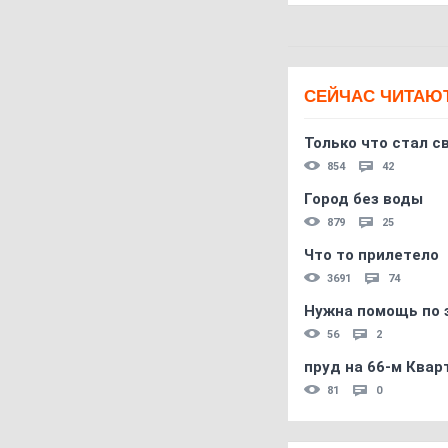
СЕЙЧАС ЧИТАЮ
Только что стал с
854
42
Город без воды
879
25
Что то прилетело
3691
74
Нужна помощь по 
56
2
пруд на 66-м Квар
81
0