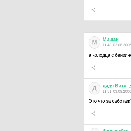
Мишан
М
11:48, 03.08.200
а колодца с бензин
дядя
Витя
Д
11:51, 03.08.200
Это что за саботаж?