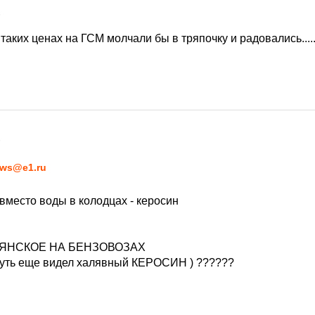
6
 таких ценах на ГСМ молчали бы в тряпочку и радовались...
6
ws@e1.ru
вместо воды в колодцах - керосин
ВЯНСКОЕ НА БЕНЗОВОЗАХ
нибуть еще видел халявный КЕРОСИН ) ??????