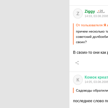
Ziggy
Z
14:03, 03.08.200
От пользователя
Я 
причем несколько т
советский долбоебиз
своих?
В своих-то они как 
Комок
креа
К
14:05, 03.08.200
Садоводы обратили
последнее слово п