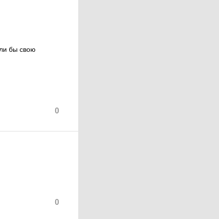
ыли бы свою
0
0