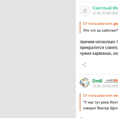
Светлый
И
С
12:33, 03.08.200
От пользователя
дя
Это что за саботаж?
причем несколько т
прекратится советс
чужих карманах, но
DmB
12:36, 03.08.200
От пользователя
ne
"У нас тут река Исе
говорит Виктор Щелк