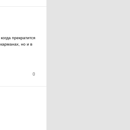
 когда прекратится
 карманах, но и в
0