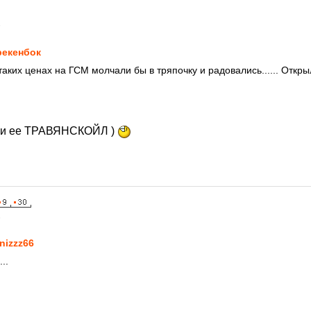
6
екенбок
таких ценах на ГСМ молчали бы в тряпочку и радовались...... Откр
али ее ТРАВЯНСКОЙЛ )
6
nizzz66
..