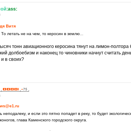
ной
:ass:
6
дя Витя
 То летать не на чем, то керосин в землю...
ысяч тонн авиационного керосина тянут на лимон-полтора ба
кий долбоебизм и наконец то чиновники начнут считать день
 и в своих?
6
ws@e1.ru
ть неподалеку, и если это пятно попадет в реку, то будет экологичес
оногов, глава Каменского городского округа.