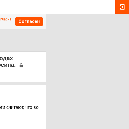
огласие
Согласен
водах
осина.
и считают, что во