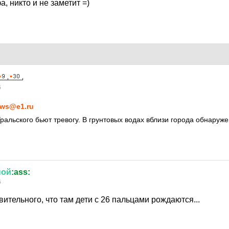
, никто и не заметит =)
6
ws@e1.ru
альского бьют тревогу. В грунтовых водах вблизи города обнаружен
ной
:ass:
6
ительного, что там дети с 26 пальцами рождаются...