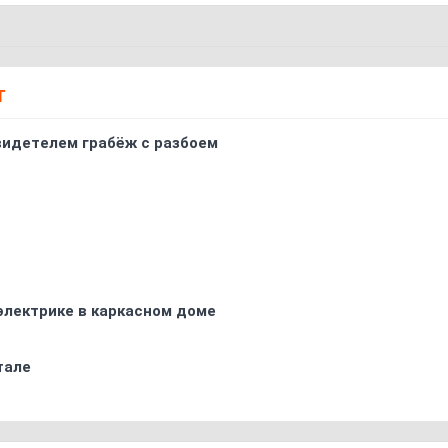
Т
видетелем грабёж с разбоем
электрике в каркасном доме
тале