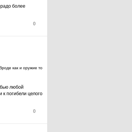
орадо более
0
Вроде как и оружие то
ебью любой
и к погибели целого
0