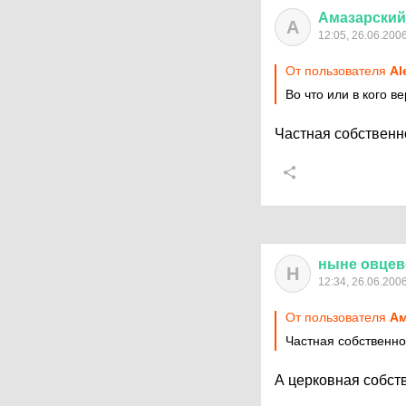
Амазарский
А
12:05, 26.06.200
От пользователя
Al
Во что или в кого в
Частная собственн
ныне
овцев
Н
12:34, 26.06.200
От пользователя
Ам
Частная собственно
А церковная собств