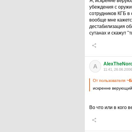
Я, искренне верующ
убеждения с оружи
сотрудников КГБ в 
вообще мне кажетс
дестабилизация об
сутанах и скажут "т
AlexTheNor
A
11:41, 26.06.200
От пользователя
~Б
искренне верующий
Во что или в кого в