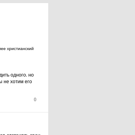
лее христианский
дить одного. но
ы не хотим его
0