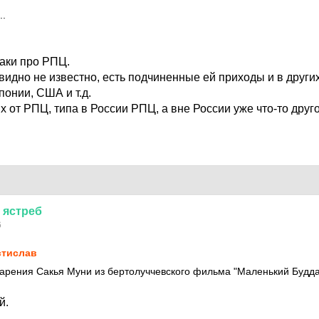
..
таки про РПЦ.
видно не известно, есть подчиненные ей приходы и в других с
онии, США и т.д.
х от РПЦ, типа в России РПЦ, а вне России уже что-то друг
ястреб
6
тислав
арения Сакья Муни из бертолуччевского фильма "Маленький Будда
й.