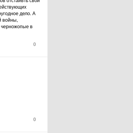
ов отстаивть свои
действующих
оугодное дело. А
й войны,
й черножопые в
0
0