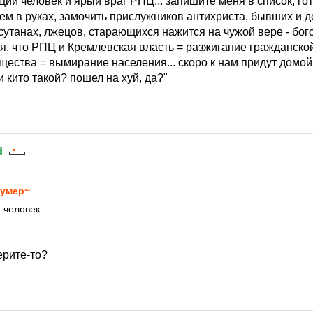
ий человек и ярый враг РПЦ... запишите меня в список, гот
ем в руках, замочить прислужников антихриста, бывших и 
сутанах, лжецов, старающихся нажится на чужой вере - бог
я, что РПЦ и Кремлевская власть = разжигание гражданско
щества = вымирание населения... скоро к нам придут домо
и кито такой? пошел на хуй, да?"
d
6
умер~
 человек
ерите-то?