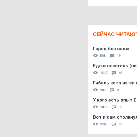
СЕЙЧАС ЧИТАЮ
Город без воды
548
19
Еда и алкоголь (в
1517
48
Гибель кота из-за
285
2
У кого есть опыт E
1058
33
Вот и сам столкнул
2365
35