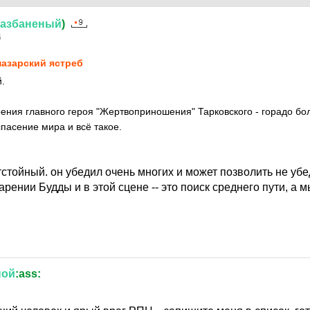
азбаненый
)
6
азарский ястреб
.
ения главного героя "Жертвоприношения" Тарковского - горадо бо
спасение мира и всё такое.
стойный. он убедил очень многих и может позволить не убе
арении Будды и в этой сцене -- это поиск среднего пути, а м
ной
:ass:
6