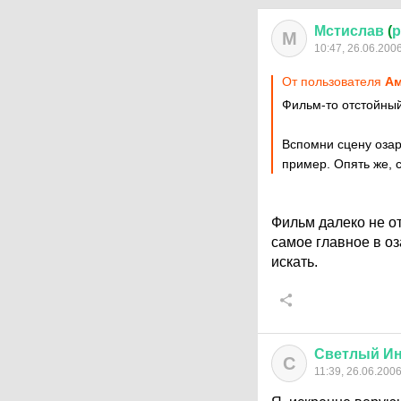
Мстислав
(
р
М
10:47, 26.06.200
От пользователя
Ам
Фильм-то отстойный
Вспомни сцену озар
пример. Опять же, 
Фильм далеко не от
самое главное в оз
искать.
Светлый
И
С
11:39, 26.06.200