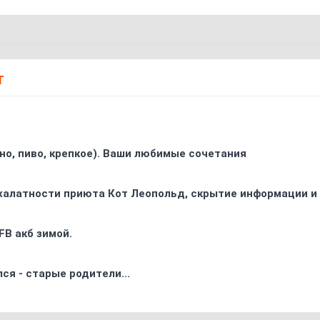
Т
ино, пиво, крепкое). Ваши любимые сочетания
 халатности приюта Кот Леопольд, скрытиe информации и
FB акб зимой.
ся - старые родители...