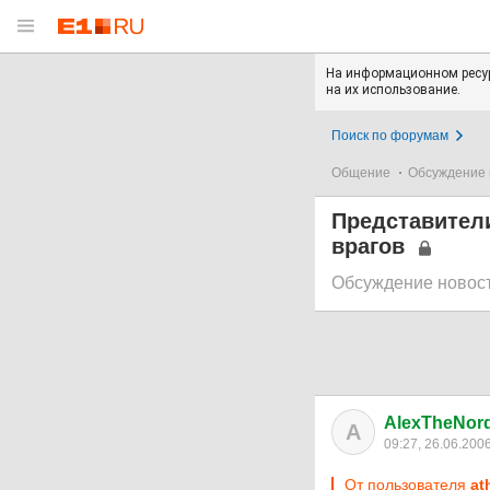
На информационном ресур
на их использование.
Поиск по форумам
Общение
Обсуждение 
Представител
врагов
Обсуждение новос
AlexTheNor
A
09:27, 26.06.200
От пользователя
at