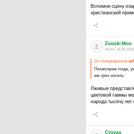
Вспомни сцену оза
христианский приме
Zvooki Moo
Z
09:34, 26.06.200
От пользователя
at
Посмотрим тогда, у
им грех носить.
Лживые представле
цветовой гаммы мог
народа тысячу лет
Crovax