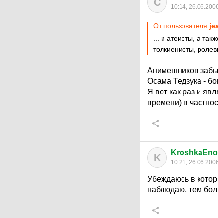
C
10:14, 26.06.200
От пользователя
je
... и атеисты, а та
толкиенисты, ролеви
Анимешников забыл
Осама Тедзука - бог
Я вот как раз и яв
времени) в частно
KroshkaEno
K
10:21, 26.06.200
Убеждаюсь в кото
наблюдаю, тем бол