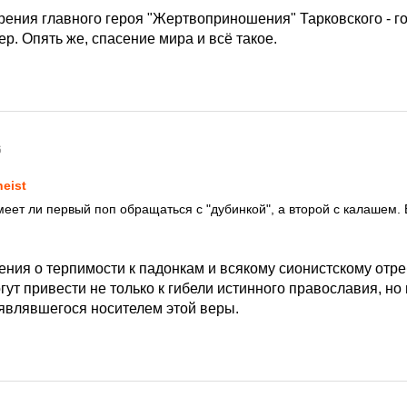
рения главного героя "Жертвоприношения" Тарковского - г
р. Опять же, спасение мира и всё такое.
6
heist
меет ли первый поп обращаться с "дубинкой", а второй с калашем. 
ния о терпимости к падонкам и всякому сионистскому отр
ут привести не только к гибели истинного православия, но 
 являвшегося носителем этой веры.