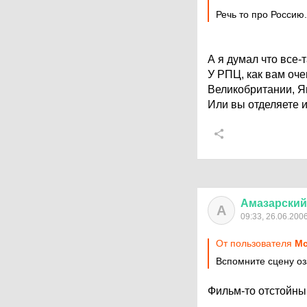
Речь то про Россию.
А я думал что все-
У РПЦ, как вам оче
Великобритании, Яп
Или вы отделяете и
Амазарский
А
09:33, 26.06.200
От пользователя
Мс
Вспомните сцену оз
Фильм-то отстойны