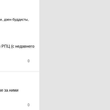
и, дзен-буддисты,
и РПЦ (с недавнего
0
е за ними
0