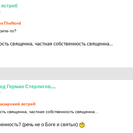
ястреб
6
exTheNord
ерите-то?
ость священна, частная собственность священна...
од
Герман
Стерлигов
....
6
азарский ястреб
сть священна, частная собственность священна...
енность? (речь не о Боге и святых)