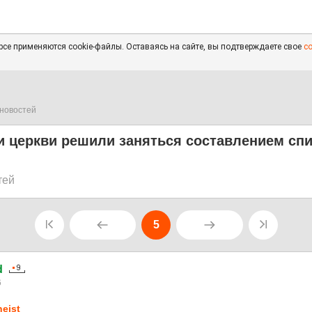
се применяются cookie-файлы. Оставаясь на сайте, вы подтверждаете свое
с
новостей
и церкви решили заняться составлением спи
тей
5
d
6
heist