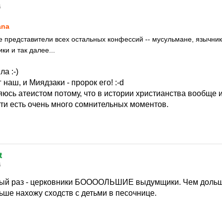
6
ana
кже представители всех остальных конфессий -- мусульмане, язычник
ки и так далее...
а :-)
 наш, и Миядзаки - пророк его! :-d
ляюсь атеистом потому, что в истории христианства вообще 
сти есть очень много сомнительных моментов.
t
6
рый раз - церковники БООООЛЬШИЕ выдумщики. Чем дольш
ьше нахожу сходств с детьми в песочнице.