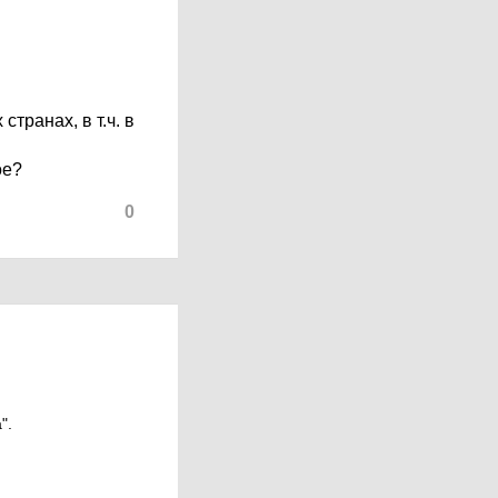
транах, в т.ч. в
ое?
0
".