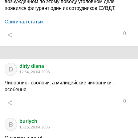
возбужденном по этому поводу уголовном деле
появился фигурант один из сотрудников СУВДТ.
Оригинал статьи
0
dirty diana
D
12:54, 20.04.2006
Чиновник - сволочи. а милицейские чиновники -
особенно
0
burlych
B
13:15, 20.04.2006
С легким паром!