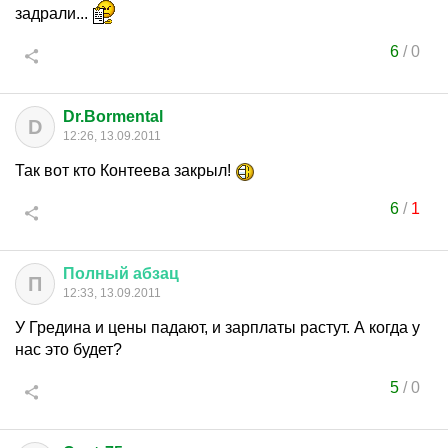
задрали...
6
/
0
Dr.Bormental
D
12:26, 13.09.2011
Так вот кто Контеева закрыл!
6
/
1
Полный
абзац
П
12:33, 13.09.2011
У Гредина и цены падают, и зарплаты растут. А когда у
нас это будет?
5
/
0