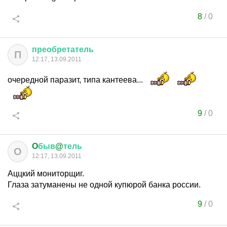
8
/
0
преобретатель
П
12:17, 13.09.2011
очередной паразит, типа кантеева...
9
/
0
O
быв
@
тель
O
12:17, 13.09.2011
Аццкий мониторщиг.
Глаза затуманены не одной купюрой банка россии.
9
/
0