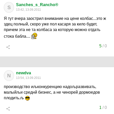
Sanches_s_Rancho®
S
13:42, 13.09.2011
Я тут вчера заострил внимание на цене колбас...это ж
здец полный, скоро уже пол касаря за кило будет,
причем эта не та колбаса за которую можно отдать
стока бабла....
5
/
0
newdva
N
13:54, 13.09.2011
производство иљконкуренцию надољразвивать,
малыйљи среднй бизнес, а не чинорей дормоедов
плодить.љ
1
/
0