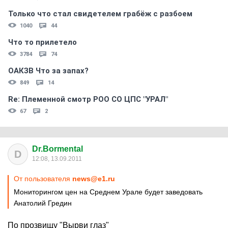
Только что стал свидетелем грабёж с разбоем
1040
44
Что то прилетело
3784
74
ОАКЗВ Что за запах?
849
14
Re: Племеннoй смoтр РOO CO ЦПС "УРАЛ"
67
2
Dr.Bormental
D
12:08, 13.09.2011
От пользователя
news@e1.ru
Мониторингом цен на Среднем Урале будет заведовать
Анатолий Гредин
По прозвищу "Вырви глаз"