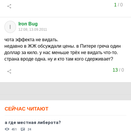
1
/
0
Iron Bug
I
12:08, 13.09.2011
чота эффекта не видать.
недавно в ЖЖ обсуждали цены. в Питере греча один
доллар за кило. у нас меньше трёх не видать что-то.
страна вроде одна. ну и кто там кого сдерживает?
13
/
0
СЕЙЧАС ЧИТАЮТ
а где местная либерота?
451
24