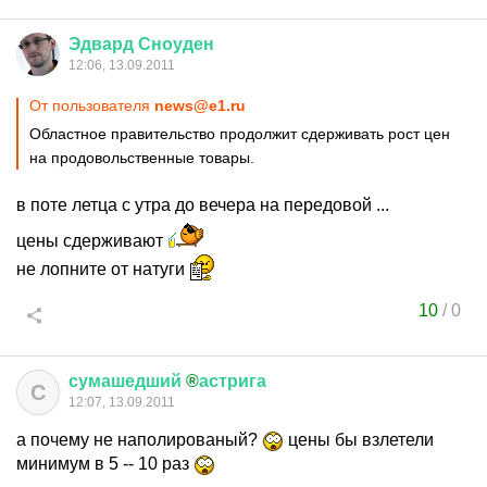
Эдвард
Сноуден
12:06, 13.09.2011
От пользователя
news@e1.ru
Областное правительство продолжит сдерживать рост цен
на продовольственные товары.
в поте летца с утра до вечера на передовой ...
цены сдерживают
не лопните от натуги
10
/
0
сумашедший
®
астрига
С
12:07, 13.09.2011
а почему не наполированый?
цены бы взлетели
минимум в 5 -- 10 раз