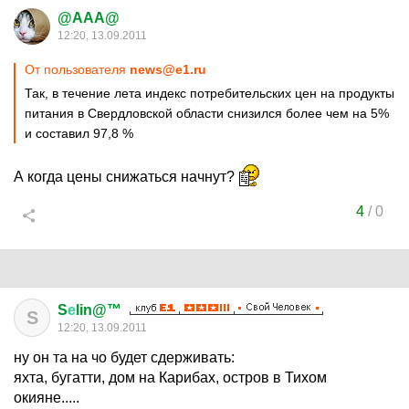
@AAA@
12:20, 13.09.2011
От пользователя
news@e1.ru
Так, в течение лета индекс потребительских цен на продукты
питания в Свердловской области снизился более чем на 5%
и составил 97,8 %
А когда цены снижаться начнут?
4
/
0
S
е
lin@™
S
12:20, 13.09.2011
ну он та на чо будет сдерживать:
яхта, бугатти, дом на Карибах, остров в Тихом
окияне.....