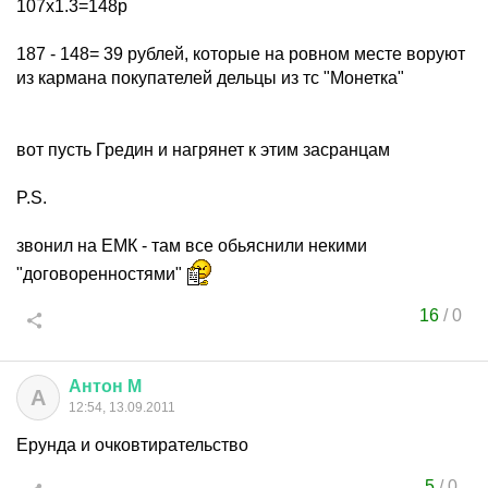
107х1.3=148р
187 - 148= 39 рублей, которые на ровном месте воруют
из кармана покупателей дельцы из тс "Монетка"
вот пусть Гредин и нагрянет к этим засранцам
P.S.
звонил на ЕМК - там все обьяснили некими
"договоренностями"
16
/
0
Антон
М
А
12:54, 13.09.2011
Ерунда и очковтирательство
5
/
0