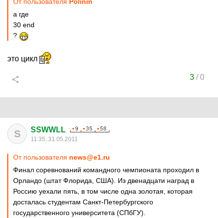
От пользователя
Polinin
а где
30 end
?
это цикл
3
/
0
SSWWLL
S
11:35, 31.05.2011
От пользователя
news@e1.ru
Финал соревнований командного чемпионата проходил в
Орландо (штат Флорида, США). Из двенадцати наград в
Россию уехали пять, в том числе одна золотая, которая
досталась студентам Санкт-Петербургского
государственного университета (СПбГУ).