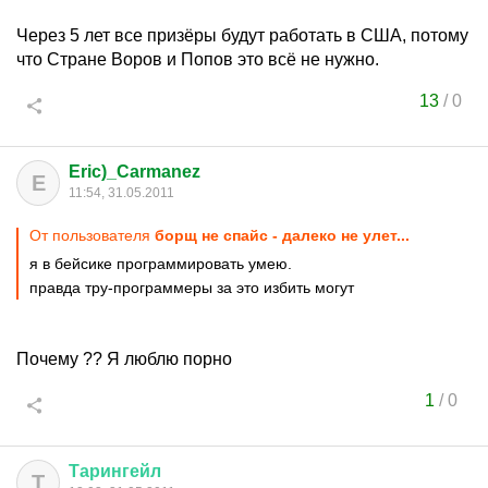
Через 5 лет все призёры будут работать в США, потому
что Стране Воров и Попов это всё не нужно.
13
/
0
Eric)_Carmanez
E
11:54, 31.05.2011
От пользователя
борщ не спайс - далеко не улет...
я в бейсике программировать умею.
правда тру-программеры за это избить могут
Почему ?? Я люблю порно
1
/
0
Тарингейл
Т