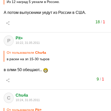
Из 12 наград 5 уехали в Россию.
А потом выпускники уедут из России в США.
18
/
1
Pit+
P
10:22, 31.05.2011
От пользователя
Chu4a
в расеи на зп 15-30 тыров
в олми 50 обещают...
9
/
1
Chu4a
C
10:24, 31.05.2011
От пользователя
Pit+