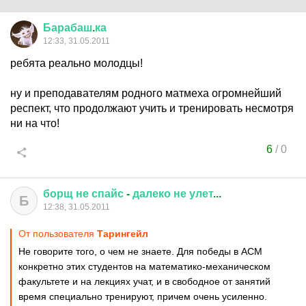
Барабаш
.
ка
12:33, 31.05.2011
ребята реально молодцы!
ну и преподавателям родного матмеха огромнейший
респект, что продолжают учить и тренировать несмотря
ни на что!
6
/
0
борщ
не
спайс
-
далеко
не
улет
...
Б
12:38, 31.05.2011
От пользователя
Тарингейл
Не говорите того, о чем не знаете. Для победы в ACM
конкретно этих студентов на математико-механическом
факультете и на лекциях учат, и в свободное от занятий
время специально тренируют, причем очень усиленно.