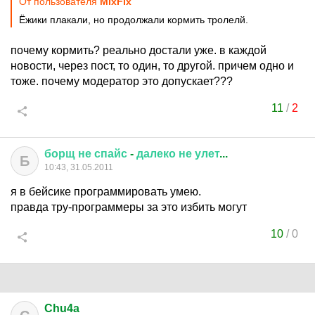
От пользователя
MixFix
Ёжики плакали, но продолжали кормить тролелй.
почему кормить? реально достали уже. в каждой
новости, через пост, то один, то другой. причем одно и
тоже. почему модератор это допускает???
11
/
2
борщ
не
спайс
-
далеко
не
улет
...
Б
10:43, 31.05.2011
я в бейсике программировать умею.
правда тру-программеры за это избить могут
10
/
0
Chu4a