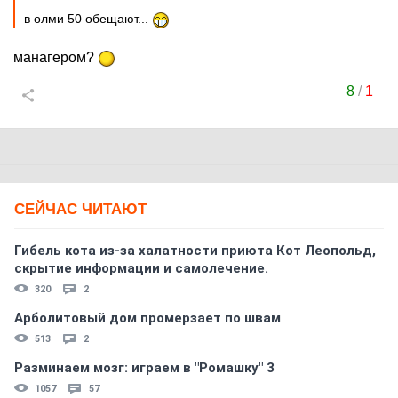
в олми 50 обещают...
манагером?
8
/
1
СЕЙЧАС ЧИТАЮТ
Гибель кота из-за халатности приюта Кот Леопольд,
скрытиe информации и самолечение.
320
2
Арболитовый дом промерзает по швам
513
2
Разминаем мозг: играем в "Ромашку" 3
1057
57