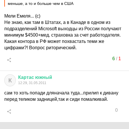
меньше, а то и больше чем в США
Мели Емеля... (с)
Не знаю, как там в Штатах, а в Канаде в одном из
подразделений Microsoft выходцы из России получают
минимум $4500+мед. страховка за счет работодателя.
Какая контора в РФ может похвастать теми же
цифрами?! Вопрос риторический.
6
/
1
Картас
южный
К
12:29, 31.05.2011
сам то хоть попади дляначала туда...прилип к дивану
перед теликом задницей,так и сиди помалкивай.
0