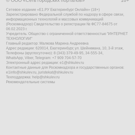
© ООО «Сеть городских порталов»
18+
Сетевое издание «Е1.РУ Екатеринбург Онлайн» (18+)
Зарегистрировано Федеральной службой по надзору в сфере связи,
информационных технологий и массовых коммуникаций
(Роскомнадзор) Свидетельство о регистрации № ФС77-84675 от
06.02.2023 г.
Учредитель: Общество с ограниченной ответственностью "ИНТЕРНЕТ
ТЕХНОЛОГИИ"
Главный редактор: Малкова Марина Андреевна
Адрес редакции: 620014, Екатеринбург, ул. Шейнкмана, 10, 3-й этаж,
Телефоны (круглосуточно): 8 (343) 379-49-95, 34-555-34,
WhatsApp, Viber, Telegram: +7 909 704-57-70
Электронный адрес редакции:
e1@shkulev.ru
Контактные данные для Роскомнадзора и государственных органов:
e1info@shkulev.ru
,
juristekat@shkulev.ru
Техподдержка:
help@shkulev.ru
Рекомендательные системы