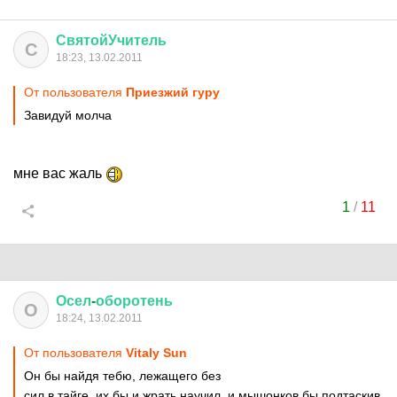
СвятойУчитель
С
18:23, 13.02.2011
От пользователя
Приезжий гуру
Завидуй молча
мне вас жаль
1
/
11
Осел
-
оборотень
О
18:24, 13.02.2011
От пользователя
Vitaly Sun
Он бы найдя тебю, лежащего без
сил в тайге, их бы и жрать научил, и мышонков бы подтаскив