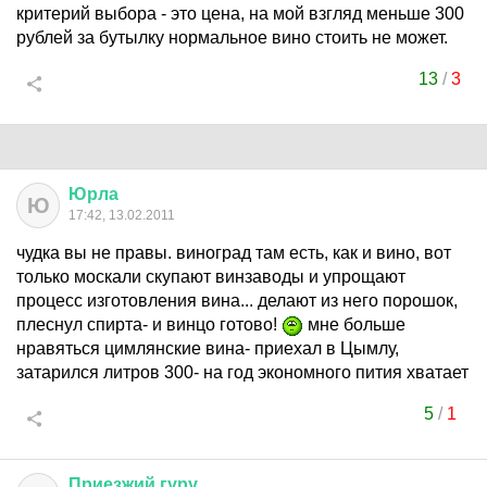
критерий выбора - это цена, на мой взгляд меньше 300
рублей за бутылку нормальное вино стоить не может.
13
/
3
Юрла
Ю
17:42, 13.02.2011
чудка вы не правы. виноград там есть, как и вино, вот
только москали скупают винзаводы и упрощают
процесс изготовления вина... делают из него порошок,
плеснул спирта- и винцо готово!
мне больше
нравяться цимлянские вина- приехал в Цымлу,
затарился литров 300- на год экономного пития хватает
5
/
1
Приезжий
гуру