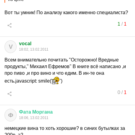
Вот ты умник! По анализу какого именно специалиста?
1
/
1
vocal
V
18:02, 13.02.2011
Всем внимательно почитать "Осторожно! Вредные
продукты," Михаил Ефремов" В книге всё написано ,и
про пиво ,и про вино и что едим. В ин-те она
есть.javascript: smile('
')
0
/
1
Фата
Моргана
Ф
18:06, 13.02.2011
немецкие вина то хоть хорошие? в синих бутылках за
200р. а?