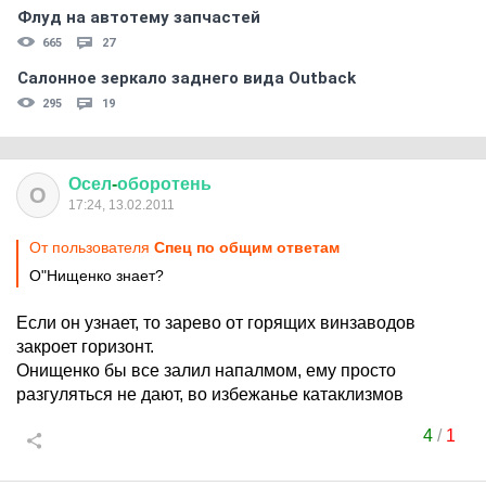
Флуд на автотему запчастей
665
27
Салонное зеркало заднего вида Outback
295
19
Осел
-
оборотень
О
17:24, 13.02.2011
От пользователя
Спец по общим ответам
О"Нищенко знает?
Если он узнает, то зарево от горящих винзаводов
закроет горизонт.
Онищенко бы все залил напалмом, ему просто
разгуляться не дают, во избежанье катаклизмов
4
/
1