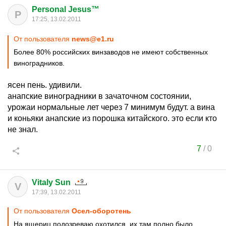
Personal Jesus™
P
17:25, 13.02.2011
От пользователя
news@e1.ru
Более 80% российских винзаводов не имеют собственных
виноградников.
ясен пень. удивили.
анапские виноградники в зачаточном состоянии,
урожаи нормальные лет через 7 минимум будут. а вина
и коньяки анапские из порошка китайского. это если кто
не знал.
7
/
0
Vitaly Sun
V
17:39, 13.02.2011
От пользователя
Осел-оборотень
На ящериц подозреваю охотился, их там полно было