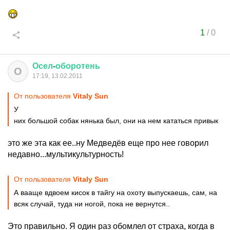
1
/
0
Осел
-
оборотень
О
17:19, 13.02.2011
От пользователя
Vitaly Sun
У
них большой собак нянька был, они на нем кататься привык
это же эта как ее..ну Медведёв еще про нее говорил
недавно...мультикультурность!
От пользователя
Vitaly Sun
А вааще вдвоем кисок в тайгу на охоту выпускаешь, сам, на
всяк случай, туда ни ногой, пока не вернутся..
Это правильно. Я один раз обомлел от страха, когда в