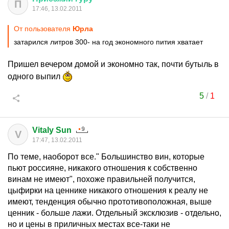
П
17:46, 13.02.2011
От пользователя
Юрла
затарился литров 300- на год экономного пития хватает
Пришел вечером домой и экономно так, почти бутыль в
одного выпил
5
/
1
Vitaly Sun
V
17:47, 13.02.2011
По теме, наоборот все." Большинство вин, которые
пьют россияне, никакого отношения к собственно
винам не имеют", похоже правильней получится,
цыфирки на ценнике никакого отношения к реалу не
имеют, тенденция обычно прототивоположная, выше
ценник - больше лажи. Отдельный эксклюзив - отдельно,
но и цены в приличных местах все-таки не