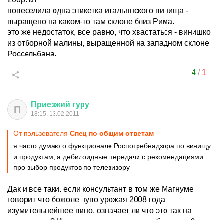
повеселила одна этикетка итальянского винища -
выращено на каком-то там склоне близ Рима.
это же недостаток, все равно, что хвастаться - винишко
из отборной малины, выращенной на западном склоне
Россельбана.
4
/
1
Приезжий
гуру
П
18:15, 13.02.2011
От пользователя
Спец по общим ответам
я часто думаю о функционале Роспотребнадзора по винищу
и продуктам, а дебилоидные передачи с рекомендациями
про выбор продуктов по телевизору
Дак и все таки, если консультант в том же Магнуме
говорит что божоле нуво урожая 2008 года
изумительнейшее вино, означает ли что это так на