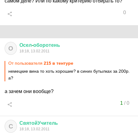
самом деле? Или по какому критерию отбирать то?
0
Осел
-
оборотень
О
18:18, 13.02.2011
От пользователя
215 в тентуре
немецкие вина то хоть хорошие? в синих бутылках за 200р.
а?
а зачем они вообще?
1
/
0
СвятойУчитель
С
18:18, 13.02.2011