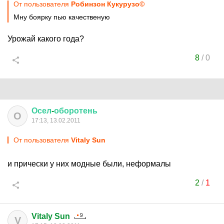
От пользователя
Робинзон Кукурузо©
Мну боярку пью качественую
Урожай какого года?
8
/
0
Осел
-
оборотень
О
17:13, 13.02.2011
От пользователя
Vitaly Sun
и прически у них модные были, неформалы
2
/
1
Vitaly Sun
V