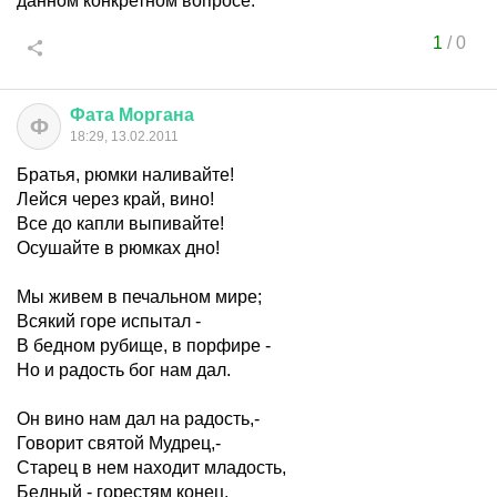
данном конкретном вопросе.
1
/
0
Фата
Моргана
Ф
18:29, 13.02.2011
Братья, рюмки наливайте!
Лейся через край, вино!
Все до капли выпивайте!
Осушайте в рюмках дно!
Мы живем в печальном мире;
Всякий горе испытал -
В бедном рубище, в порфире -
Но и радость бог нам дал.
Он вино нам дал на радость,-
Говорит святой Мудрец,-
Старец в нем находит младость,
Бедный - горестям конец.