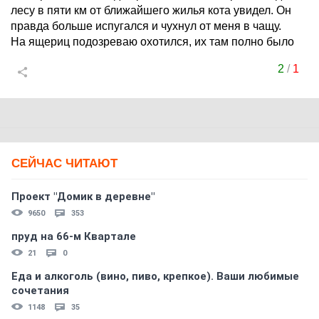
лесу в пяти км от ближайшего жилья кота увидел. Он
правда больше испугался и чухнул от меня в чащу.
На ящериц подозреваю охотился, их там полно было
2
/
1
СЕЙЧАС ЧИТАЮТ
Проект "Домик в деревне"
9650
353
пруд на 66-м Квартале
21
0
Еда и алкоголь (вино, пиво, крепкое). Ваши любимые
сочетания
1148
35