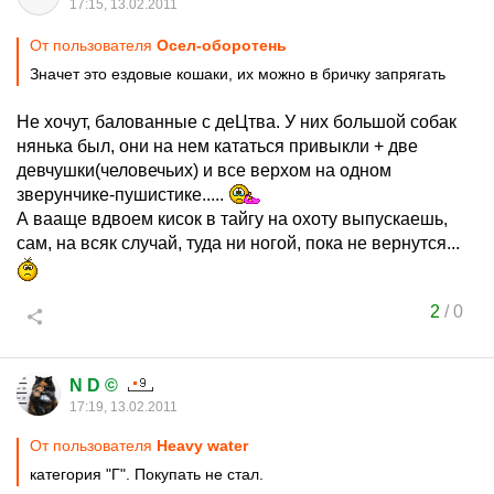
17:15, 13.02.2011
От пользователя
Осел-оборотень
Значет это ездовые кошаки, их можно в бричку запрягать
Не хочут, балованные с деЦтва. У них большой собак
нянька был, они на нем кататься привыкли + две
девчушки(человечьих) и все верхом на одном
зверунчике-пушистике.....
А вааще вдвоем кисок в тайгу на охоту выпускаешь,
сам, на всяк случай, туда ни ногой, пока не вернутся...
2
/
0
N D ©
17:19, 13.02.2011
От пользователя
Heavy water
категория "Г". Покупать не стал.