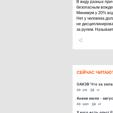
В виду разных при
безопасным вожде
Минимум у 20% вод
Нет у человека до
не дисциплинирова
за рулем. Называе
СЕЙЧАС ЧИТАЮ
ОАКЗВ Что за запа
649
13
Анеки июле - авгус
6689
47
У кого есть опыт E