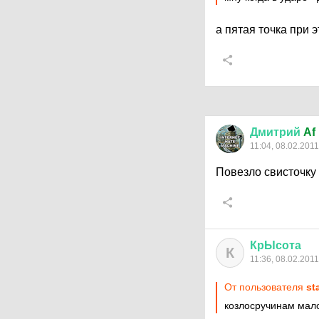
а пятая точка при э
Дмитрий
Af
11:04, 08.02.2011
Повезло свисточку 
КрЫсота
К
11:36, 08.02.2011
От пользователя
st
козлосручинам мал