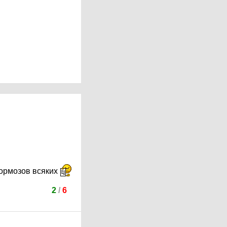
 тормозов всяких
2
/
6