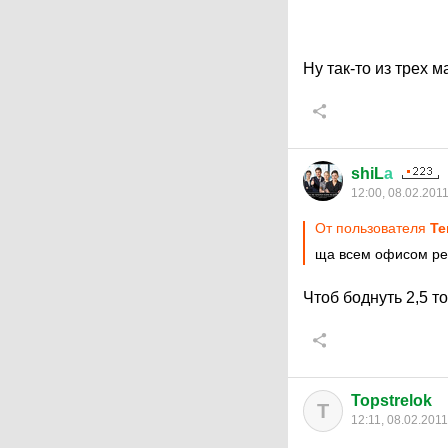
Ну так-то из трех м
shiL
а
12:00, 08.02.201
От пользователя
Т
ща всем офисом реш
Чтоб боднуть 2,5 т
Topstrelok
T
12:11, 08.02.2011