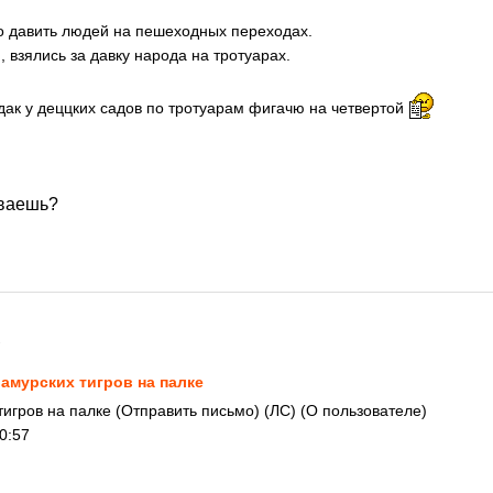
о давить людей на пешеходных переходах.
, взялись за давку народа на тротуарах.
 дак у деццких садов по тротуарам фигачю на четвертой
ываешь?
1
 амурских тигров на палке
тигров на палке (Отправить письмо) (ЛС) (О пользователе)
0:57