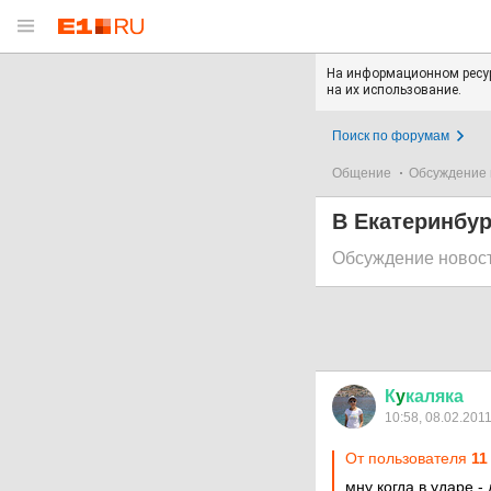
На информационном ресур
на их использование.
Поиск по форумам
Общение
Обсуждение 
В Екатеринбур
Обсуждение новос
К
y
каляка
10:58, 08.02.201
От пользователя
11
мну когда в ударе -