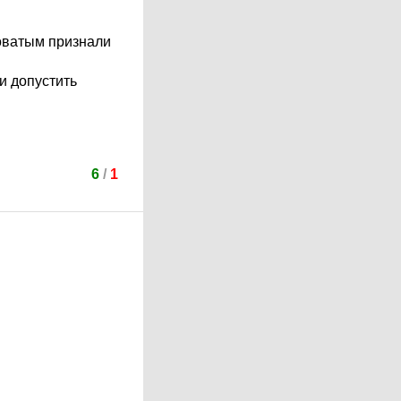
новатым признали
 и допустить
6
/
1