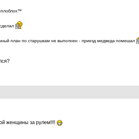
Теплоблох™
 сделал
ячный план по старушкам не выполнен - приезд медведа помешал
лся?
1
ной женщины за рулем!!!!