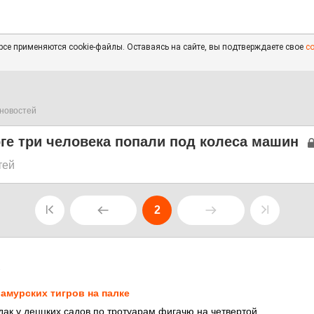
се применяются cookie-файлы. Оставаясь на сайте, вы подтверждаете свое
с
новостей
ге три человека попали под колеса машин
тей
2
1
 амурских тигров на палке
 дак у деццких садов по тротуарам фигачю на четвертой