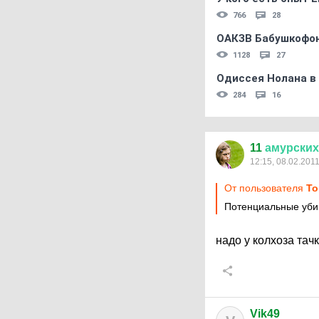
766
28
ОАКЗВ Бабушкофон
1128
27
Одиссея Нолана в
284
16
11
амурских
12:15, 08.02.201
От пользователя
To
Потенциальные уби
надо у колхоза тач
Vik49