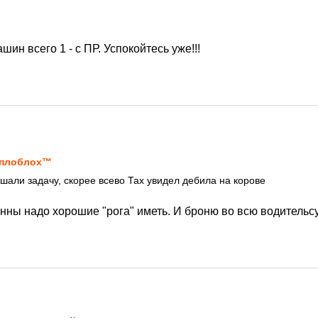
ашин всего 1 - с ПР. Успокойтесь уже!!!
1
еплоблох™
али задачу, скорее всево Тах увидел дебила на корове
онны надо хорошие "рога" иметь. И броню во всю водительс