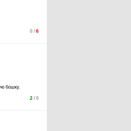
0
/
6
ую бошку.
2
/
0