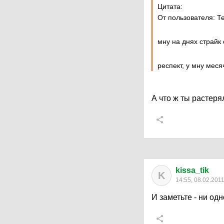
Цитата:
От пользователя: 
мну на днях страйк
респект, у мну мес
А что ж ты растеря
kissa_tik
K
14:55, 08.02.201
И заметьте - ни од