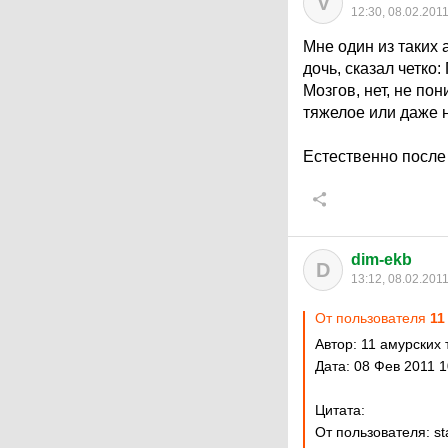
V
12:30, 08.02.201
Мне один из таких 
дочь, сказал четк
Мозгов, нет, не по
тяжелое или даже 
Естественно после 
dim-ekb
D
13:12, 08.02.201
От пользователя
11
Автор: 11 амурских 
Дата: 08 Фев 2011 1
Цитата:
От пользователя: s