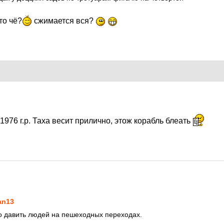
то чё?
сжимается вся?
1976 г.р. Таха весит прилично, этож корабль блеать
an13
о давить людей на пешеходных переходах.