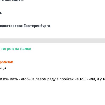
.
 кинотеатрах Екатеринбурга
тигров
на
палке
1
pstrelok
йцы.
ки изымать - чтобы в левом ряду в пробках не тошнили, и у