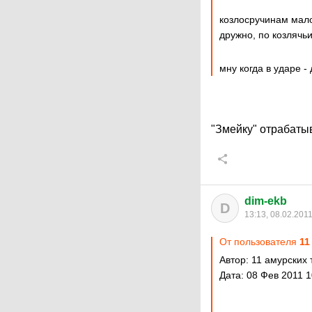
козлосручинам мал
дружно, по козлячьи
мну когда в ударе -
"Змейку" отрабат
dim-ekb
D
13:13, 08.02.201
От пользователя
11
Автор: 11 амурских 
Дата: 08 Фев 2011 1