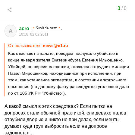
3
/
0
acro
A
10:18, 02.02.2011
От пользователя
news@e1.ru
Как отмечают в палате, поводом послужило убийство в
конце января жителя Екатеринбурга Евгения Ильющенко.
Убийцей, по версии следствия, оказался сотрудник милиции
Павел Мирошников, находившийся при исполнении, при
этом, как установила экспертиза, в состоянии алкогольного
опьянения (по данному факту расследуется уголовное дело
по ст. 105 УК РФ "Убийство").
А какой смысл в этих средствах? Если пытки на
допросах стали обычной практикой, ели девахе палец
отрубили дверью и никто не при делах, если менты
думают куда труп выбросить если на допросе
задохнется..