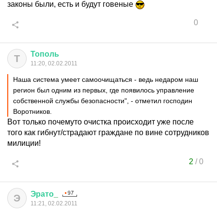
законы были, есть и будут говеные
0
Тополь
Т
11:20, 02.02.2011
Наша система умеет самоочищаться - ведь недаром наш
регион был одним из первых, где появилось управление
собственной службы безопасности", - отметил господин
Воротников.
Вот только почемуто очистка происходит уже после
того как гибнут/страдают граждане по вине сотрудников
милиции!
2
/
0
Эрато
_
Э
11:21, 02.02.2011