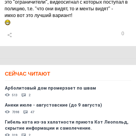
это "ограничители", видеосигнал с которых поступал в
полицию, т.е. "что они видят, то и менты видят" -
имхо вот это лучший вариант!
0
СЕЙЧАС ЧИТАЮТ
Арболитовый дом промерзает по швам
513
2
Анеки июле - августовские (до 9 августа)
7398
47
Гибель кота из-за халатности приюта Кот Леопольд,
скрытиe информации и самолечение.
319
2