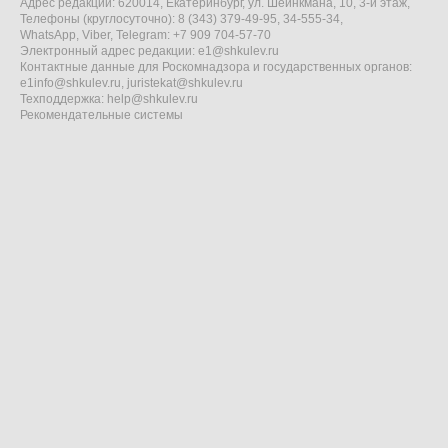
Адрес редакции: 620014, Екатеринбург, ул. Шейнкмана, 10, 3-й этаж,
Телефоны (круглосуточно): 8 (343) 379-49-95, 34-555-34,
WhatsApp, Viber, Telegram: +7 909 704-57-70
Электронный адрес редакции:
e1@shkulev.ru
Контактные данные для Роскомнадзора и государственных органов:
e1info@shkulev.ru
,
juristekat@shkulev.ru
Техподдержка:
help@shkulev.ru
Рекомендательные системы