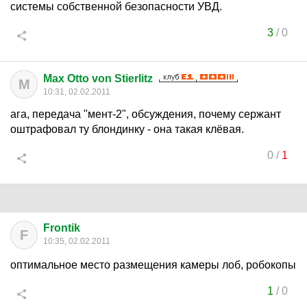
системы собственной безопасности УВД.
3
/
0
Max Otto von Stierlitz
M
10:31, 02.02.2011
ага, передача "мент-2", обсуждения, почему сержант
оштрафовал ту блондинку - она такая клёвая.
0
/
1
Frontik
F
10:35, 02.02.2011
оптимальное место размещения камеры лоб, робокопы
1
/
0