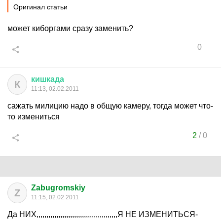
Оригинал статьи
может киборгами сразу заменить?
0
кишкада
К
11:13, 02.02.2011
сажать милицию надо в общую камеру, тогда может что-
то измениться
2
/
0
Zabugromskiy
Z
11:15, 02.02.2011
Да НИХ,,,,,,,,,,,,,,,,,,,,,,,,,,,,,,,,,,,,,,,,,Я НЕ ИЗМЕНИТЬСЯ-