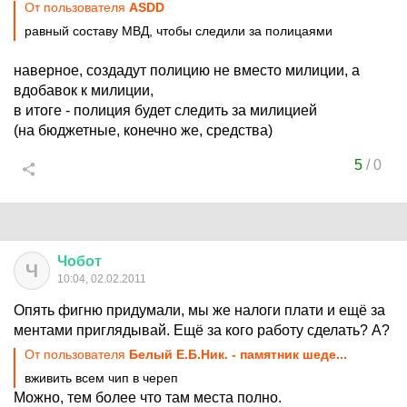
От пользователя
ASDD
равный составу МВД, чтобы следили за полицаями
наверное, создадут полицию не вместо милиции, а
вдобавок к милиции,
в итоге - полиция будет следить за милицией
(на бюджетные, конечно же, средства)
5
/
0
Чобот
Ч
10:04, 02.02.2011
Опять фигню придумали, мы же налоги плати и ещё за
ментами приглядывай. Ещё за кого работу сделать? А?
От пользователя
Белый Е.Б.Ник. - памятник шеде...
вживить всем чип в череп
Можно, тем более что там места полно.