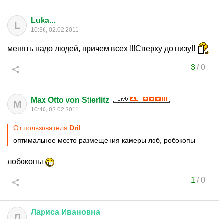
Luka...
L
10:36, 02.02.2011
менять надо людей, причем всех !!!Сверху до низу!!
3
/
0
Max Otto von Stierlitz
M
10:40, 02.02.2011
От пользователя
Dril
оптимальное место размещения камеры лоб, робокопы
лобокопы
1
/
0
Лариса
Ивановна
Л