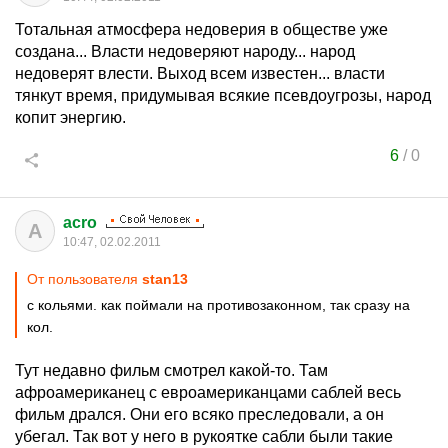
Тотальная атмосфера недоверия в обществе уже
создана... Власти недоверяют народу... народ
недоверят влести. Выход всем известен... власти
тянкут время, придумывая всякие псевдоугрозы, народ
копит энергию.
6
/
0
acro
A
10:47, 02.02.2011
От пользователя
stan13
с кольями. как поймали на противозаконном, так сразу на
кол.
Тут недавно фильм смотрел какой-то. Там
афроамериканец с евроамериканцами саблей весь
фильм дрался. Они его всяко преследовали, а он
убегал. Так вот у него в рукоятке сабли были такие