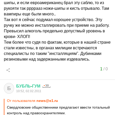
шипы, и если евроамериканец брал эту саблю, то из
рукояти так ррррааз ножи-шипы и кисть отрывало. Там
вампиры еще были много..
Так вот я сейчас подумал-хорошее устройство. Эту
ручку же можно инсталлировать при приеме на работу.
Превысил алкоголь предельно допустмый уровень в
крови- ХЛОП!
Тем более что судя по фактам, которые в нашей стране
стали известны, в органах милиции встречаются
специалисты по таким "инсталляциям". Дубинками
резиновыми над задержанными издевались.
1
/
0
БУБЛЬ
-
ГУМ
Б
10:52, 02.02.2011
От пользователя
news@e1.ru
Свердловские общественники предлагают ввести тотальный
контроль над правоохранителями.