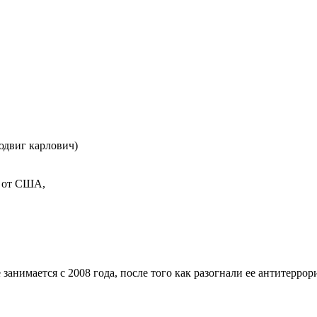
(людвиг карлович)
е от США,
анимается с 2008 года, после того как разогнали ее антитеррор