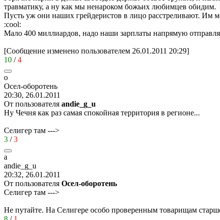
травматику, а ну как мы ненароком божьих любимцев обидим.
Пусть уж они наших грейдеристов в лицо расстреливают. Им
:cool:
Мало 400 миллиардов, надо наши зарплаты напрямую отправлят
[Сообщение изменено пользователем 26.01.2011 20:29]
10
/
4
о
Осел
-
оборотень
20:30, 26.01.2011
От пользователя
andie_g_u
Ну Чечня как раз самая спокойная территория в регионе...
Селигер там --->
3
/
3
a
andie_g_u
20:32, 26.01.2011
От пользователя
Осел-оборотень
Селигер там --->
Не путайте. На Селигере особо проверенным товарищам старш
8
/
1