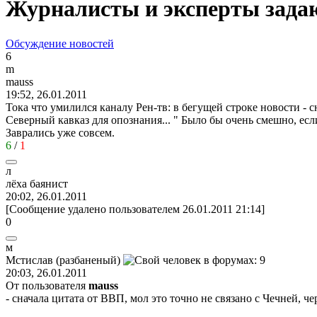
Журналисты и эксперты задаю
Обсуждение новостей
6
m
mauss
19:52, 26.01.2011
Тока что умилился каналу Рен-тв: в бегущей строке новости - с
Северный кавказ для опознания... " Было бы очень смешно, если
Заврались уже совсем.
6
/
1
л
лёха
баянист
20:02, 26.01.2011
[Сообщение удалено пользователем 26.01.2011 21:14]
0
м
Мстислав
(
разбаненый
)
20:03, 26.01.2011
От пользователя
mauss
- сначала цитата от ВВП, мол это точно не связано с Чечней, че