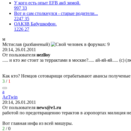
У кого есть опыт EFB акб зимой.
997
33
Вот и сам столкнулся - старые родители...
2247
35
ОАКЗВ Бабушкофон.
1226
27
м
Мстислав
(
разбаненый
)
20:14, 26.01.2011
От пользователя
неzlloy
..... и кто же стоит за террактами в москве?..... ай-яй-яй..... (с) 
Как кто? Немцов сотоварищи отрабатывают авансы получены
3
/
1
a
AeTwin
20:14, 26.01.2011
От пользователя
news@e1.ru
работой по предотвращению терактов в аэропортах милиция не з
Вот главная инфа из всей мишуры.
2
/
0