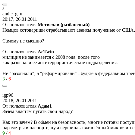
a
andie_g_u
20:17, 26.01.2011
От пользователя
Мстислав (разбаненый)
Немцов сотоварищи отрабатывают авансы полученые от США,
Самому не смешно?
От пользователя
AeTwin
милиция не занимается с 2008 года, после того
как разогнали ее антитеррористические подразделения.
Не "разогнали", а "реформировали" - будьте в федеральном тре
3
/
6
i
igp96
20:18, 26.01.2011
От пользователя
Адам1
Зачем властям пугать свой народ?
Как это зачем? В обмен на безопасность, многие готовы пост
параметры в паспорте, ну а вершина - вживлённый микрочип с 
9
/
4