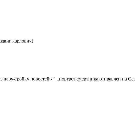
(людвиг карлович)
ез пару-тройку новостей - "...портрет смертника отправлен на С