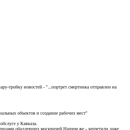
пару-тройку новостей - "...портрет смертника отправлен на
иальных объектов и создание рабочих мест''
обслуге у Кавказа.
д лицами обалдевших москвичей.Нашим же - запретили даже