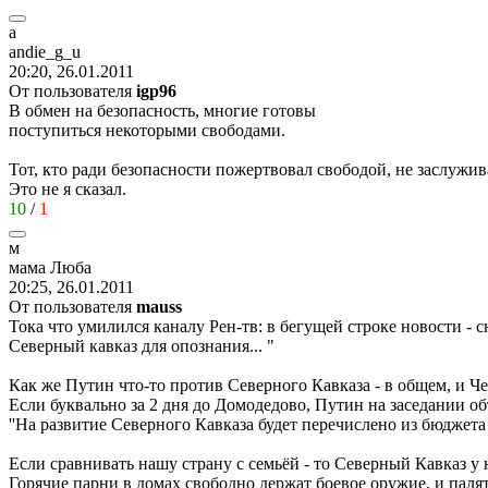
a
andie_g_u
20:20, 26.01.2011
От пользователя
igp96
В обмен на безопасность, многие готовы
поступиться некоторыми свободами.
Тот, кто ради безопасности пожертвовал свободой, не заслужива
Это не я сказал.
10
/
1
м
мама
Люба
20:25, 26.01.2011
От пользователя
mauss
Тока что умилился каналу Рен-тв: в бегущей строке новости - с
Северный кавказ для опознания... "
Как же Путин что-то против Северного Кавказа - в общем, и Чеч
Если буквально за 2 дня до Домодедово, Путин на заседании об
''На развитие Северного Кавказа будет перечислено из бюджет
Если сравнивать нашу страну с семьёй - то Северный Кавказ у 
Горячие парни в домах свободно держат боевое оружие, и пал