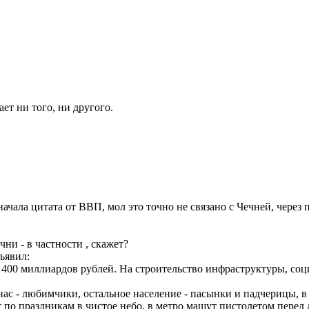
ет ни того, ни другого.
начала цитата от ВВП, мол это точно не связано с Чечней, через 
ни - в частности , скажет?
ъявил:
а 400 миллиардов рублей. На строительство инфраструктуры, соц
нас - любимчики, остальное население - пасынки и падчерицы, в 
ят по праздникам в чистое небо, в метро машут пистолетом пере