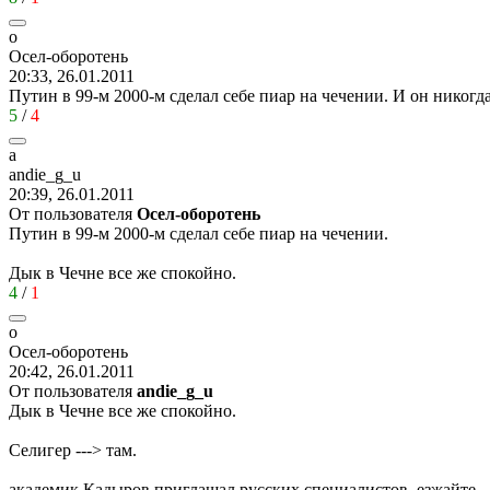
о
Осел
-
оборотень
20:33, 26.01.2011
Путин в 99-м 2000-м сделал себе пиар на чечении. И он никогда 
5
/
4
a
andie_g_u
20:39, 26.01.2011
От пользователя
Осел-оборотень
Путин в 99-м 2000-м сделал себе пиар на чечении.
Дык в Чечне все же спокойно.
4
/
1
о
Осел
-
оборотень
20:42, 26.01.2011
От пользователя
andie_g_u
Дык в Чечне все же спокойно.
Селигер ---> там.
академик Кадыров приглашал русских специалистов, езжайте.