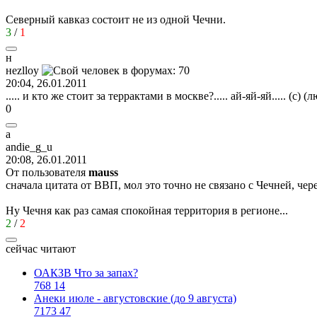
Северный кавказ состоит не из одной Чечни.
3
/
1
н
не
zlloy
20:04, 26.01.2011
..... и кто же стоит за террактами в москве?..... ай-яй-яй..... (с) 
0
a
andie_g_u
20:08, 26.01.2011
От пользователя
mauss
сначала цитата от ВВП, мол это точно не связано с Чечней, чер
Ну Чечня как раз самая спокойная территория в регионе...
2
/
2
сейчас читают
ОАКЗВ Что за запах?
768
14
Анеки июле - августовские (до 9 августа)
7173
47