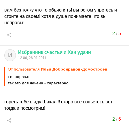
вам без толку что то объяснять! вы рогом упретесь и
стоите на своем! хотя в душе понимаете что вы
неправы!
2
/
5
Избранник
счастья
и
Хан
удачи
И
12:06, 26.01.2011
От пользователя
Илья Добронравов-Домостроев
т.е. паразит.
так это для чечена - характерно.
гореть тебе в аду Шакал!!! скоро все сопьетесь вот
тогда и посмотрим!
2
/
6