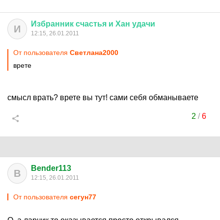
Избранник
счастья
и
Хан
удачи
И
12:15, 26.01.2011
От пользователя
Светлaна2000
врете
смысл врать? врете вы тут! сами себя обманываете
2
/
6
Bender113
B
12:15, 26.01.2011
От пользователя
сегун77