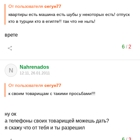
От пользователя
сегун77
квартиры есть машина есть шубы у некоторых есть! отпуск
кто в турции кто в египте!! так что не ныть!
врете
6
/
2
Nahrenados
N
12:11, 26.01.2011
От пользователя
сегун77
к своим товарищам с такими просьбами!!!
ну ок
а телефоны своих товарищей можешь дать?
я скажу что от тебя и ты разрешил
6
/
3