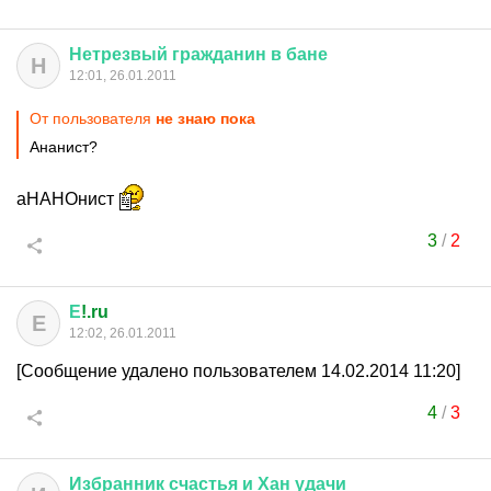
Нетрезвый
гражданин
в
бане
Н
12:01, 26.01.2011
От пользователя
не знаю пока
Ананист?
аНАНОнист
3
/
2
Е
!.ru
Е
12:02, 26.01.2011
[Сообщение удалено пользователем 14.02.2014 11:20]
4
/
3
Избранник
счастья
и
Хан
удачи