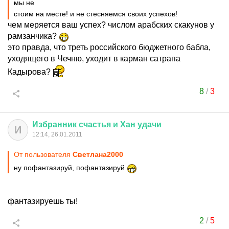
мы не
стоим на месте! и не стесняемся своих успехов!
чем меряется ваш успех? числом арабских скакунов у
рамзанчика?
это правда, что треть российского бюджетного бабла,
уходящего в Чечню, уходит в карман сатрапа
Кадырова?
8
/
3
Избранник
счастья
и
Хан
удачи
И
12:14, 26.01.2011
От пользователя
Светлaна2000
ну пофантазируй, пофантазируй
фантазируешь ты!
2
/
5