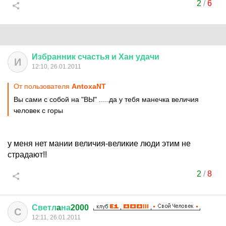
2
/
6
Избранник
счастья
и
Хан
удачи
И
12:10, 26.01.2011
От пользователя
AntoxaNT
Вы сами с собой на "ВЫ" .....да у тебя манечка величия
человек с горы
у меня нет мании величия-великие люди этим не
страдают!!
2
/
8
Светл
a
на
2000
С
12:11, 26.01.2011