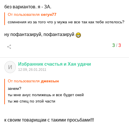
без вариантов. я - ЗА.
От пользователя
сегун77
сомнения из за того что у мужа не все так как тебе хотелось?
ну пофантазируй, пофантазируй
3
/
3
Избранник
счастья
и
Хан
удачи
И
12:09, 26.01.2011
От пользователя
джексын
зачем?
ты мне анус полижешь и все будет окей
ты же спец по этой части
к своим товарищам с такими просьбами!!!