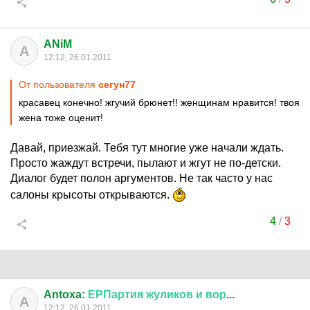
ANiM
A
12:12, 26.01.2011
От пользователя
сегун77
красавец конечно! жгучий брюнет!! женщинам нравится! твоя
жена тоже оценит!
Давай, приезжай. Тебя тут многие уже начали ждать.
Просто жаждут встречи, пылают и жгут не по-детски.
Диалог будет полон аргументов. Не так часто у нас
салоны крысоты открываются.
4
/
3
Antoxa:
ЕРПартия
жуликов
и
вор
...
A
12:12, 26.01.2011