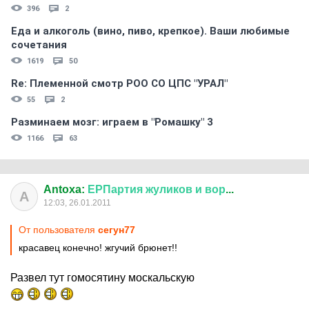
396
2
Еда и алкоголь (вино, пиво, крепкое). Ваши любимые
сочетания
1619
50
Re: Племеннoй смoтр РOO CO ЦПС "УРАЛ"
55
2
Разминаем мозг: играем в "Ромашку" 3
1166
63
Antoxa:
ЕРПартия
жуликов
и
вор
...
A
12:03, 26.01.2011
От пользователя
сегун77
красавец конечно! жгучий брюнет!!
Развел тут гомосятину москальскую