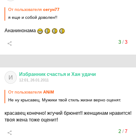
От пользователя
сегун77
я еще и собой доволен!!
Ананинонама
3
/
3
Избранник
счастья
и
Хан
удачи
И
12:01, 26.01.2011
От пользователя
ANiM
Не ну крысавец. Мужики твой стиль жизни верно оценят.
красавец конечно! жгучий брюнет!! женщинам нравится!
твоя жена тоже оценит!
2
/
7