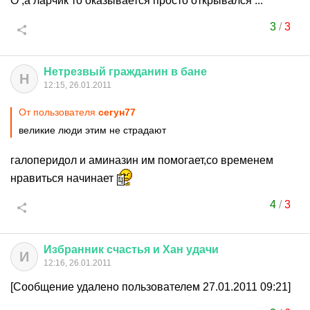
О ,а ларчик то оказывается просто открывался ...
3
/
3
Нетрезвый
гражданин
в
бане
Н
12:15, 26.01.2011
От пользователя
сегун77
великие люди этим не страдают
галоперидол и аминазин им помогает,со временем
нравиться начинает
4
/
3
Избранник
счастья
и
Хан
удачи
И
12:16, 26.01.2011
[Сообщение удалено пользователем 27.01.2011 09:21]