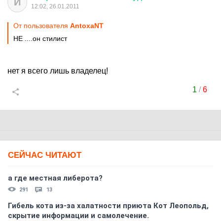
И
12:02, 26.01.2011
От пользователя
AntoxaNT
НЕ ....он стилист
нет я всего лишь владелец!
1
/
6
СЕЙЧАС ЧИТАЮТ
а где местная либерота?
291
13
Гибель кота из-за халатности приюта Кот Леопольд,
скрытиe информации и самолечение.