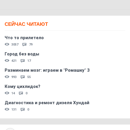
СЕЙЧАС ЧИТАЮТ
Что то прилетело
3057
79
Город без воды
421
17
Разминаем мозг: играем в "Ромашку" 3
993
55
Кому цихлидок?
14
0
Диагностика и ремонт дизеля Хундай
131
0