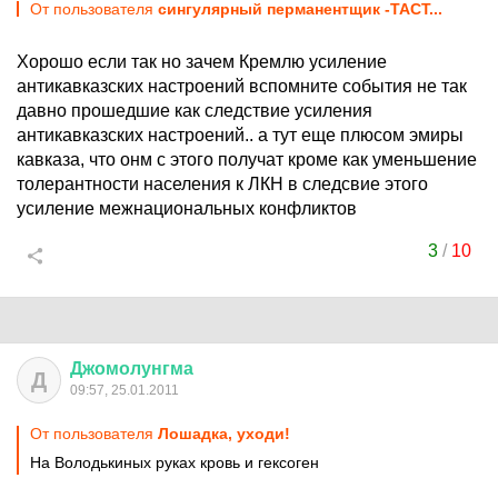
От пользователя
сингулярный перманентщик -TACT...
Хорошо если так но зачем Кремлю усиление
антикавказских настроений вспомните события не так
давно прошедшие как следствие усиления
антикавказских настроений.. а тут еще плюсом эмиры
кавказа, что онм с этого получат кроме как уменьшение
толерантности населения к ЛКН в следсвие этого
усиление межнациональных конфликтов
3
/
10
Джомолунгма
Д
09:57, 25.01.2011
От пользователя
Лошадка, уходи!
На Володькиных руках кровь и гексоген