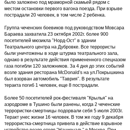
было заложено под мраморной скамьей рядом с
местом остановки первого вагона поезда. При взрыве
пострадали 20 человек, в том числе 2 ребенка.
Группа чеченских боевиков под руководством Мовсара
Бараева захватила 23 октября 2002г. более 900
посетителей мюзикла "Норд-Ост" в здании
Театрального центра на Дубровке. Все террористы
были уничтожены в ходе штурма театрального зала,
однако в результате действия примененного спецназом
газа погибли 120 заложников. За 4 дня до этих событий
возле здания ресторана McDonald's на ул.Покрышкина
был взорван автомобиль "Таврия". В результате
теракта погиб 1 человек, еще 8 пострадали.
Более 50 посетителей рок-фестиваля "Крылья" на
аэродроме в Тушино были ранены, когда 2 чеченские
террористки-смертницы подорвали себя 5 июля 2003г.
Теракт унес жизни 16 человек. В том же году 9 декабря
террористка-смертница привела в действие взрывное
устройство возле отеля "Националь" в Москве. При