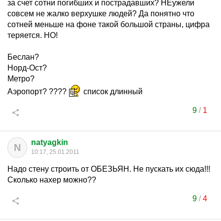
за счет сотни погибших и пострадавших? НЕужели
совсем не жалко верхушке людей? Да понятно что
сотней меньше на фоне такой большой страны, цифра
теряется. НО!
Беслан?
Норд-Ост?
Метро?
Аэропорт? ????
список длинный
9
/
1
natyagkin
N
10:17, 25.01.2011
Надо стену строить от ОБЕЗЬЯН. Не пускать их сюда!!!
Сколько нахер можно??
9
/
4