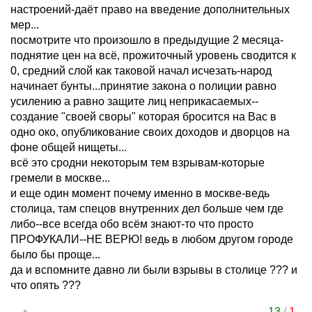
настроений-даёт право на введение дополнительных
мер...
посмотрите что произошло в предыдущие 2 месяца-
поднятие цен на всё, прожиточный уровень сводится к
0, средний слой как таковой начал исчезать-народ
начинает бунты...принятие закона о полиции равно
усилению а равно защите лиц неприкасаемых--
создание "своей своры" которая бросится на Вас в
одно око, опубликование своих доходов и дворцов на
фоне общей нищеты...
всё это сродни некоторым тем взрывам-которые
гремели в москве...
и еще один момент почему именно в москве-ведь
столица, там спецов внутренних дел больше чем где
либо--все всегда обо всём знают-то что просто
ПРОФУКАЛИ--НЕ ВЕРЮ! ведь в любом другом городе
было бы проще...
да и вспомните давно ли были взрывы в столице ??? и
что опять ???
13
/
1