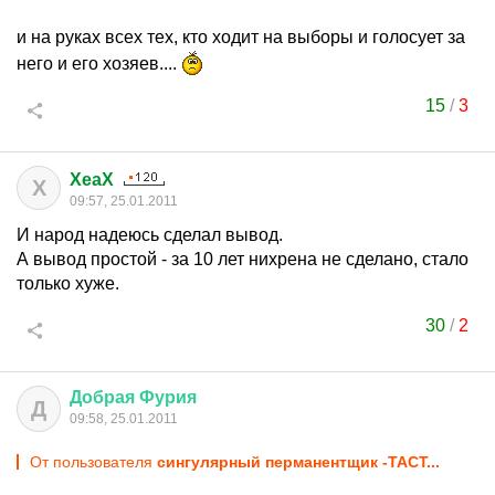
и на руках всех тех, кто ходит на выборы и голосует за
него и его хозяев....
15
/
3
XeaX
X
09:57, 25.01.2011
И народ надеюсь сделал вывод.
А вывод простой - за 10 лет нихрена не сделано, стало
только хуже.
30
/
2
Добрая
Фурия
Д
09:58, 25.01.2011
От пользователя
сингулярный перманентщик -TACT...