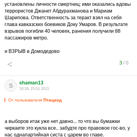
установлены личности смертниц: ими оказались вдовы
террористов Джанет Абдурахманова и Мариам
Шарипова. Ответственность за теракт взял на себя
глава кавказских боевиков Доку Умаров. В результате
взрывов погибли 40 человек, ранения получили 88
пассажиров метро.
и ВЗРЫВ в Домодедово
3
/
0
shaman13
S
10:18, 25.01.2011
От пользователя
Птицеед
а выборов итак уже нет давно... то что вы бумажки
чиркаете это кукла все.. забудте про правовое гос-во, у
нас однапартийная систа с царем во главе.