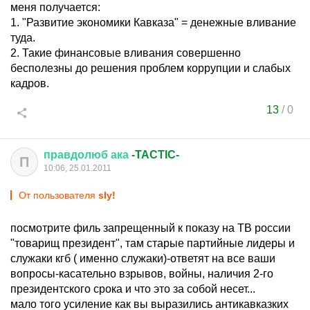
меня получается:
1. "Развитие экономики Кавказа" = денежные вливание
туда.
2. Такие финансовые вливания совершенно
бесполезны до решения проблем коррупции и слабых
кадров.
13
/
0
правдолюб
ака
-TACTIC-
П
10:06, 25.01.2011
От пользователя
sly!
посмотрите филь запрещенный к показу на ТВ россии
"товарищ президент", там старые партийные лидеры и
служаки кгб ( именно служаки)-ответят на все ваши
вопросы-касательно взрывов, войны, наличия 2-го
президентского срока и что это за собой несет...
мало того усиление как вы выразились антикавказких