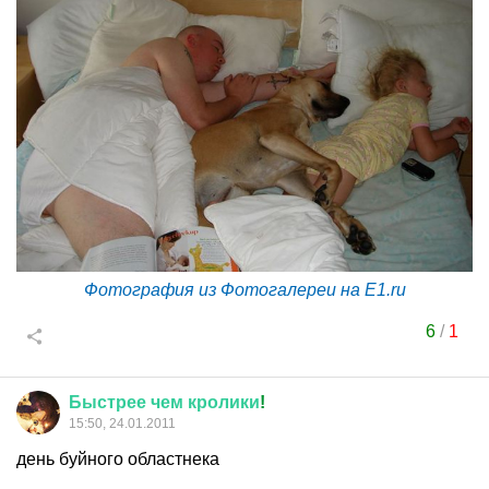
Фотография из Фотогалереи на E1.ru
6
/
1
Быстрее
чем
кролики
!
15:50, 24.01.2011
день буйного областнека