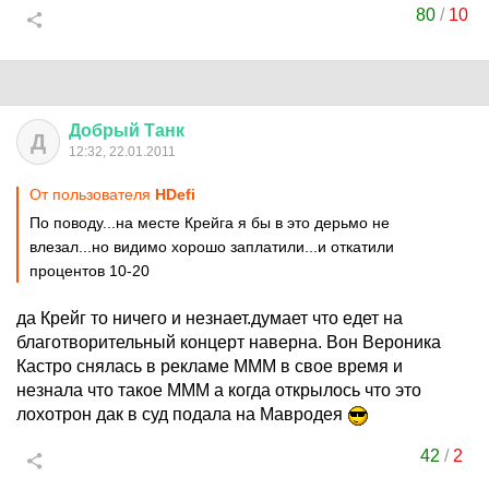
80
/
10
Добрый
Танк
Д
12:32, 22.01.2011
От пользователя
HDefi
По поводу...на месте Крейга я бы в это дерьмо не
влезал...но видимо хорошо заплатили...и откатили
процентов 10-20
да Крейг то ничего и незнает.думает что едет на
благотворительный концерт наверна. Вон Вероника
Кастро снялась в рекламе МММ в свое время и
незнала что такое МММ а когда открылось что это
лохотрон дак в суд подала на Мавродея
42
/
2