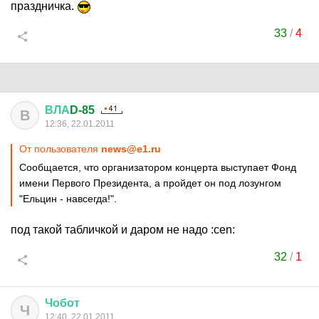
праздничка.
33
/
4
ВЛА
D-85
В
12:36, 22.01.2011
От пользователя
news@e1.ru
Сообщается, что организатором концерта выступает Фонд
имени Первого Президента, а пройдет он под лозунгом
"Ельцин - навсегда!".
под такой табличкой и даром не надо :cen:
32
/
1
Чобот
Ч
12:40, 22.01.2011