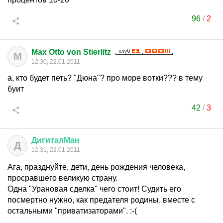
96
/
2
Max Otto von Stierlitz
M
12:30, 22.01.2011
а, кто будет петь? "Дюна"? про море вотки??? в тему
буит
42
/
3
ДигиталМан
Д
12:31, 22.01.2011
Ага, празднуйте, дети, день рождения человека,
просравшего великую страну.
Одна "Урановая сделка" чего стоит! Судить его
посмертно нужно, как предателя родины, вместе с
остальными "приватизаторами". :-(