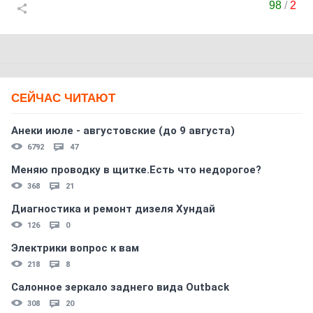
98
/
2
СЕЙЧАС ЧИТАЮТ
Анеки июле - августовские (до 9 августа)
6792
47
Меняю проводку в щитке.Есть что недорогое?
368
21
Диагностика и ремонт дизеля Хундай
126
0
Электрики вопрос к вам
218
8
Салонное зеркало заднего вида Outback
308
20