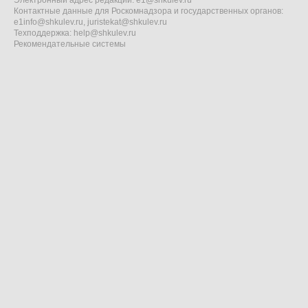
Электронный адрес редакции:
e1@shkulev.ru
Контактные данные для Роскомнадзора и государственных органов:
e1info@shkulev.ru
,
juristekat@shkulev.ru
Техподдержка:
help@shkulev.ru
Рекомендательные системы