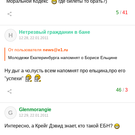
"Моральной Кодекс"
где билеты то брать?)
5
/
41
Нетрезвый
гражданин
в
бане
Н
12:28, 22.01.2011
От пользователя
news@e1.ru
Молодежи Екатеринбурга напомнят о Борисе Ельцине
Ну дыг а чо,пусть всем напомнят про ельцина,про его
"успехи"
46
/
3
Glenmorangie
G
12:29, 22.01.2011
Интересно, а Крейг Дэвид знает, кто такой ЕБН?