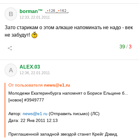
borman™
B
12:33, 22.01.2011
Зато старикам о этом алкаше напоминать не надо - век
не забудут!
39
/
3
ALEX.03
A
12:36, 22.01.2011
От пользователя
news@e1.ru
Молодежи Екатеринбурга напомнят о Борисе Ельцине б...
[новое] #3949777
Автор:
news@e1.ru
(Отправить письмо) (ЛС)
Дата: 22 Янв 2011 12:13
Приглашенной западной звездой станет Крейг Дэвид.