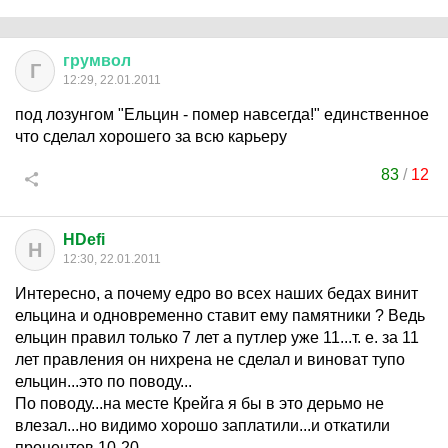
грумвол
Г
12:29, 22.01.2011
под лозунгом "Ельцин - помер навсегда!" единственное
что сделал хорошего за всю карьеру
83
/
12
HDefi
H
12:30, 22.01.2011
Интересно, а почему едро во всех наших бедах винит
ельцина и одновременно ставит ему памятники ? Ведь
ельцин правил только 7 лет а путлер уже 11...т. е. за 11
лет правления он нихрена не сделал и виноват тупо
ельцин...это по поводу...
По поводу...на месте Крейга я бы в это дерьмо не
влезал...но видимо хорошо заплатили...и откатили
процентов 10-20