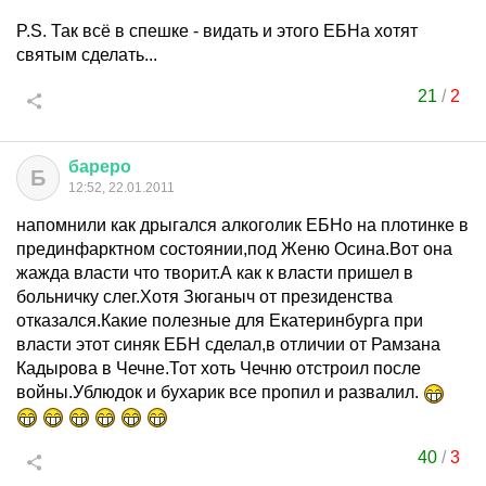
P.S. Так всё в спешке - видать и этого ЕБНа хотят
святым сделать...
21
/
2
бареро
Б
12:52, 22.01.2011
напомнили как дрыгался алкоголик ЕБНо на плотинке в
прединфарктном состоянии,под Женю Осина.Вот она
жажда власти что творит.А как к власти пришел в
больничку слег.Хотя Зюганыч от президенства
отказался.Какие полезные для Екатеринбурга при
власти этот синяк ЕБН сделал,в отличии от Рамзана
Кадырова в Чечне.Тот хоть Чечню отстроил после
войны.Ублюдок и бухарик все пропил и развалил.
40
/
3