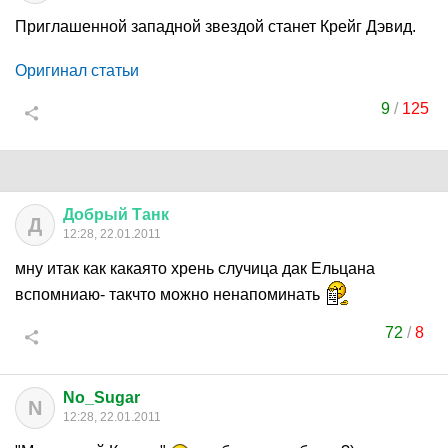
Приглашенной западной звездой станет Крейг Дэвид.
Оригинал статьи
9
/
125
Добрый
Танк
Д
12:28, 22.01.2011
мну итак как какаято хрень случица дак Ельцана
вспомниаю- такчто можно ненапоминать
72
/
8
No_Sugar
N
12:28, 22.01.2011