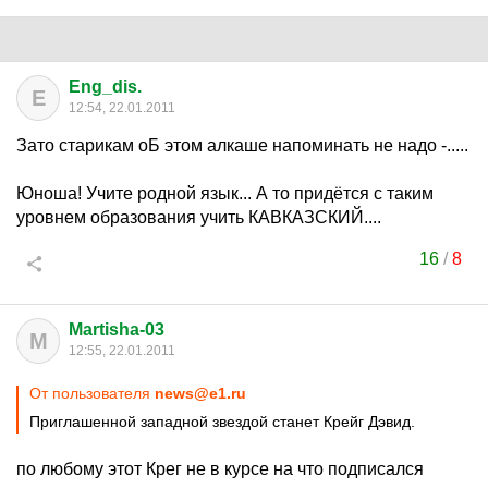
Eng_dis.
E
12:54, 22.01.2011
Зато старикам оБ этом алкаше напоминать не надо -.....
Юноша! Учите родной язык... А то придётся с таким
уровнем образования учить КАВКАЗСКИЙ....
16
/
8
Martisha-03
M
12:55, 22.01.2011
От пользователя
news@e1.ru
Приглашенной западной звездой станет Крейг Дэвид.
по любому этот Крег не в курсе на что подписался