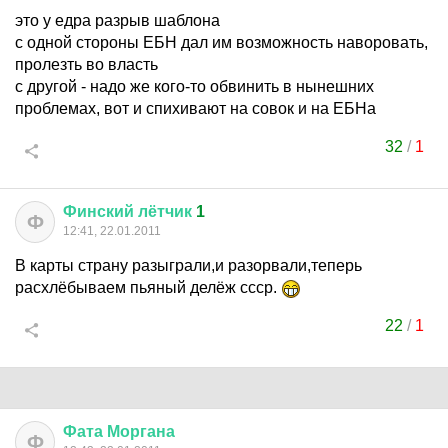
это у едра разрыв шаблона
с одной стороны ЕБН дал им возможность наворовать,
пролезть во власть
с другой - надо же кого-то обвинить в нынешних
проблемах, вот и спихивают на совок и на ЕБНа
32
/
1
Финский
лётчик
1
Ф
12:41, 22.01.2011
В карты страну разыграли,и разорвали,теперь
расхлёбываем пьяный делёж ссср.
22
/
1
Фата
Моргана
Ф