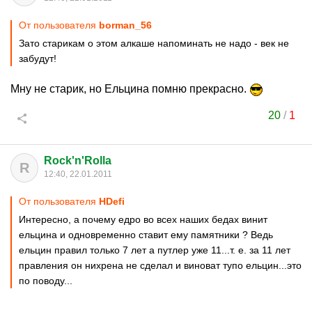
От пользователя
borman_56
Зато старикам о этом алкаше напоминать не надо - век не
забудут!
Мну не старик, но Ельцина помню прекрасно.
20
/
1
Rock'n'Rolla
R
12:40, 22.01.2011
От пользователя
HDefi
Интересно, а почему едро во всех наших бедах винит
ельцина и одновременно ставит ему памятники ? Ведь
ельцин правил только 7 лет а путлер уже 11...т. е. за 11 лет
правления он нихрена не сделал и виноват тупо ельцин...это
по поводу...