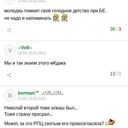
12:43, 22.01.2011
молоджь помнит своё голодное детство при БЕ.
не надо и напоминать
36
/
3
--Volt--
V
12:44, 22.01.2011
Мы и так знаем этого мКдака
13
/
0
borman™
B
12:45, 22.01.2011
Николай второй тоже алкаш был...
Тоже страну просрал...
Может, за это РПЦ святым его провозгласила?