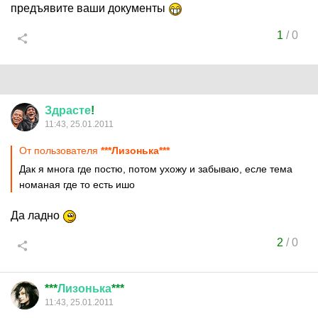
предъявите ваши документы
1
/
0
Здрасте
!
11:43, 25.01.2011
От пользователя
***Лизонька***
Дак я многа где постю, потом ухожу и забываю, есле тема
номаная где то есть ишо
Да ладно
2
/
0
***
Лизонька
***
11:43, 25.01.2011