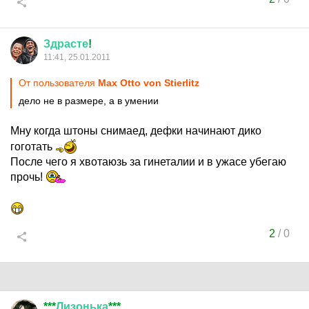
Здрасте
!
11:41, 25.01.2011
От пользователя
Max Otto von Stierlitz
дело не в размере, а в умении
Мну когда штоны снимаед, дефки начинают дико
гоготать
После чего я хвотаюзь за гинеталии и в ужасе убегаю
прочь!
2
/
0
***
Лизонька
***