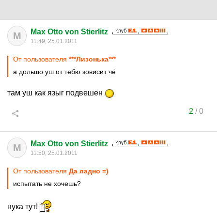
Max Otto von Stierlitz
M
11:49, 25.01.2011
От пользователя
***Лизонька***
а дольшо уш от тебю зовисит чё
там уш как языг подвешен
2
/
0
Max Otto von Stierlitz
M
11:50, 25.01.2011
От пользователя
Да ладно =)
испытать не хочешь?
нука тут!