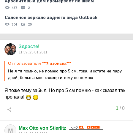
Арболитовый дом промерзает по швам
467
2
Салонное зеркало заднего вида Outback
304
20
Здрасте
!
11:39, 25.01.2011
От пользователя
***Лизонька***
Не я тя помню, не помню про 5 см. тока, и кстате не пару
дней, больша мне кажецо и тему не помню
Я тоже тему забыл. Но про 5 см помню - как сказал так
пропала!
1
/
0
Max Otto von Stierlitz
M