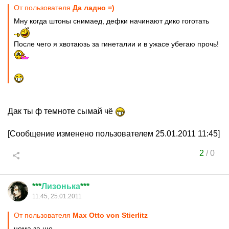
От пользователя
Да ладно =)
Мну когда штоны снимаед, дефки начинают дико гоготать
После чего я хвотаюзь за гинеталии и в ужасе убегаю прочь!
Дак ты ф темноте сымай чё
[Сообщение изменено пользователем 25.01.2011 11:45]
2
/
0
***
Лизонька
***
11:45, 25.01.2011
От пользователя
Max Otto von Stierlitz
нема за що