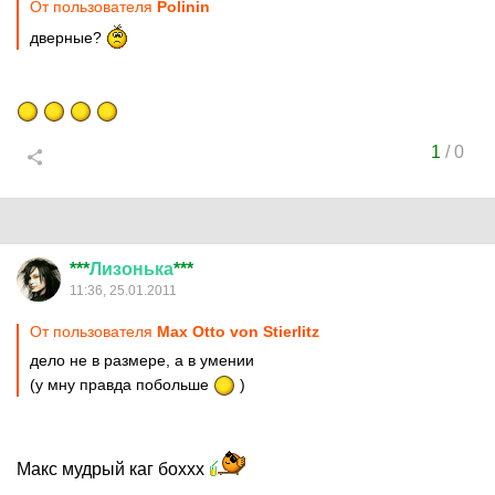
От пользователя
Polinin
дверные?
1
/
0
***
Лизонька
***
11:36, 25.01.2011
От пользователя
Max Otto von Stierlitz
дело не в размере, а в умении
(у мну правда побольше
)
Макс мудрый каг боххх