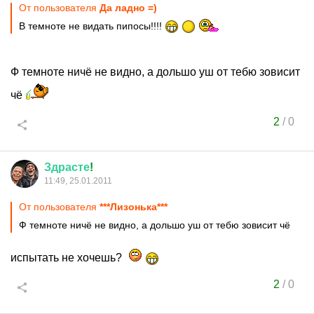
От пользователя
Да ладно =)
В темноте не видать пипосы!!!!
Ф темноте ничё не видно, а дольшо уш от тебю зовисит
чё
2
/
0
Здрасте
!
11:49, 25.01.2011
От пользователя
***Лизонька***
Ф темноте ничё не видно, а дольшо уш от тебю зовисит чё
испытать не хочешь?
2
/
0