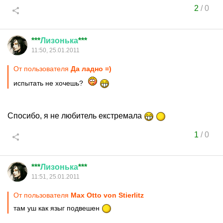
2
/
0
***
Лизонька
***
11:50, 25.01.2011
От пользователя
Да ладно =)
испытать не хочешь?
Спосибо, я не любитель екстремала
1
/
0
***
Лизонька
***
11:51, 25.01.2011
От пользователя
Max Otto von Stierlitz
там уш как языг подвешен