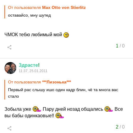
От пользователя
Max Otto von Stierlitz
оставайсо, мну шутед
ЧМОК тебю любимый мой
1
/
0
Здрасте
!
11:37, 25.01.2011
От пользователя
***Лизонька***
Первый рас слышу ишо один кадр блин, чё та многа вас
стало
Зобыла уже
Пару дней нозад общались
Все
вы бабы одинкаовые!!
2
/
0