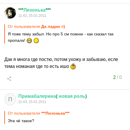
***
Лизонька
***
11:42, 25.01.2011
От пользователя
Да ладно =)
Я тоже тему забыл. Но про 5 см помню - как сказал так
пропала!
Дак я многа где постю, потом ухожу и забываю, есле
тема номаная где то есть ишо
2
/
0
Примабалерина
(
новая
роль
)
П
11:43, 25.01.2011
От пользователя
***Лизонька***
Эта чё такое?