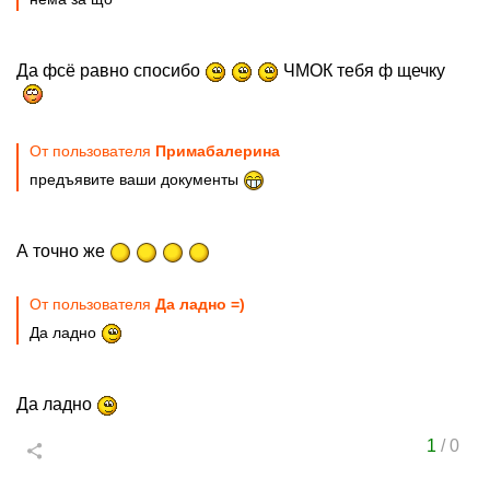
Да фсё равно спосибо
ЧМОК тебя ф щечку
От пользователя
Примабалерина
предъявите ваши документы
А точно же
От пользователя
Да ладно =)
Да ладно
Да ладно
1
/
0