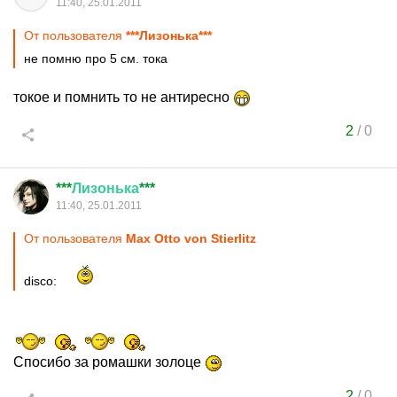
11:40, 25.01.2011
От пользователя
***Лизонька***
не помню про 5 см. тока
токое и помнить то не антиресно
2
/
0
***
Лизонька
***
11:40, 25.01.2011
От пользователя
Max Otto von Stierlitz
disco:
Спосибо за ромашки золоце
2
/
0