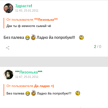
Здрасте
!
11:45, 25.01.2011
От пользователя
***Лизонька***
Дак ты ф иемноте сымай чё
Без палева
Ладно йа попробую!!!
2
/
0
***
Лизонька
***
11:47, 25.01.2011
От пользователя
Да ладно =)
Без палева
Ладно йа попробую!!!