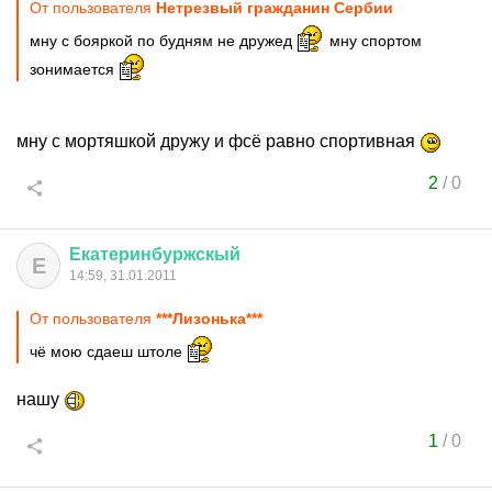
От пользователя
Нетрезвый гражданин Сербии
мну с бояркой по будням не дружед
мну спортом
зонимается
мну с мортяшкой дружу и фсё равно спортивная
2
/
0
Екатеринбуржскый
Е
14:59, 31.01.2011
От пользователя
***Лизонька***
чё мою сдаеш штоле
нашу
1
/
0