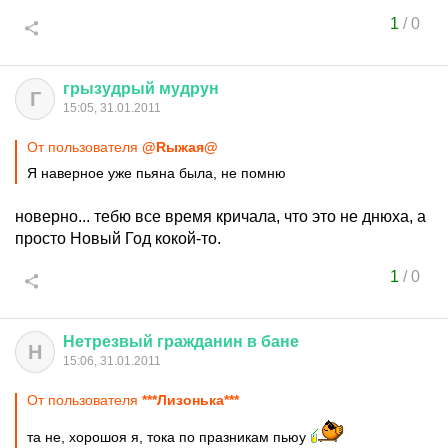
1
/
0
грызудрый
мудрун
Г
15:05, 31.01.2011
От пользователя
@Rыжая@
Я наверное уже пьяна была, не помню
новерно... тебю все время кричала, что это не днюха, а
просто Новый Год кокой-то.
1
/
0
Нетрезвый
гражданин
в
бане
Н
15:06, 31.01.2011
От пользователя
***Лизонька***
та не, хорошоя я, тока по празникам пьюу