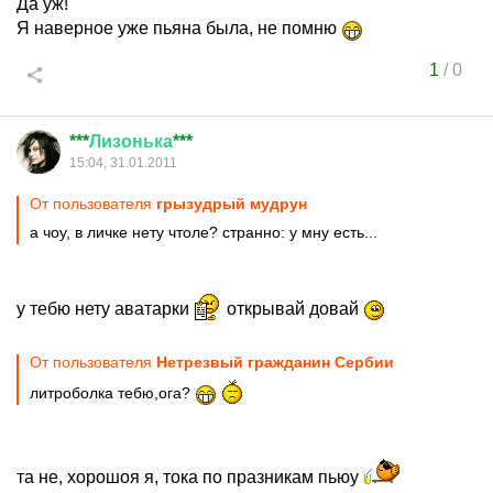
Да уж!
Я наверное уже пьяна была, не помню
1
/
0
***
Лизонька
***
15:04, 31.01.2011
От пользователя
грызудрый мудрун
а чоу, в личке нету чтоле? странно: у мну есть...
у тебю нету аватарки
открывай довай
От пользователя
Нетрезвый гражданин Сербии
литроболка тебю,ога?
та не, хорошоя я, тока по празникам пьюу