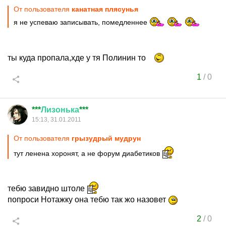
От пользователя
канатная плясунья
я не успеваю записывать, помедленнее
ты куда пропала,хде у тя Полинин то
1
/
0
***
Лизонька
***
15:13, 31.01.2011
От пользователя
грызудрый мудрун
тут ленена хоронят, а не форум диабетиков
тебю завидно штоле
попроси Нотажку она тебю так жо назовет
2
/
0