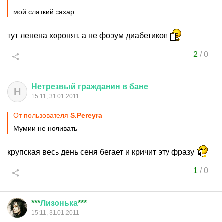
мой слаткий сахар
тут ленена хоронят, а не форум диабетиков
2
/
0
Нетрезвый
гражданин
в
бане
Н
15:11, 31.01.2011
От пользователя
S.Pereyra
Мумии не ноливать
крупская весь день сеня бегает и кричит эту фразу
1
/
0
***
Лизонька
***
15:11, 31.01.2011