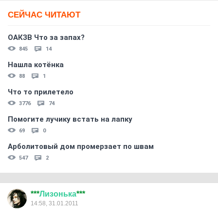
СЕЙЧАС ЧИТАЮТ
ОАКЗВ Что за запах?
845
14
Нашла котёнка
88
1
Что то прилетело
3776
74
Помогите лучику встать на лапку
69
0
Арболитовый дом промерзает по швам
547
2
***
Лизонька
***
14:58, 31.01.2011