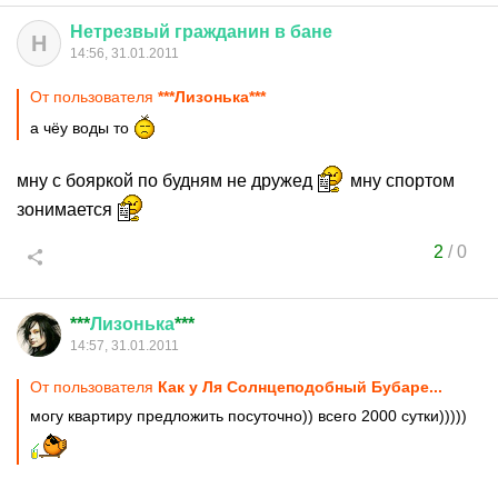
Нетрезвый
гражданин
в
бане
Н
14:56, 31.01.2011
От пользователя
***Лизонька***
а чёу воды то
мну с бояркой по будням не дружед
мну спортом
зонимается
2
/
0
***
Лизонька
***
14:57, 31.01.2011
От пользователя
Как у Ля Солнцеподобный Бубаре...
могу квартиру предложить посуточно)) всего 2000 сутки)))))