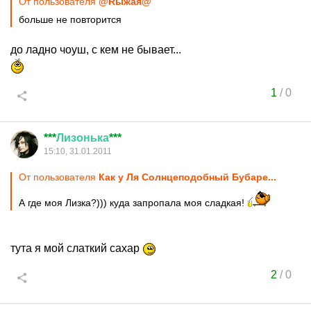
От пользователя
@Rыжая@
больше не повторится
до ладно чоуш, с кем не бывает...
1
/
0
***
Лизонька
***
15:10, 31.01.2011
От пользователя
Как у Ля Солнцеподобный Бубаре...
А где моя Лизка?))) куда запропала моя сладкая!
тута я мой слаткий сахар
2
/
0