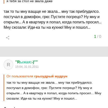
я тебя за стол не звала даже
так то ты мну ващще не звала... мну так приблудилсо.
постучал в домофон, грю: Пустите погрецо? Ну мну и
открыли... А в квартиру я попал, когда попить просил...
Мну скозали: Иди-ка ты на кухню! Мну и пошол...
1
/
0
"R
ыжая
:-)""
R
15:04, 31.01.2011
От пользователя
грызудрый мудрун
так то ты мну ващще не звала... мну так приблудилсо.
постучал в домофон, грю: Пустите погрецо? Ну мну и
открыли... А в квартиру я попал, когда попить просил... Мну
скозали: Иди-ка ты на кухню! Мну и пошол...