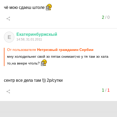
чё мою сдаеш штоле
2
/
0
Екатеринбуржскый
Е
14:58, 31.01.2011
От пользователя
Нетрезвый гражданин Сербии
мну холодильнег свой зо пятак снимает,чо у тя там зо хата
то,на веере чтоль?
сентр все дела там !)) 2р/сутки
1
/
1