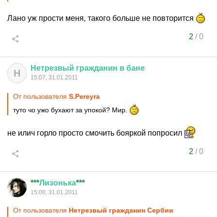
Лано уж прости меня, такого больше не повторится
2
/
0
Нетрезвый
гражданин
в
бане
Н
15:07, 31.01.2011
От пользователя
S.Pereyra
туто чо ужо бухают за упокой? Мир.
не илич горло просто смочить бояркой попросил
2
/
0
***
Лизонька
***
15:08, 31.01.2011
От пользователя
Нетрезвый гражданин Сербии