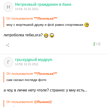
Нетрезвый
гражданин
в
бане
Н
14:59, 31.01.2011
От пользователя
***Лизонька***
мну с мортяшкой дружу и фсё равно спортивная
литроболка тебю,ога?
2
/
0
грызудрый
мудрун
Г
14:59, 31.01.2011
От пользователя
***Лизонька***
сам скозал погляди фото
а чоу, в личке нету чтоле? странно: у мну есть...
От пользователя
@Rыжая@