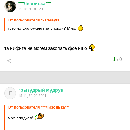
***
Лизонька
***
15:10, 31.01.2011
От пользователя
S.Pereyra
туто чо ужо бухают за упокой? Мир.
та нифига не могем закопать фсё ишо
1
/
0
грызудрый
мудрун
Г
15:11, 31.01.2011
От пользователя
***Лизонька***
моя сладкая!