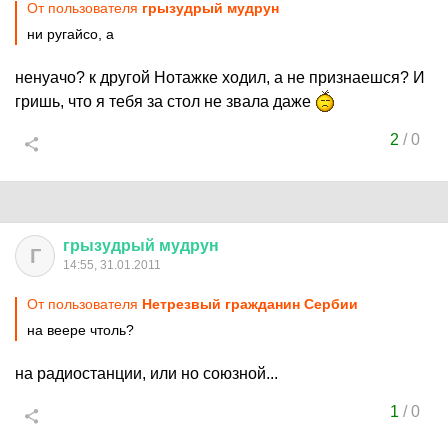
От пользователя
грызудрый мудрун
ни ругайсо, а
ненуачо? к другой Нотажке ходил, а не признаешся? И
гришь, что я тебя за стол не звала даже
2
/
0
грызудрый
мудрун
Г
14:55, 31.01.2011
От пользователя
Нетрезвый гражданин Сербии
на веере чтоль?
на радиостанции, или но союзной...
1
/
0