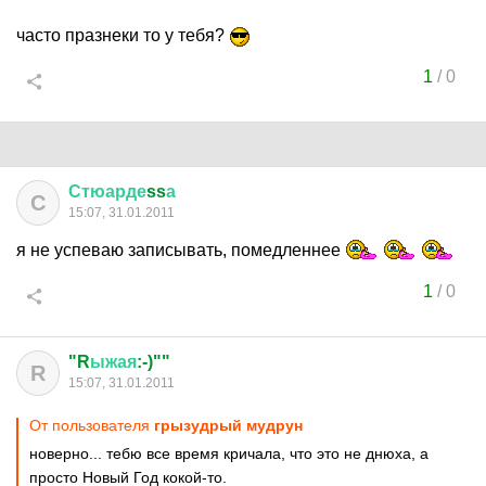
часто празнеки то у тебя?
1
/
0
Стюарде
ss
а
С
15:07, 31.01.2011
я не успеваю записывать, помедленнее
1
/
0
"R
ыжая
:-)""
R
15:07, 31.01.2011
От пользователя
грызудрый мудрун
новерно... тебю все время кричала, что это не днюха, а
просто Новый Год кокой-то.