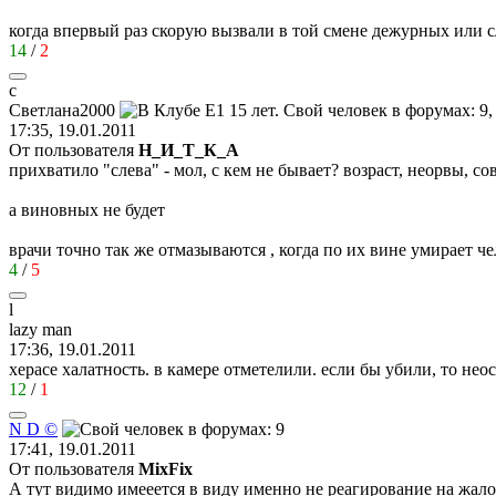
когда впервый раз скорую вызвали в той смене дежурных или 
14
/
2
с
Светл
a
на
2000
17:35, 19.01.2011
От пользователя
Н_И_Т_К_А
прихватило "слева" - мол, с кем не бывает? возраст, неорвы, сов
а виновных не будет
врачи точно так же отмазываются , когда по их вине умирает ч
4
/
5
l
lazy man
17:36, 19.01.2011
херасе халатность. в камере отметелили. если бы убили, то неос
12
/
1
N D ©
17:41, 19.01.2011
От пользователя
MixFix
А тут видимо имееется в виду именно не реагирование на жал