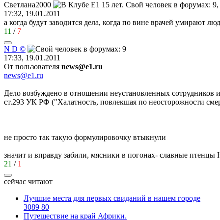
Светл
a
на
2000
17:32, 19.01.2011
а когда будут заводится дела, когда по вине врачей умирают лю
11
/
7
N D ©
17:33, 19.01.2011
От пользователя
news@e1.ru
news@e1.ru
Дело возбуждено в отношении неустановленных сотрудников и
ст.293 УК РФ ("Халатность, повлекшая по неосторожности смер
не просто так такую формулировочку втыкнули
значит и вправду забили, мясники в погонах- славные птенцы
21
/
1
сейчас читают
Лучшие места для первых свиданий в нашем городе
3089
80
Путешествие на край Африки.