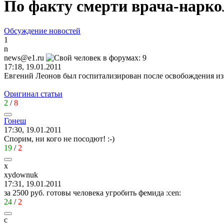
По факту смерти врача-нарко
Обсуждение новостей
1
n
news@e1.ru
17:18, 19.01.2011
Евгений Леонов был госпитализирован после освобождения из
Оригинал статьи
2
/
8
Гонеш
17:30, 19.01.2011
Спорим, ни кого не посодют!
:-)
19
/
2
x
xydownuk
17:31, 19.01.2011
за 2500 руб. готовы человека угробить фемида
:cen:
24
/
2
с