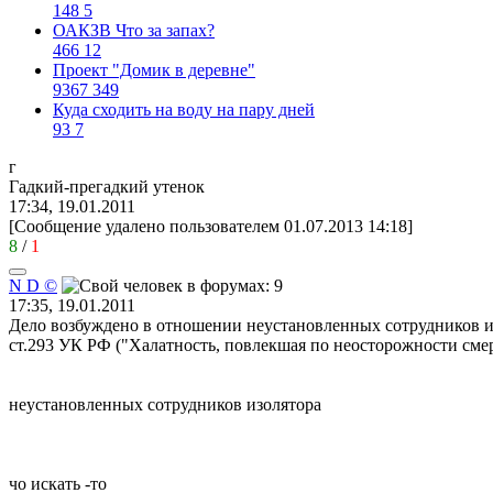
148
5
ОАКЗВ Что за запах?
466
12
Проект "Домик в деревне"
9367
349
Куда сходить на воду на пару дней
93
7
г
Гадкий
-
прегадкий
утенок
17:34, 19.01.2011
[Сообщение удалено пользователем 01.07.2013 14:18]
8
/
1
N D ©
17:35, 19.01.2011
Дело возбуждено в отношении неустановленных сотрудников и
ст.293 УК РФ ("Халатность, повлекшая по неосторожности смер
неустановленных сотрудников изолятора
чо искать -то