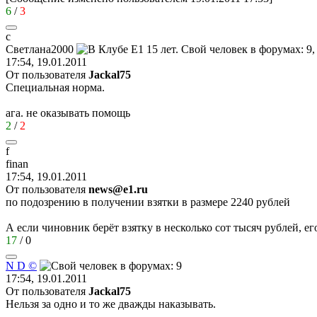
6
/
3
с
Светл
a
на
2000
17:54, 19.01.2011
От пользователя
Jackal75
Специальная норма.
ага. не оказывать помощь
2
/
2
f
finan
17:54, 19.01.2011
От пользователя
news@e1.ru
по подозрению в получении взятки в размере 2240 рублей
А если чиновник берёт взятку в несколько сот тысяч рублей, его
17
/
0
N D ©
17:54, 19.01.2011
От пользователя
Jackal75
Нельзя за одно и то же дважды наказывать.