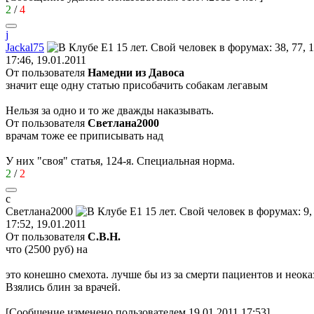
2
/
4
j
Jackal75
17:46, 19.01.2011
От пользователя
Намедни из Давоса
значит еще одну статью присобачить собакам легавым
Нельзя за одно и то же дважды наказывать.
От пользователя
Светлaна2000
врачам тоже ее приписывать над
У них "своя" статья, 124-я. Специальная норма.
2
/
2
с
Светл
a
на
2000
17:52, 19.01.2011
От пользователя
С.В.Н.
что (2500 руб) на
это конешно смехота. лучше бы из за смерти пациентов и нео
Взялись блин за врачей.
[Сообщение изменено пользователем 19.01.2011 17:53]