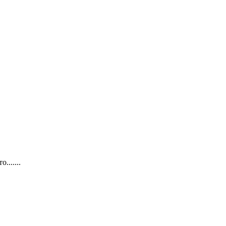
......