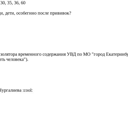
ди, дети, особегнно после прививок?
золятора временного содержания УВД по МО "город Екатеринбур
ть человека").
 Нургалиева
:cool: