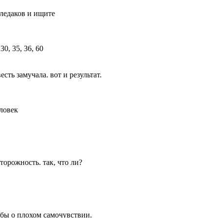
следаков и ищите
есть замучала. вот и результат.
еловек
торожность. так, что ли?
обы о плохом самочувствии.