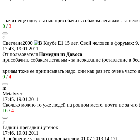
значит еще одну статью присобачить собакам легавым - за неок
8
/
3
с
Светл
a
на
2000
17:43, 19.01.2011
От пользователя
Намедни из Давоса
присобачить собакам легавым - за неоказание (оставление в бе
врачам тоже ее приписывать надо. они как раз это очень часто
9
/
4
m
Metalyzer
17:45, 19.01.2011
Сколько можно то уже людей на ровном месте, почти не за что 
16
/
4
г
Гадкий
-
прегадкий
утенок
17:46, 19.01.2011
[Сообщение удалено пользователем 01.07.2013 14:17]