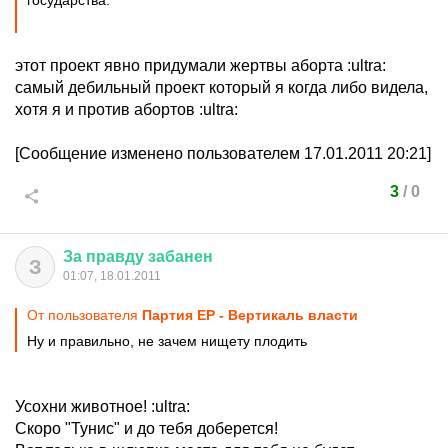
государства.
этот проект явно придумали жертвы аборта
:ultra:
самый дебильный проект который я когда либо видела,
хотя я и против абортов
:ultra:
[Сообщение изменено пользователем 17.01.2011 20:21]
3
/
0
За
правду
забанен
З
01:07, 18.01.2011
От пользователя
Партия ЕР - Вертикаль власти
Ну и правильно, не зачем нищету плодить
Усохни животное!
:ultra:
Скоро "Тунис" и до тебя доберется!