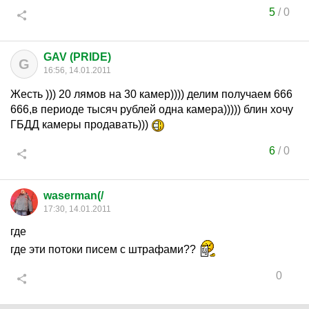
5
/
0
GAV (PRIDE)
G
16:56, 14.01.2011
Жесть ))) 20 лямов на 30 камер)))) делим получаем 666
666,в периоде тысяч рублей одна камера))))) блин хочу
ГБДД камеры продавать)))
6
/
0
waserman(/
17:30, 14.01.2011
где
где эти потоки писем с штрафами??
0