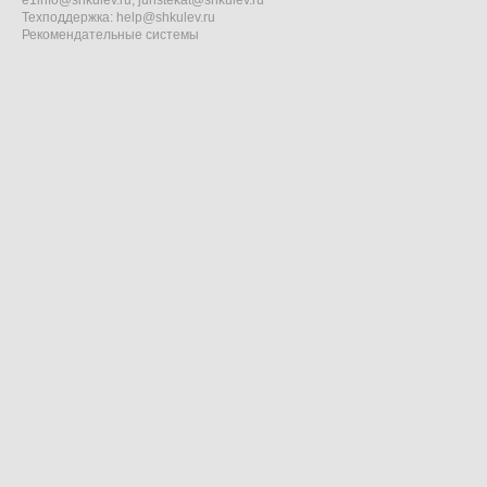
e1info@shkulev.ru
,
juristekat@shkulev.ru
Техподдержка:
help@shkulev.ru
Рекомендательные системы