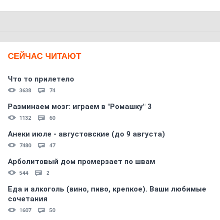
СЕЙЧАС ЧИТАЮТ
Что то прилетело
3638
74
Разминаем мозг: играем в "Ромашку" 3
1132
60
Анеки июле - августовские (до 9 августа)
7480
47
Арболитовый дом промерзает по швам
544
2
Еда и алкоголь (вино, пиво, крепкое). Ваши любимые
сочетания
1607
50