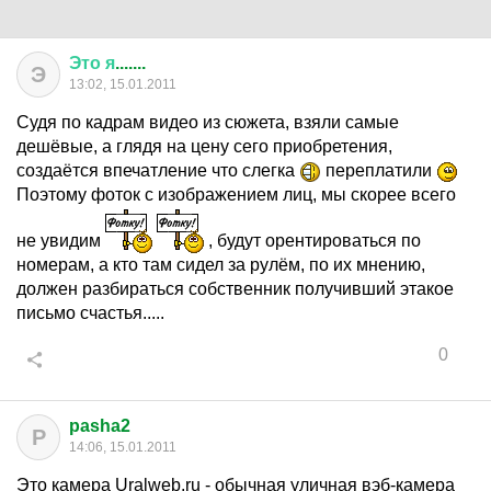
Это
я
.......
Э
13:02, 15.01.2011
Судя по кадрам видео из сюжета, взяли самые
дешёвые, а глядя на цену сего приобретения,
создаётся впечатление что слегка
переплатили
Поэтому фоток с изображением лиц, мы скорее всего
не увидим
, будут орентироваться по
номерам, а кто там сидел за рулём, по их мнению,
должен разбираться собственник получивший этакое
письмо счастья.....
0
pasha2
P
14:06, 15.01.2011
Это камера Uralweb.ru - обычная уличная вэб-камера