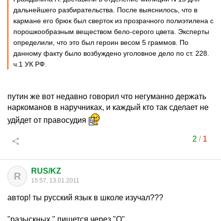
дальнейшего разбирательства. После выяснилось, что в
кармане его брюк был сверток из прозрачного полиэтилена с
порошкообразным веществом бело-серого цвета. Эксперты
определили, что это был героин весом 5 граммов. По
данному факту было возбуждено уголовное дело по ст. 228.
ч.1 УК РФ.
путин же вот недавно говорил что негуманно держать
наркоманов в наручниках, и каждый кто так сделает не
удйдет от правосудия
2
/
1
RUS/KZ
R
15:57, 13.01.2011
автор! ты русский язык в школе изучал???
"разыскных " пишется через "О"