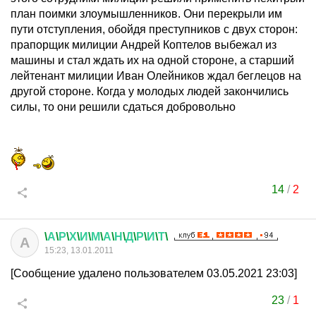
план поимки злоумышленников. Они перекрыли им
пути отступления, обойдя преступников с двух сторон:
прапорщик милиции Андрей Коптелов выбежал из
машины и стал ждать их на одной стороне, а старший
лейтенант милиции Иван Олейников ждал беглецов на
другой стороне. Когда у молодых людей закончились
силы, то они решили сдаться добровольно
14
/
2
\
А
\
Р
\
Х
\
И
\
М
\
А
\
Н
\
Д
\
Р
\
И
\
Т
\
А
15:23, 13.01.2011
[Сообщение удалено пользователем 03.05.2021 23:03]
23
/
1