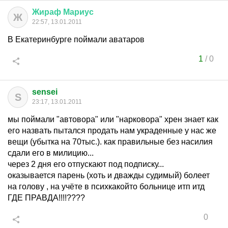
Жираф
Мариус
Ж
22:57, 13.01.2011
В Екатеринбурге поймали аватаров
1
/
0
sensei
S
23:17, 13.01.2011
мы поймали "автовора" или "нарковора" хрен знает как
его назвать пытался продать нам украденные у нас же
вещи (убытка на 70тыс.). как правильные без насилия
сдали его в милицию...
через 2 дня его отпускают под подписку...
оказывается парень (хоть и дважды судимый) болеет
на голову , на учёте в психкакойто больнице итп итд
ГДЕ ПРАВДА!!!!????
0