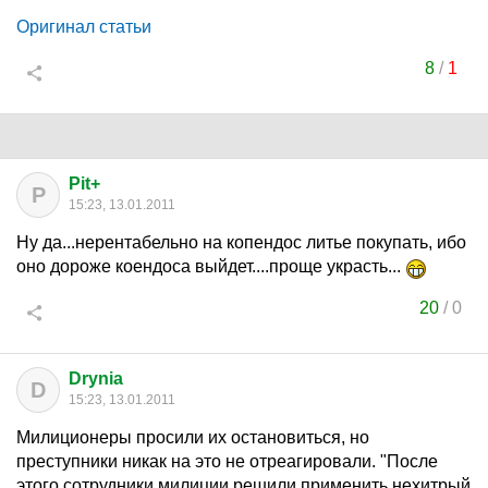
Оригинал статьи
8
/
1
Pit+
P
15:23, 13.01.2011
Ну да...нерентабельно на копендос литье покупать, ибо
оно дороже коендоса выйдет....проще украсть...
20
/
0
Drynia
D
15:23, 13.01.2011
Милиционеры просили их остановиться, но
преступники никак на это не отреагировали. "После
этого сотрудники милиции решили применить нехитрый