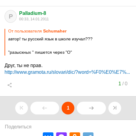
Palladium-8
P
00:33, 14.01.2011
От пользователя
Schumаher
автор! ты русский язык в школе изучал???
"разыскных " пишется через "О"
Друг, ты не прав.
http://www.gramota.ru/slovari/dic/?word=%F0%E0%E7%...
1
/
0
1
Поделиться