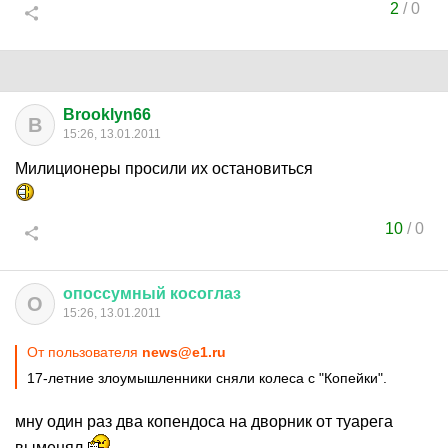
2
/
0
Brooklyn66
B
15:26, 13.01.2011
Милиционеры просили их остановиться
10
/
0
опоссумный
косоглаз
О
15:26, 13.01.2011
От пользователя
news@e1.ru
17-летние злоумышленники сняли колеса с "Копейки".
мну один раз два копендоса на дворник от туарега
выменял