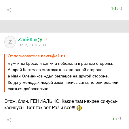
10
/
0
Z
лойКак
@
Z
16:12, 13.01.2011
От пользователя
news@e1.ru
мужчины бросили санки и побежали в разные стороны.
Андрей Коптелов стал ждать их на одной стороне,
а Иван Олейников ждал беглецов на другой стороне.
Когда у молодых людей закончились силы, то они решили
сдаться добровольно
Этож, блин, ГЕНИАЛЬНО! Какие там нахрен синусы-
касинусы! Вот так вот Раз и всё!!!
7
/
0