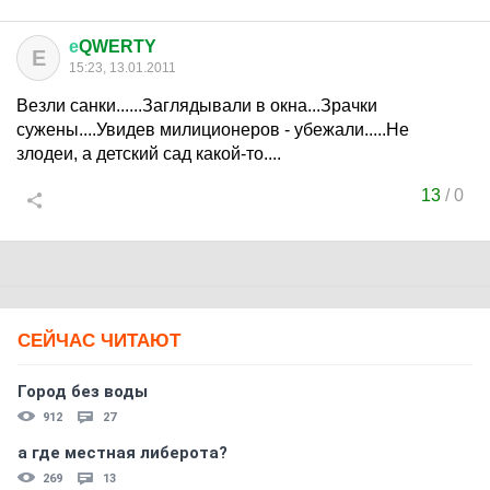
е
QWERTY
Е
15:23, 13.01.2011
Везли санки......Заглядывали в окна...Зрачки
сужены....Увидев милиционеров - убежали.....Не
злодеи, а детский сад какой-то....
13
/
0
СЕЙЧАС ЧИТАЮТ
Город без воды
912
27
а где местная либерота?
269
13