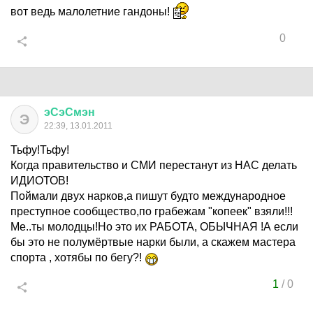
вот ведь малолетние гандоны!
0
эСэСмэн
Э
22:39, 13.01.2011
Тьфу!Тьфу!
Когда правительство и СМИ перестанут из НАС делать
ИДИОТОВ!
Поймали двух нарков,а пишут будто международное
преступное сообщество,по грабежам "копеек" взяли!!!
Ме..ты молодцы!Но это их РАБОТА, ОБЫЧНАЯ !А если
бы это не полумёртвые нарки были, а скажем мастера
спорта , хотябы по бегу?!
1
/
0