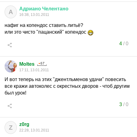
Адриано
Челентано
А
16:38, 13.01.2011
нафиг на копендос ставить литьё?
или это чисто "пацанский" копендос
4
/
0
Moltes
17:11, 13.01.2011
И вот теперь на этих "джентльменов удачи" повесить
все кражи автоколес с окрестных дворов - чтоб другим
был урок!
3
/
0
z0rg
Z
22:28, 13.01.2011