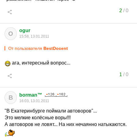
2
/
0
ogur
O
15:58, 13.01.2011
От пользователя
BestDocent
ага, интересный вопрос...
1
/
0
borman™
B
16:03, 13.01.2011
"В Екатеринбурге поймали автоворов"...
Это мелкие колёсные воры!!!
А автоворов не ловят... На них нечаянно натыкаются.