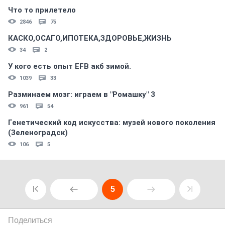
Что то прилетело
2846
75
КАСКО,ОСАГО,ИПОТЕКА,ЗДОРОВЬЕ,ЖИЗНЬ
34
2
У кого есть опыт EFB акб зимой.
1039
33
Разминаем мозг: играем в "Ромашку" 3
961
54
Генетический код искусства: музей нового поколения
(Зеленоградск)
106
5
5
Поделиться