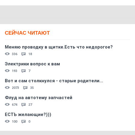
СЕЙЧАС ЧИТАЮТ
Меняю проводку в щитке.Есть что недорогое?
336
18
Электрики вопрос к вам
193
7
Вот и сам столкнулся - старые родители...
2073
35
Флуд на автотему запчастей
674
27
ЕСТЬ желающие?)))
100
0