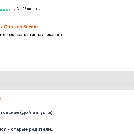
рина
0
x Otto von Stierlitz
от. ево светой кролек покорает
Т
товские (до 9 августа)
ся - старые родители...