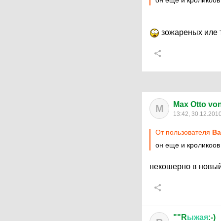
он еще и кроликоо
зожареных иле 
Max Otto von 
M
13:42, 30.12.201
От пользователя
Ва
он еще и кроликоов
некошерно в новый 
""R
ыжая
:-)