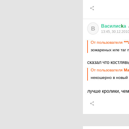
Василис
k
а
В
13:45, 30.12.201
От пользователя
**
зожареных иле таг 
сказал что костля
От пользователя
Ma
некошерно в новый г
лучше кролики, че