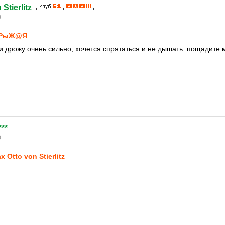
Stierlitz
0
РыЖ@Я
 и дрожу очень сильно, хочется спрятаться и не дышать. пощадите 
***
0
x Otto von Stierlitz