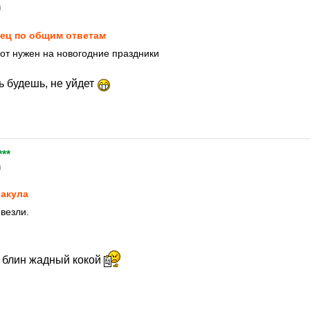
0
ец по общим ответам
лот нужен на новогодние праздники
ь будешь, не уйдет
***
0
акула
везли.
 блин жадный кокой