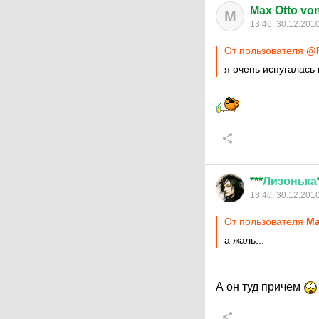
Max Otto von 
M
13:46, 30.12.201
От пользователя
@
я очень испугалась
***
Лизонька
13:46, 30.12.201
От пользователя
Ma
а жаль...
А он туд причем