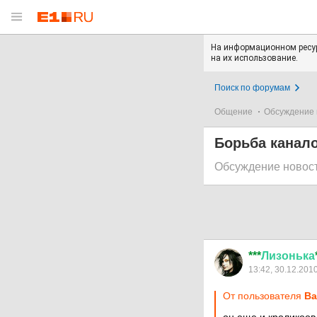
На информационном ресур
на их использование.
Поиск по форумам
Общение
Обсуждение 
Борьба канало
Обсуждение новос
***
Лизонька
13:42, 30.12.201
От пользователя
Ва