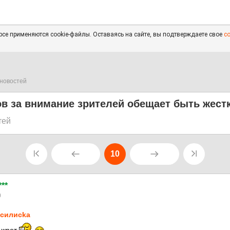
се применяются cookie-файлы. Оставаясь на сайте, вы подтверждаете свое
с
новостей
в за внимание зрителей обещает быть жест
тей
10
***
0
силисkа