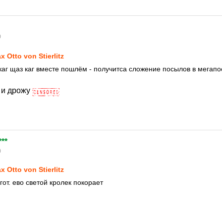
0
x Otto von Stierlitz
 каг щаз каг вместе пошлём - получитса сложение посылов в мегапо
ь и дрожу
***
0
x Otto von Stierlitz
от. ево светой кролек покорает