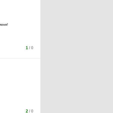
меня!
1
/
0
2
/
0