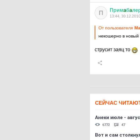
Прим
a
б
a
ле
П
13:44, 30.12.201
От пользователя
Ma
некошерно в новый г
струсит заяц то
СЕЙЧАС ЧИТАЮ
Анеки июле - авгус
6772
47
Вот и сам столкнул