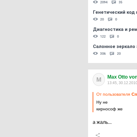
2094
35
Генетический код 
20
0
Диагностика и ре
122
0
Салонное зеркало 
306
20
Max Otto von 
M
13:45, 30.12.201
От пользователя
Сп
Ну не
кирнософ же
а жаль...