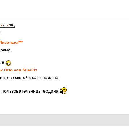
0
*Лизонька***
прямо
вые
x Otto von Stierlitz
от. ево светой кролек покорает
м пользовательницы еодина