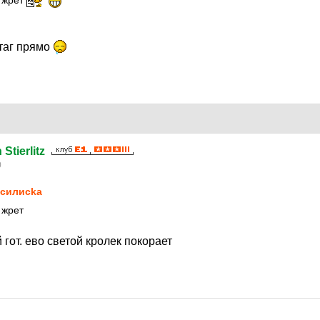
в жрет
таг прямо
Stierlitz
0
силисkа
 жрет
гот. ево светой кролек покорает