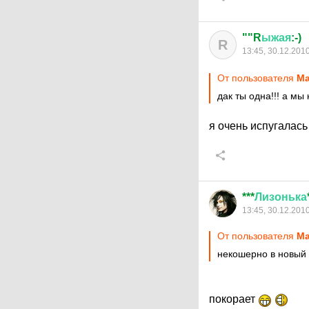
""R
ыжая
:-)
R
13:45, 30.12.201
От пользователя
Ma
дак ты одна!!! а мы
я очень испугалас
***
Лизонька
13:45, 30.12.201
От пользователя
Ma
некошерно в новый г
покорает