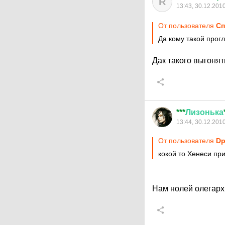
R
13:43, 30.12.201
От пользователя
Сп
Да кому такой прог
Дак такого выгонят
***
Лизонька
13:44, 30.12.201
От пользователя
Dр
кокой то Хенеси при
Нам нолей олегарх