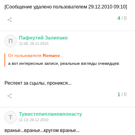
[Сообщение удалено пользователем 29.12.2010 09:10]
4
/
0
Пафнутий
Залипако
П
11:08, 28.12.2010
От пользователя
Romano
а вот интересные записи, реальные взгляды очевидцев:
Респект за сцылы, проникся...
1
/
0
Тувистопипланежпонасту
Т
11:13, 28.12.2010
вранье...вранье...кругом вранье...