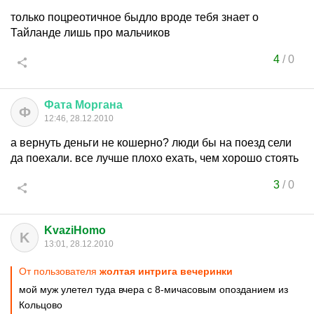
только поцреотичное быдло вроде тебя знает о
Тайланде лишь про мальчиков
4
/
0
Фата
Моргана
Ф
12:46, 28.12.2010
а вернуть деньги не кошерно? люди бы на поезд сели
да поехали. все лучше плохо ехать, чем хорошо стоять
3
/
0
KvaziHomo
K
13:01, 28.12.2010
От пользователя
жолтая интрига вечеринки
мой муж улетел туда вчера с 8-мичасовым опозданием из
Кольцово