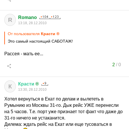
Romano
R
13:18, 28.12.2010
От пользователя
Красти ®
Это самый настоящий САБОТАЖ!
Рассея - мать ее...
2
/
0
Красти
®
К
13:30, 28.12.2010
Хотел вернуться в Екат по делам и вылететь в
Румынию из Москвы 31-го. Дык рейс УЖЕ перенесли
на 5 часов. Т.е. порт уже признает тот факт что даже до
31-го ничего не устаканится.
Дилема: ждать рейс на Екат или еще тусоваться в