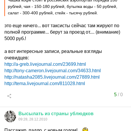
Чашка кофе стоит в российских аэропортах порядка 200
рублей, чая - 150-180 рублей, бутылка воды - 50 рублей,
салат - 300-400 рублей, стейк - тысячу рублей.
это еще ничего... вот таксисты сейчас там жируют по
полной программе... берут за проезд от.... (внимание)
5000 руб.!
а вот интересные записи, реальные взгляды
очевидцев:
http://a-greb.livejournal.com/23699.html
http://tony-cameron.livejournal.com/34633.html
http://natasha2085.livejournal.com/27889.html
http://tema.livejournal.com/811028.html
5
/
0
Высылать
из
страны
ублюдков
09:28, 28.12.2010
Пассажир, падло, с новым годом!