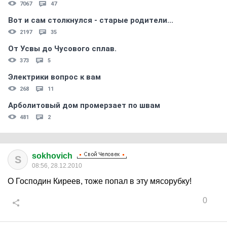
7067
47
Вот и сам столкнулся - старые родители...
2197
35
От Усвы до Чусового сплав.
373
5
Электрики вопрос к вам
268
11
Арболитовый дом промерзает по швам
481
2
sokhovich
S
08:56, 28.12.2010
О Господин Киреев, тоже попал в эту мясорубку!
0