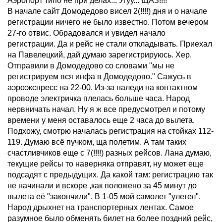
Аэропорт типо не при делах... Угуу... ЩАЗ!!!!
В начале сайт Домодедово висел 2(!!!!) дня и о начале
регистрации ничего не было известно. Потом вечером
27-го отвис. Обрадовался и увидел начало
регистрации. Да и рейс не стали откладывать. Приехал
на Павелецкий, дай думаю зарегистрируюсь. Хер.
Отправили в Домодедово со словами "мы не
регистрируем вся инфа в Домодедово." Сажусь в
аэроэкспресс на 22-00. Из-за наледи на контактном
проводе электричка плелась больше часа. Народ
нервничать начал. Ну я ж все предусмотрел и потому
времени у меня оставалось еще 2 часа до вылета.
Подхожу, смотрю началась регистрация на стойках 112-
119. Думаю всё пучком, ща полетим. А там таких
счастливчиков еще с 7(!!!!) разных рейсов. Лана думаю,
текущие рейсы то наверняка отправят, ну может еще
подсадят с предыдущих. Да какой там: регистрацию так
не начинали и вскоре ,как положено за 45 минут до
вылета её "закончили". В 1-05 мой самолет "улетел".
Народ дрыхнет на транспортерных лентах. Самое
разумное было обменять билет на более поздний рейс,