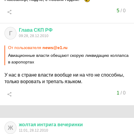
5
/
0
Глава
СКП
РФ
Г
09:28, 28.12.2010
От пользователя
news@e1.ru
Авиационные власти обещают скорую ликвидацию коллапса
в аэропортах
У нас в стране власти вообще ни на что не способны,
только воровать и трепать языком.
1
/
0
жолтая
интрига
вечеринки
Ж
11:01, 28.12.2010