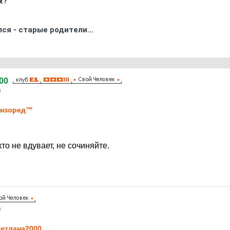
х?
ся - старые родители...
00
0
ензоред™
то не вдувает, не сочиняйте.
0
етлaна2000