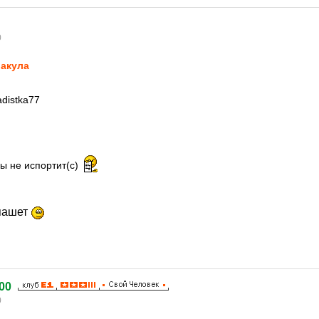
0
акула
distkа77
ы не испортит(с)
спашет
00
0