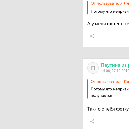
От пользователя
Ля
Потому что непризн
А у меня фотег в те
Паутина
из
П
14:06, 27.12.201
От пользователя
Ля
Потому что непризн
получается
Так-то с тебя фотк