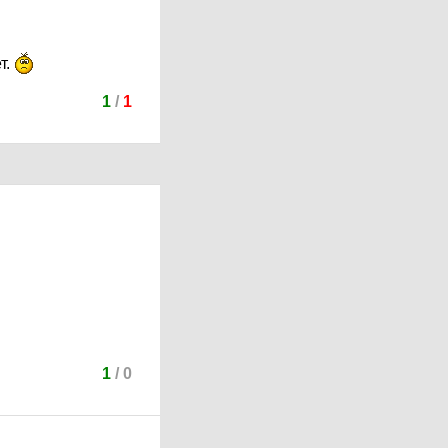
т.
1
/
1
1
/
0