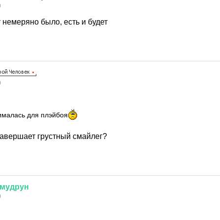
0
т немеряно было, есть и будет
0
нималась для плэйбоя
завершает грустный смайлег?
мудрун
0