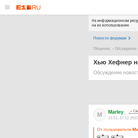
На информационном ресур
на их использование.
Поиск по форумам
Общение
Обсуждение 
Хью Хефнер на
Обсуждение новос
Marley_
M
13:51, 27.12.201
От пользователя
Ма