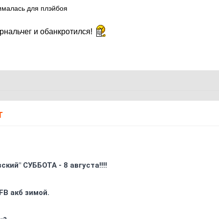
нималась для плэйбоя
рнальчег и обанкротился!
Т
кий" СУББОТА - 8 августа!!!!
FB акб зимой.