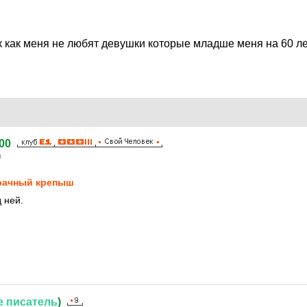
к как меня не любят девушки которые младше меня на 60 ле
00
0
ачный крепыш
 ней.
е
писатель
)