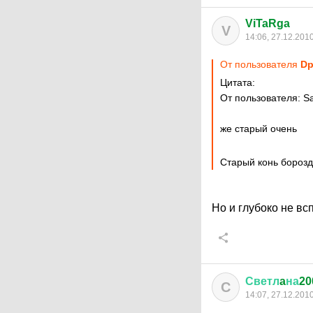
ViTaRga
V
14:06, 27.12.201
От пользователя
Dр
Цитата:
От пользователя: Sa
же старый очень
Старый конь борозд
Но и глубоко не в
Светл
a
на
20
С
14:07, 27.12.201