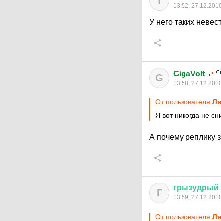
T
13:52, 27.12.201
У него таких невес
GigaVolt
G
13:58, 27.12.201
От пользователя
Ля
Я вот никогда не с
А почему реплику 
грызудрый
Г
13:59, 27.12.201
От пользователя
Ля