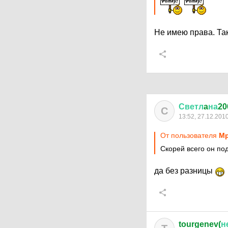
Не имею права. Та
Светл
a
на
20
С
13:52, 27.12.201
От пользователя
Мр
Скорей всего он под
да без разницы
tourgenev(
н