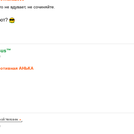
то не вдувает, не сочиняйте.
ают?
esus™
0
отивная АНЬКА
0