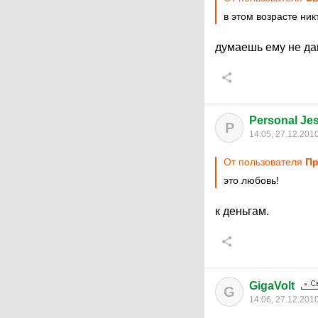
в этом возрасте ник
думаешь ему не д
Personal J
P
14:05, 27.12.201
От пользователя
Пр
это любовь!
к деньгам.
GigaVolt
G
14:06, 27.12.201