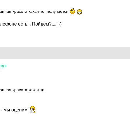
анная красота какая-то, получается
лефоне есть... Пойдём?.... ;-)
рук
0
анная красота какая-то,
у - мы оценим