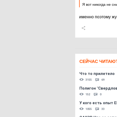
Я вот никогда не с
именно поэтому жу
СЕЙЧАС ЧИТАЮ
Что то прилетело
3155
69
Полигон "Свердловс
152
0
У кого есть опыт E
1055
33