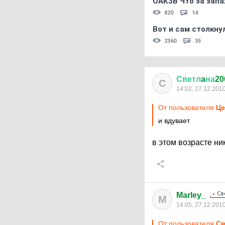
ОАКЗВ Что за запа
820
14
Вот и сам столкнул
2360
35
Светл
a
на
20
С
14:02, 27.12.201
От пользователя
Ц
и вдувает
в этом возрасте ник
Marley_
M
14:05, 27.12.201
От пользователя
Св