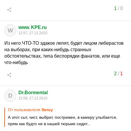
1
/
0
www. KPE.ru
W
12:57, 27.12.2010
Из него ЧТО-ТО эдакое лепят, будет лицом либерастов
на выборах, при каких-нибудь странных
обстоятельствах, типа беспорядки фанатов, или еще
что-нибудь
2
/
1
Dr.Bormental
D
12:59, 27.12.2010
От пользователя
Seruy
А этот сыт, чист, выбрит, пострижен, в камеру улыбается,
прям как будто не в нашей тюрьме сидит...