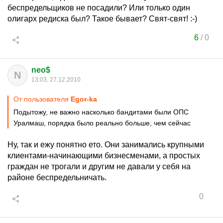
беспредельщиков не посадили? Или только один
олигарх редиска был? Такое бывает? Свят-свят! :-)
6
/
0
neo$
N
13:03, 27.12.2010
От пользователя
Egor-ka
Подытожу, не важно насколько бандитами были ОПС
Уралмаш, порядка было реально больше, чем сейчас
Ну, так и ежу понятно ето. Они занимались крупными
клиентами-начинающими бизнесменами, а простых
граждан не трогали и другим не давали у себя на
районе беспредельничать.
0