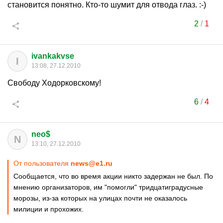
становится понятно. Кто-то шумит для отвода глаз. :-)
2
/
1
ivankakvse
I
13:08, 27.12.2010
Свободу Ходорковскому!
6
/
4
neo$
N
13:10, 27.12.2010
От пользователя
news@e1.ru
Сообщается, что во время акции никто задержан не был. По
мнению организаторов, им "помогли" тридцатиградусные
морозы, из-за которых на улицах почти не оказалось
милиции и прохожих.