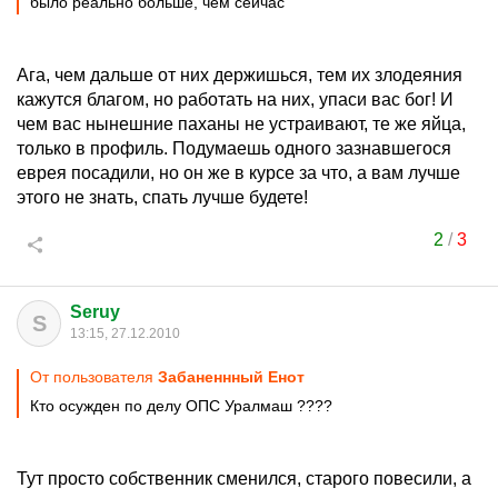
было реально больше, чем сейчас
Ага, чем дальше от них держишься, тем их злодеяния
кажутся благом, но работать на них, упаси вас бог! И
чем вас нынешние паханы не устраивают, те же яйца,
только в профиль. Подумаешь одного зазнавшегося
еврея посадили, но он же в курсе за что, а вам лучше
этого не знать, спать лучше будете!
2
/
3
Seruy
S
13:15, 27.12.2010
От пользователя
Забаненнный Енот
Кто осужден по делу ОПС Уралмаш ????
Тут просто собственник сменился, старого повесили, а