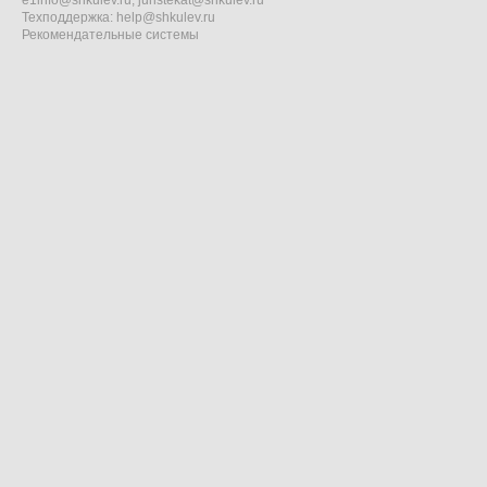
e1info@shkulev.ru
,
juristekat@shkulev.ru
Техподдержка:
help@shkulev.ru
Рекомендательные системы