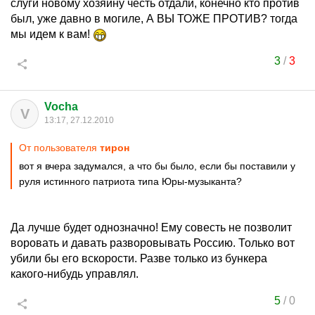
слуги новому хозяину честь отдали, конечно кто против
был, уже давно в могиле, А ВЫ ТОЖЕ ПРОТИВ? тогда
мы идем к вам!
3
/
3
Vocha
V
13:17, 27.12.2010
От пользователя
тирон
вот я вчера задумался, а что бы было, если бы поставили у
руля истинного патриота типа Юры-музыканта?
Да лучше будет однозначно! Ему совесть не позволит
воровать и давать разворовывать Россию. Только вот
убили бы его вскорости. Разве только из бункера
какого-нибудь управлял.
5
/
0