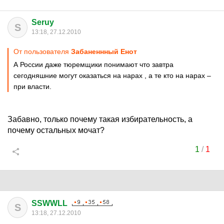
Seruy
S
13:18, 27.12.2010
От пользователя
Забаненнный Енот
А России даже тюремщики понимают что завтра
сегодняшние могут оказаться на нарах , а те кто на нарах –
при власти.
Забавно, только почему такая избирательность, а
почему остальных мочат?
1
/
1
SSWWLL
S
13:18, 27.12.2010