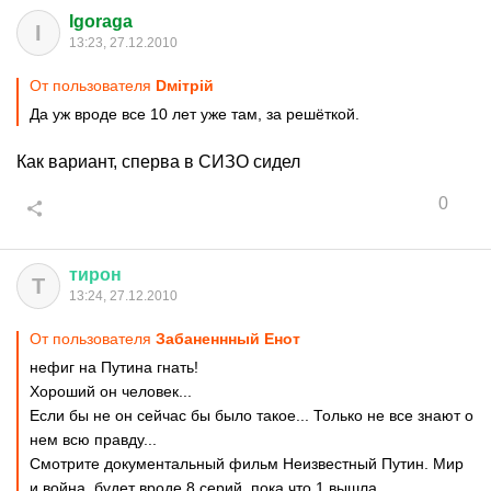
Igoraga
I
13:23, 27.12.2010
От пользователя
Dмiтрiй
Да уж вроде все 10 лет уже там, за решёткой.
Как вариант, сперва в СИЗО сидел
0
тирон
Т
13:24, 27.12.2010
От пользователя
Забаненнный Енот
нефиг на Путина гнать!
Хороший он человек...
Если бы не он сейчас бы было такое... Только не все знают о
нем всю правду...
Смотрите документальный фильм Неизвестный Путин. Мир
и война, будет вроде 8 серий, пока что 1 вышла