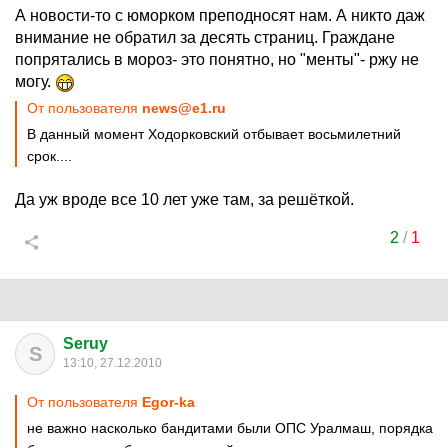
А новости-то с юморком преподносят нам. А никто даж
внимание не обратил за десять страниц. Граждане
попрятались в мороз- это понятно, но "менты"- ржу не
могу.
От пользователя
news@e1.ru
В данный момент Ходорковский отбывает восьмилетний
срок....
Да уж вроде все 10 лет уже там, за решёткой.
2
/
1
Seruy
S
13:10, 27.12.2010
От пользователя
Egor-ka
не важно насколько бандитами были ОПС Уралмаш, порядка