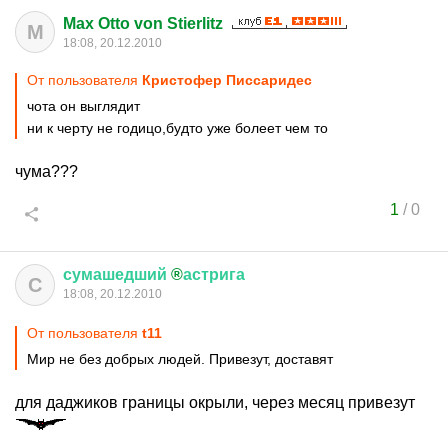
Max Otto von Stierlitz
M
18:08, 20.12.2010
От пользователя
Кристофер Писсаридес
чота он выглядит
ни к черту не годицо,будто уже болеет чем то
чума???
1
/
0
сумашедший
®
астрига
С
18:08, 20.12.2010
От пользователя
t11
Мир не без добрых людей. Привезут, доставят
для даджиков границы окрыли, через месяц привезут