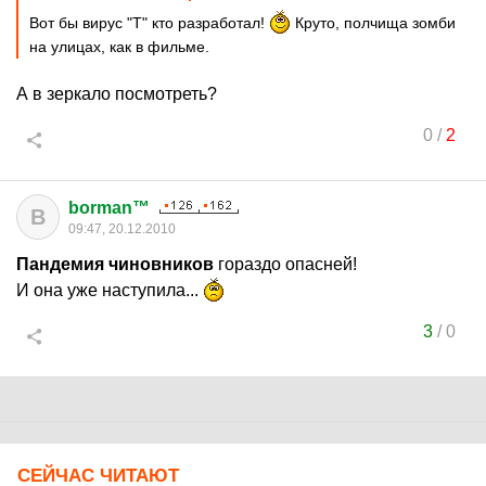
Вот бы вирус "Т" кто разработал!
Круто, полчища зомби
на улицах, как в фильме.
А в зеркало посмотреть?
0
/
2
borman™
B
09:47, 20.12.2010
Пандемия чиновников
гораздо опасней!
И она уже наступила...
3
/
0
СЕЙЧАС ЧИТАЮТ