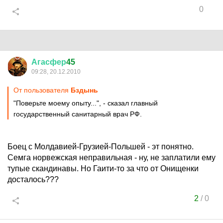
0
Агасфер
45
09:28, 20.12.2010
От пользователя
Бздынь
"Поверьте моему опыту...", - сказал главный
государственный санитарный врач РФ.
Боец с Молдавией-Грузией-Польшей - эт понятно.
Семга норвежская неправильная - ну, не заплатили ему
тупые скандинавы. Но Гаити-то за что от Онищенки
досталось???
2
/
0