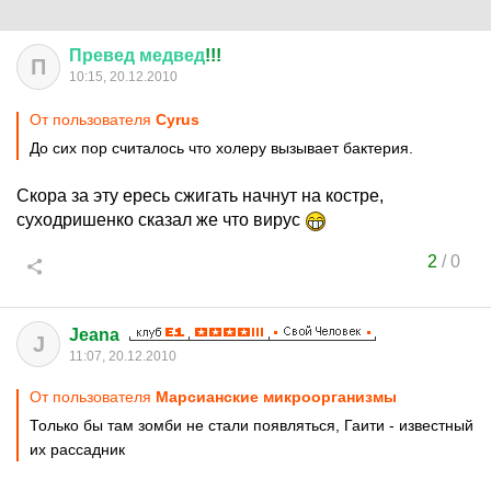
Превед
медвед
!!!
П
10:15, 20.12.2010
От пользователя
Cyrus
До сих пор считалось что холеру вызывает бактерия.
Скора за эту ересь сжигать начнут на костре,
суходришенко сказал же что вирус
2
/
0
Jeana
J
11:07, 20.12.2010
От пользователя
Марсианские микроорганизмы
Только бы там зомби не стали появляться, Гаити - известный
их рассадник