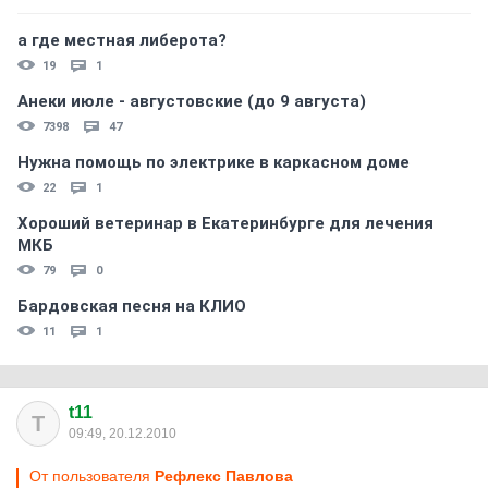
а где местная либерота?
19
1
Анеки июле - августовские (до 9 августа)
7398
47
Нужна помощь по электрике в каркасном доме
22
1
Хороший ветеринар в Екатеринбурге для лечения
МКБ
79
0
Бардовская песня на КЛИО
11
1
t11
T
09:49, 20.12.2010
От пользователя
Рефлекс Павлова