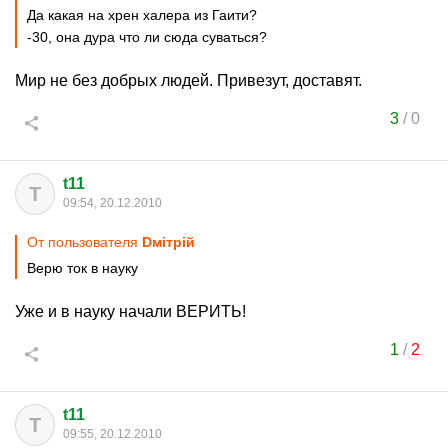
Да какая на хрен халера из Гаити?
-30, она дура что ли сюда суваться?
Мир не без добрых людей. Привезут, доставят.
3
/
0
t11
T
09:54, 20.12.2010
От пользователя
Dмiтрiй
Верю ток в науку
Уже и в науку начали ВЕРИТЬ!
1
/
2
t11
T
09:55, 20.12.2010