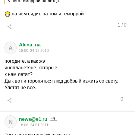
у него геморрой на летцэ
на чем сидит, на том и геморрой
1
/
0
Alena_na
A
18:00, 24.12.2010
погодите, а как жэ
инопланетяне, которые
к нам летят?
Дык вот и торопяться люд добрый изжить со свету.
Улетят не все...
0
news@e1.ru
N
18:08, 24.01.2011
Тема автоматически закрыта.