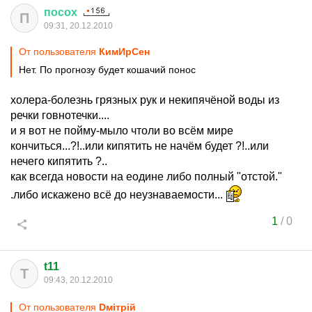
посох
П
09:31, 20.12.2010
От пользователя
КимИрСен
Нет. По прогнозу будет кошачий понос
холера-болезнь грязных рук и некипячёной воды из
речки говнотечки....
и я вот не пойму-мыло чтоли во всём мире
кончиться...?!..или кипятить не начём будет ?!..или
нечего кипятить ?..
как всегда новости на еодине либо полный "отстой."
.либо искажено всё до неузнаваемости...
1
/
0
t11
T
09:43, 20.12.2010
От пользователя
Dмiтрiй