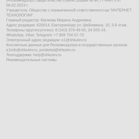
(Роскомнадзор) Свидетельство о регистрации № ФС77-84675 от
06.02.2023 г.
Учредитель: Общество с ограниченной ответственностью "ИНТЕРНЕТ
ТЕХНОЛОГИИ"
Главный редактор: Малкова Марина Андреевна
Адрес редакции: 620014, Екатеринбург, ул. Шейнкмана, 10, 3-й этаж,
Телефоны (круглосуточно): 8 (343) 379-49-95, 34-555-34,
WhatsApp, Viber, Telegram: +7 909 704-57-70
Электронный адрес редакции:
e1@shkulev.ru
Контактные данные для Роскомнадзора и государственных органов:
e1info@shkulev.ru
,
juristekat@shkulev.ru
Техподдержка:
help@shkulev.ru
Рекомендательные системы