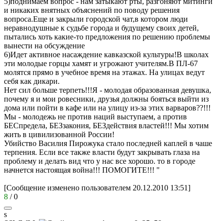
5)поднимаем вопрос - нам затыкают рты, разгоняют митинги
и никаких внятных объяснений по поводу решения
вопроса.Еще и закрыли городской чат,в котором люди
неравнодушные к судьбе города и будущему своих детей,
пытались хоть какие-то предложения по решению проблемы
вынести на обсуждение
6)Идет активное насаждение кавказской культуры!В школах
эти молодые горцы хамят и угрожают учителям.В ПЛ-67
молятся прямо в учебное время на этажах. На улицах ведут
себя как дикари.
Нет сил больше терпеть!!!Я - молодая образованная девушка,
почему я и мои ровесники, друзья должны бояться выйти из
дома или пойти в кафе или на улицу из-за этих варваров??!!!
Мы - молодежь не против наций выступаем, а против
БЕСпредела, БЕЗзакония, БЕЗдействия властей!!! Мы хотим
жить в цивилизованной России!
Убийство Василия Пирожука стало последней каплей в чаше
терпения. Если все также власти будут закрывать глаза на
проблему и делать вид что у нас все хорошо. то в городе
начнется настоящая война!!! ПОМОГИТЕ!!! "
[Сообщение изменено пользователем 20.12.2010 13:51]
8
/
0
s