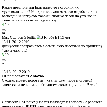
Какие предприятия Екатеринбурга строили их
«руководители»? Конкретно: сколько часов отработали на
возведении корпусов фабрик, сколько часов на установке
станков, сколько на наладке и т.д.
4
/
0
m
Max Otto von Stierlitz
13:11, 20.12.2010
дискуссия превратилась в обмен любезностями по принципу
"сам дурак"
:-D
3
/
0
u
==========================
13:13, 20.12.2010
От пользователя
AntoxaNT
Сколько можно воровать....хватит уже , пора и страной
заняться , а не только набиванием своих карманов!!!!
:cool:
Согласен! Вот почему не так подходят к вопросу - с рабочего
получающего 10 000 получаем налоги 2 500. Давайте