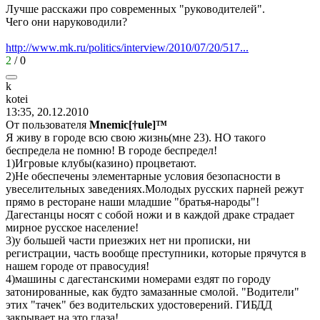
Лучше расскажи про современных "руководителей".
Чего они наруководили?
http://www.mk.ru/politics/interview/2010/07/20/517...
2
/
0
k
kotei
13:35, 20.12.2010
От пользователя
Mnemic[†ule]™
Я живу в городе всю свою жизнь(мне 23). НО такого
беспредела не помню! В городе беспредел!
1)Игровые клубы(казино) процветают.
2)Не обеспечены элементарные условия безопасности в
увеселительных заведениях.Молодых русских парней режут
прямо в ресторане наши младшие "братья-народы"!
Дагестанцы носят с собой ножи и в каждой драке страдает
мирное русское население!
3)у большей части приезжих нет ни прописки, ни
регистрации, часть вообще преступники, которые прячутся в
нашем городе от правосудия!
4)машины с дагестанскими номерами ездят по городу
затонированные, как будто замазанные смолой. "Водители"
этих "тачек" без водительских удостоверений. ГИБДД
закрывает на это глаза!