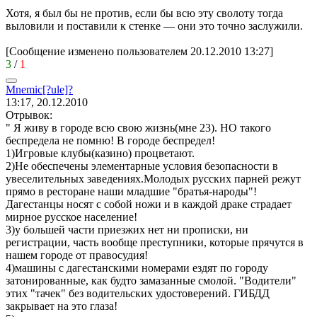
Хотя, я был бы не против, если бы всю эту сволоту тогда
выловили и поставили к стенке — они это точно заслужили.
[Сообщение изменено пользователем 20.12.2010 13:27]
3
/
1
Mnemic[?ule]?
13:17, 20.12.2010
Отрывок:
" Я живу в городе всю свою жизнь(мне 23). НО такого
беспредела не помню! В городе беспредел!
1)Игровые клубы(казино) процветают.
2)Не обеспечены элементарные условия безопасности в
увеселительных заведениях.Молодых русских парней режут
прямо в ресторане наши младшие "братья-народы"!
Дагестанцы носят с собой ножи и в каждой драке страдает
мирное русское население!
3)у большей части приезжих нет ни прописки, ни
регистрации, часть вообще преступники, которые прячутся в
нашем городе от правосудия!
4)машины с дагестанскими номерами ездят по городу
затонированные, как будто замазанные смолой. "Водители"
этих "тачек" без водительских удостоверений. ГИБДД
закрывает на это глаза!