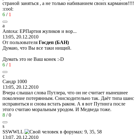
страной заняться , а не только набиванием своих карманов!!!!
:cool:
6
/
1
a
Antoxa:
ЕРПартия
жуликов
и
вор
...
13:05, 20.12.2010
От пользователя
Госдеп (БАН)
Думаю, что Вы все таки нищий.
Думать это не Ваш конек
:-D
6
/
1
с
Сандр
1000
13:05, 20.12.2010
Вчера слышал слова Путлера, что он не считает нынешнее
поколение потерянным. Снисходительно так. Даёт типа шанс
исправиться и снова встать раком. А я вот Путинга после
этого считаю моральным уродом. И Медведа тоже.
8
/
0
s
SSWWLL
13:07, 20.12.2010