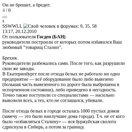
Он не брешит, а бредит.
4
/
0
s
SSWWLL
13:17, 20.12.2010
От пользователя
Госдеп (БАН)
руководители построили от которых потом избавился Ваш
любимый "товарищ Сталин".
Брехня.
Руководители разбежались сами. После того, как разрушили
свои же заводы.
В Екатеринбурге после отхода белых не работало ни одно
предприятие — всё оборудование было либо вывезено
(большая часть вывезенного по дороге была выброшена в
испорченном состоянии), либо приведено в негодность.
Точно также поступили со специалистами — насильно
вывозили всех, а тех, кто не соглашался, убивали.
После отхода белых в городе осталась 1000 пустых домов
(замечу — это были наилучшие дома города). Т.ч. не от кого
было «избавляться Сталину» — вся буржуйская сволота
сдриснула в Сибирь, а потом за границу.