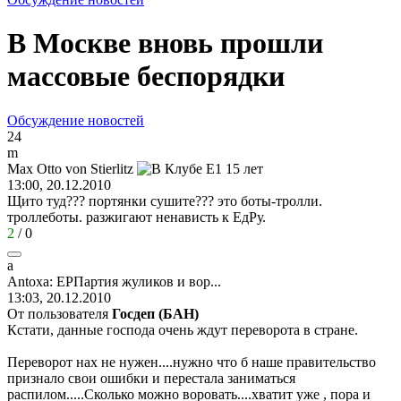
В Москве вновь прошли
массовые беспорядки
Обсуждение новостей
24
m
Max Otto von Stierlitz
13:00, 20.12.2010
Щито туд??? портянки сушите??? это боты-тролли.
троллеботы. разжигают ненависть к ЕдРу.
2
/
0
a
Antoxa:
ЕРПартия
жуликов
и
вор
...
13:03, 20.12.2010
От пользователя
Госдеп (БАН)
Кстати, данные господа очень ждут переворота в стране.
Переворот нах не нужен....нужно что б наше правительство
признало свои ошибки и перестала заниматься
распилом.....Сколько можно воровать....хватит уже , пора и