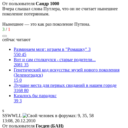
От пользователя
Сандр 1000
Вчера слышал слова Путлера, что он не считает нынешнее
поколение потерянным.
Нынешнее — это как раз поколение Путина.
3
/
1
сейчас читают
Разминаем мозг: играем в "Ромашку" 3
550
45
Вот и сам столкнулся - старые родители...
2081
35
Генетический код искусства: музей нового поколения
(Зеленоградск)
15
0
Лучшие места для первых свиданий в нашем городе
3168
80
Казалось бы парадокс
39
3
s
SSWWLL
13:08, 20.12.2010
От пользователя
Госдеп (БАН)