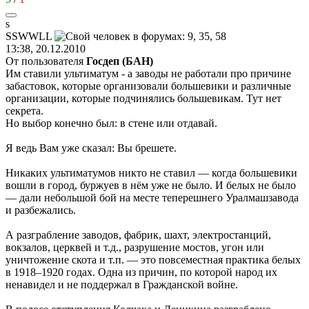
s
SSWWLL
13:38, 20.12.2010
От пользователя
Госдеп (БАН)
Им ставили ультиматум - а заводы не работали про причине
забастовок, которые организовали большевики и различные
организации, которые подчинялись большевикам. Тут нет
секрета.
Но выбор конечно был: в стене или отдавай.
Я ведь Вам уже сказал: Вы брешете.
Никаких ультиматумов никто не ставил — когда большевики
вошли в город, буржуев в нём уже не было. И белых не было
— дали небольшой бой на месте теперешнего Уралмашзавода
и разбежались.
А разграбление заводов, фабрик, шахт, электростанций,
вокзалов, церквей и т.д., разрушение мостов, угон или
уничтожение скота и т.п. — это повсеместная практика белых
в 1918–1920 годах. Одна из причин, по которой народ их
ненавидел и не поддержал в Гражданской войне.