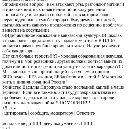
5)поднимаем вопрос - нам затыкают рты, разгоняют митинги
и никаких внятных объяснений по поводу решения
вопроса.Еще и закрыли городской чат,в котором люди
неравнодушные к судьбе города и будущему своих детей,
пытались хоть какие-то предложения по решению проблемы
вынести на обсуждение
6)Идет активное насаждение кавказской культуры!В школах
эти молодые горцы хамят и угрожают учителям.В ПЛ-67
молятся прямо в учебное время на этажах. На улицах ведут
себя как дикари.
Нет сил больше терпеть!!!Я - молодая образованная девушка,
почему я и мои ровесники, друзья должны бояться выйти из
дома или пойти в кафе или на улицу из-за этих варваров??!!!
Мы - молодежь не против наций выступаем, а против
БЕСпредела, БЕЗзакония, БЕЗдействия властей!!! Мы хотим
жить в цивилизованной России!
Убийство Василия Пирожука стало последней каплей в чаше
терпения. Если все также власти будут закрывать глаза на
проблему и делать вид что у нас все хорошо. то в городе
начнется настоящая война!!! ПОМОГИТЕ!!!
+5 | + -
| цитировать | сообщить модератору | Ответить
молодые люди!!!!!!!! девушка умнее вас!!!!!!!!
5
/
1