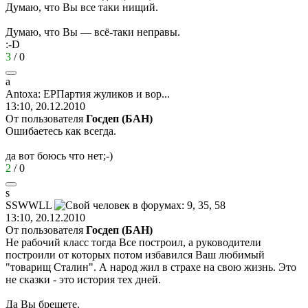
Думаю, что Вы все таки нищий.
Думаю, что Вы — всё-таки неправы.
:-D
3
/
0
a
Antoxa:
ЕРПартия
жуликов
и
вор
...
13:10, 20.12.2010
От пользователя
Госдеп (БАН)
Ошибаетесь как всегда.
да вот боюсь что нет;-)
2
/
0
s
SSWWLL
13:10, 20.12.2010
От пользователя
Госдеп (БАН)
Не рабочий класс тогда Все построил, а руководители
построили от которых потом избавился Ваш любимый
"товарищ Сталин". А народ жил в страхе на свою жизнь. Это
не сказки - это история тех дней.
Да Вы брешете.