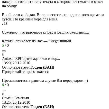
наверное готовит стену текста в котором нет смысла в ответ
на обиду.
Вообще-то я обедал. Вполне естественно для такого времени
суток. По крайней мере для меня.
:-D
Сожалею, что разочаровал Вас в Ваших ожиданиях.
Кстати, психолог из Вас — никудышный.
5
/
0
a
Antoxa:
ЕРПартия
жуликов
и
вор
...
13:20, 20.12.2010
От пользователя
Госдеп (БАН)
Продолжайте пресмыкаться
Пресмыкаетесь в данном случае Вы перед едром
;-)
6
/
0
c
Ce
мён
Семёныч
13:25, 20.12.2010
От пользователя
Госдеп (БАН)