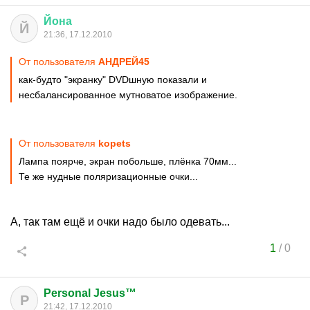
Йона
Й
21:36, 17.12.2010
От пользователя
АНДРЕЙ45
как-будто "экранку" DVDшную показали и
несбалансированное мутноватое изображение.
От пользователя
kopets
Лампа поярче, экран побольше, плёнка 70мм...
Те же нудные поляризационные очки...
А, так там ещё и очки надо было одевать...
1
/
0
Personal Jesus™
P
21:42, 17.12.2010