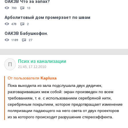
ОАКЗВ Что за запах?
700
13
Арболитовый дом промерзает по швам
478
2
ОАКЗВ Бабушкофон.
1189
27
Псих
из
канализации
П
21:45, 17.12.2010
От пользователя
Kapluxa
Пока выходила из зала подслушала двух дядичек,
разговаривавших меж собой: экран произведен по всем
требованиям, т. е. с использованием серебряной нити,
серебряным покрытием, которое предотвращает изменение
поляризации падающего на него света от двух проекторов
из за которого происходит разрушение стереоэффекта.