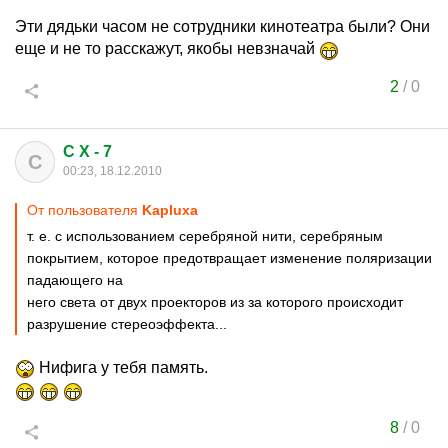
Эти дядьки часом не сотрудники кинотеатра были? Они
еще и не то расскажут, якобы невзначай
2
/
0
C X - 7
C
00:23, 18.12.2010
От пользователя
Kapluxa
т. е. с использованием серебряной нити, серебряным
покрытием, которое предотвращает изменение поляризации
падающего на
него света от двух проекторов из за которого происходит
разрушение стереоэффекта...
Нифига у тебя память.
8
/
0