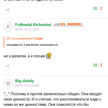
20
/
2
Fullmetal Alchemist
F
08:53, 15.12.2010
От пользователя
Cмак
ненависть к религии начинается
не к религии, а к попам
29
/
2
Big daddy
B
08:55, 15.12.2010
^_^ Поэтому я против религиозных общин. Они вводят
свои ценности. И я считаю, что расплачиваться надо с
ними их-же ценностями. Они помолятся что-бы