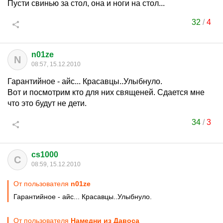
Пусти свинью за стол, она и ноги на стол...
32
/
4
n01ze
N
08:57, 15.12.2010
Гарантийное - айс... Красавцы..Улыбнуло.
Вот и посмотрим кто для них священей. Сдается мне
что это будут не дети.
34
/
3
cs1000
C
08:59, 15.12.2010
От пользователя
n01ze
Гарантийное - айс... Красавцы..Улыбнуло.
От пользователя
Намедни из Давоса