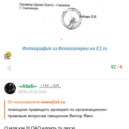
Фотография из Фотогалереи на E1.ru
92
/
4
-=Alia$=-
08:50, 15.12.2010
От пользователя
news@e1.ru
помощник правящего архиерея по организационно-
правовым вопросам священник Виктор Явич.
О мля как !!! ОАО едрить ту люсю