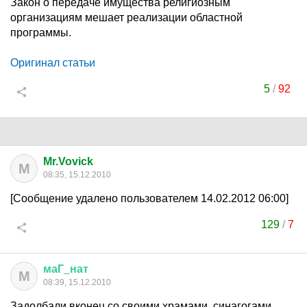
Закон о передаче имущества религиозным
организациям мешает реализации областной
программы.
Оригинал статьи
5
/
92
Mr.Vovick
M
08:35, 15.12.2010
[Сообщение удалено пользователем 14.02.2012 06:00]
129
/
7
маГ
_
нат
М
08:39, 15.12.2010
Задолбали вконец со своими храмами, синагогами,