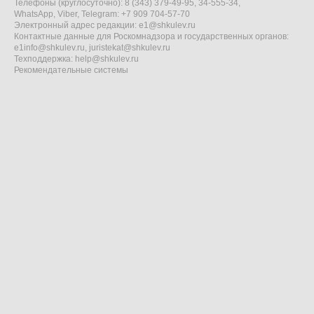
Телефоны (круглосуточно): 8 (343) 379-49-95, 34-555-34,
WhatsApp, Viber, Telegram: +7 909 704-57-70
Электронный адрес редакции:
e1@shkulev.ru
Контактные данные для Роскомнадзора и государственных органов:
e1info@shkulev.ru
,
juristekat@shkulev.ru
Техподдержка:
help@shkulev.ru
Рекомендательные системы