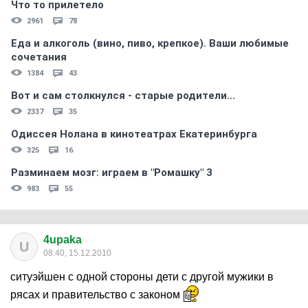
Что то прилетело
2961
78
Еда и алкоголь (вино, пиво, крепкое). Ваши любимые
сочетания
1384
43
Вот и сам столкнулся - старые родители...
2337
35
Одиссея Нолана в кинотеатрах Екатеринбурга
325
16
Разминаем мозг: играем в "Ромашку" 3
983
55
4upaka
U
08:40, 15.12.2010
ситуэйшен с одной стороны дети с другой мужики в
рясах и правительство с законом