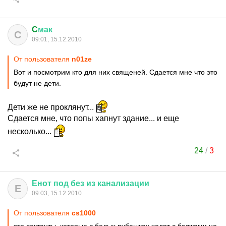
C
мак
C
09:01, 15.12.2010
От пользователя
n01ze
Вот и посмотрим кто для них священей. Сдается мне что это
будут не дети.
Дети же не проклянут...
Сдается мне, что попы хапнут здание... и еще
несколько...
24
/
3
Енот
под
без
из
канализации
Е
09:03, 15.12.2010
От пользователя
cs1000
это сектанты, которые в белых рубашках ходят с бэджами,не