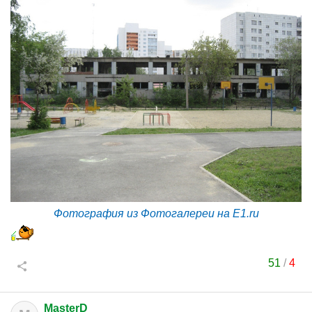
Фотография из Фотогалереи на E1.ru
51
/
4
MasterD