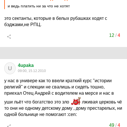
и ведь платить ни за что не хотят
это сектанты, которые в белых рубашках ходят с
бэджами,не РПЦ.
12
/
4
4upaka
U
09:00, 15.12.2010
у нас в универе как то ввели краткий курс "истории
религий" и слекции не свалишь и сидеть тошно,
приехал Отец Андрей с водителем на мерсе и нас в
уши льёт что богатство это зло
лживая церковь чё
то они не одному детскому дому , дому престарелых, ни
одной больнице не помогают :cen:
49
/
4