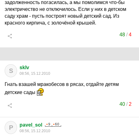
задолженность погасилась, а мы помолимся что-бы
электричество не отключилось. Если у них в детском
саду храм - пусть построят новый детский сад. Из
красного кирпича, с золочёной крышей.
48
/
4
sklv
S
08:56, 15.12.2010
Гнать взашей мракобесов в рясах, отдайте детям
детские сады
40
/
2
pavel_sol
P
08:56, 15.12.2010