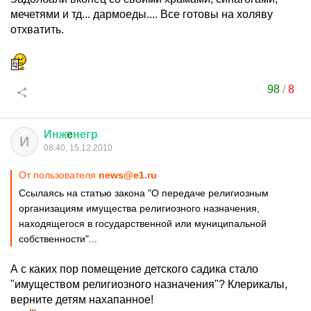
мечетями и тд... дармоеды.... Все готовы на холяву
отхватить.
98
/
8
Инж
e
негр
И
08:40, 15.12.2010
От пользователя
news@e1.ru
Ссылаясь на статью закона "О передаче религиозным
организациям имущества религиозного назначения,
находящегося в государственной или муниципальной
собственности"...
А с каких пор помещение детского садика стало
"имуществом религиозного назначения"? Клерикалы,
верните детям нахапанное!