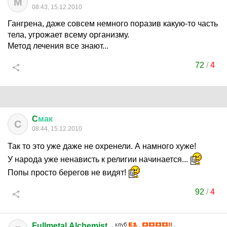
M
08:43, 15.12.2010
Гангрена, даже совсем немного поразив какую-то часть
тела, угрожает всему организму.
Метод лечения все знают...
72
/
4
C
мак
C
08:44, 15.12.2010
Так то это уже даже не охренели. А намного хуже!
У народа уже ненависть к религии начинается...
Попы просто берегов не видят!
92
/
4
Fullmetal Alchemist