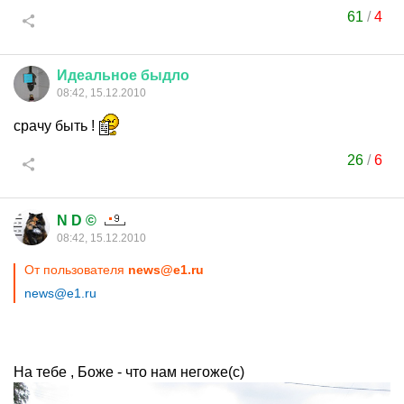
61
/
4
Идеальное
быдло
08:42, 15.12.2010
срачу быть !
26
/
6
N D ©
08:42, 15.12.2010
От пользователя
news@e1.ru
news@e1.ru
На тебе , Боже - что нам негоже(с)