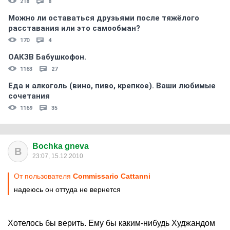
218
8
Можно ли оставаться друзьями после тяжёлого
расставания или это самообман?
170
4
ОАКЗВ Бабушкофон.
1163
27
Еда и алкоголь (вино, пиво, крепкое). Ваши любимые
сочетания
1169
35
Bochka gneva
B
23:07, 15.12.2010
От пользователя
Commissario Cattanni
надеюсь он оттуда не вернется
Хотелось бы верить. Ему бы каким-нибудь Худжандом