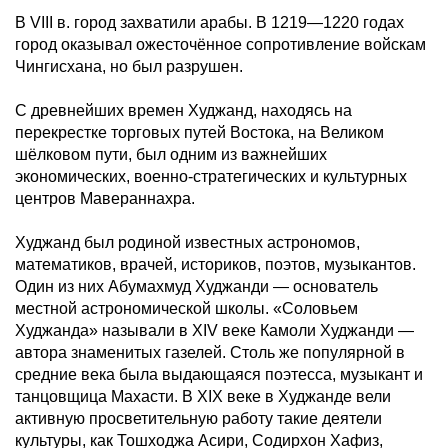
В VIII в. город захватили арабы. В 1219—1220 годах
город оказывал ожесточённое сопротивление войскам
Чингисхана, но был разрушен.
С древнейших времен Худжанд, находясь на
перекрестке торговых путей Востока, на Великом
шёлковом пути, был одним из важнейших
экономических, военно-стратегических и культурных
центров Мавераннахра.
Худжанд был родиной известных астрономов,
математиков, врачей, историков, поэтов, музыкантов.
Один из них Абумахмуд Худжанди — основатель
местной астрономической школы. «Соловьем
Худжанда» называли в XIV веке Камоли Худжанди —
автора знаменитых газелей. Столь же популярной в
средние века была выдающаяся поэтесса, музыкант и
танцовщица Махасти. В XIX веке в Худжанде вели
активную просветительную работу такие деятели
культуры, как Тошходжа Асири, Содирхон Хафиз,