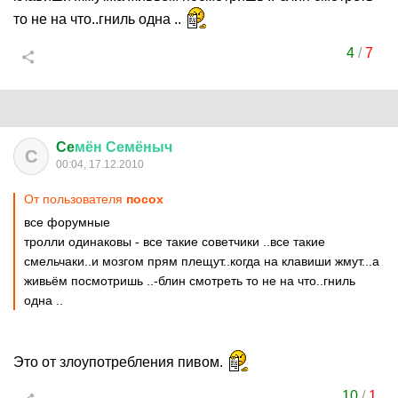
то не на что..гниль одна ..
4
/
7
Ce
мён
Семёныч
C
00:04, 17.12.2010
От пользователя
посох
все форумные
тролли одинаковы - все такие советчики ..все такие
смельчаки..и мозгом прям плещут..когда на клавиши жмут...а
живьём посмотришь ..-блин смотреть то не на что..гниль
одна ..
Это от злоупотребления пивом.
10
/
1