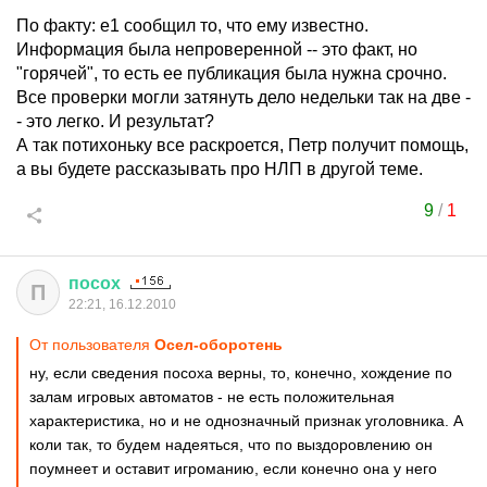
По факту: е1 сообщил то, что ему известно.
Информация была непроверенной -- это факт, но
"горячей", то есть ее публикация была нужна срочно.
Все проверки могли затянуть дело недельки так на две -
- это легко. И результат?
А так потихоньку все раскроется, Петр получит помощь,
а вы будете рассказывать про НЛП в другой теме.
9
/
1
посох
П
22:21, 16.12.2010
От пользователя
Осел-оборотень
ну, если сведения посоха верны, то, конечно, хождение по
залам игровых автоматов - не есть положительная
характеристика, но и не однозначный признак уголовника. А
коли так, то будем надеяться, что по выздоровлению он
поумнеет и оставит игроманию, если конечно она у него