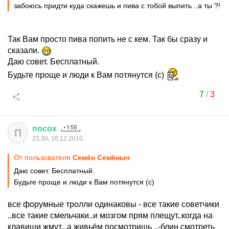
забоюсь придти куда скажешь и пива с тобой выпить ..а ты ?!
Так Вам просто пива попить не с кем. Так бы сразу и
сказали.
Даю совет. Бесплатный.
Будьте проще и люди к Вам потянутся (с)
7
/
3
посох
П
23:30, 16.12.2010
От пользователя
Ceмён Семёныч
Даю совет. Бесплатный.
Будьте проще и люди к Вам потянутся (с)
все форумные тролли одинаковы - все такие советчики
..все такие смельчаки..и мозгом прям плещут..когда на
клавиши жмут...а живьём посмотришь ..-блин смотреть