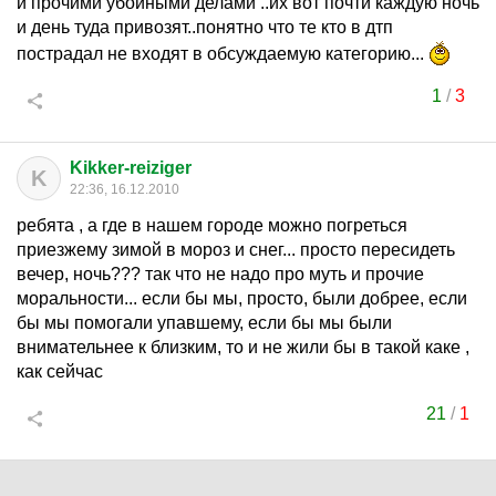
и прочими убойными делами ..их вот почти каждую ночь
и день туда привозят..понятно что те кто в дтп
пострадал не входят в обсуждаемую категорию...
1
/
3
Kikker-reiziger
K
22:36, 16.12.2010
ребята , а где в нашем городе можно погреться
приезжему зимой в мороз и снег... просто пересидеть
вечер, ночь??? так что не надо про муть и прочие
моральности... если бы мы, просто, были добрее, если
бы мы помогали упавшему, если бы мы были
внимательнее к близким, то и не жили бы в такой каке ,
как сейчас
21
/
1