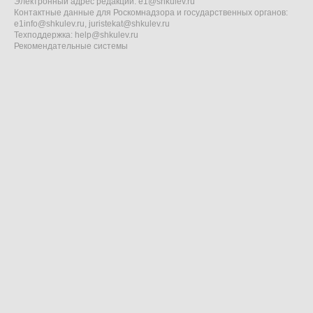
Электронный адрес редакции:
e1@shkulev.ru
Контактные данные для Роскомнадзора и государственных органов:
e1info@shkulev.ru
,
juristekat@shkulev.ru
Техподдержка:
help@shkulev.ru
Рекомендательные системы