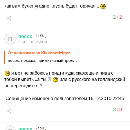
как вам булет угодно ..пусть будет горячая...
2
/
2
посох
П
22:42, 16.12.2010
От пользователя
Kikker-reiziger
посох, похоже, примитивный тролль
я вот не забоюсь придти куда скажешь и пива с
тобой выпить ..а ты ?!
или с русского на голландский
не переводится ?
[Сообщение изменено пользователем 16.12.2010 22:45]
3
/
8
посох