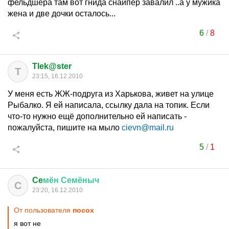
фельдшера там вот гнида снайпер завалил ..а у мужика
жена и две дочки осталось...
6
/
8
Tlek@ster
T
23:15, 16.12.2010
У меня есть ЖЖ-подруга из Харькова, живет на улице
Рыбалко. Я ей написала, ссылку дала на топик. Если
что-то нужно ещё дополнительно ей написать -
пожалуйста, пишите на мыло
cievn@mail.ru
5
/
1
Ce
мён
Семёныч
C
23:20, 16.12.2010
От пользователя
посох
я вот не