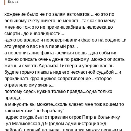
была.
хождение было не по залам автоматов ...но это по
большому счёту ничего не меняет ..так как по мему
мнению тож это не причина забивать человека до
смерти ..до инвалидности...
-дело во вранье и передергивании фактов на еодине ..и
это уверяю вас не в первый раз...
а переописание факта -великая вещь ..два события
можно описать очень даже по разному...можно описать
жизнь и смерть Адольфа Гитлера и уверяю вас вы
будете горько плакать над его несчастной судьбой ...и
проклинать французкое сопротивление ..которое
отравляло ему жизнь...
поэтому сдесь нужна только правда...одна только
правда...
а минусить вы можете..сколь влезет..мне тож вощем то
как и ментам "по барабану" .
.адрес откуда был отправлен отрок Петр в больничку
-ул Мельковская д 9 (рядом администрация жд
района)..первый подьезд ..площадка между первым и