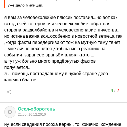
уже дело милиции.
я вам за человеколюбие плюсик поставил...но вот как
всегда чей то героизм и человеколюбие -обратная
сторона раздолбайства и человеконенавистничества...
но истина важна вся..особенно в новостной ветке..а так
,когда факты передёргивают тож на мутную тему тянет
...мне лично нехочется ,чтоб на мою реакцию на
события ,заранеее враньём влиял ктото ...
а тут уж больно много предёрнутых фактов
получается..
зы- помощь пострадавшему в чужой стране дело
канечно благое....
4
/
2
Осел
-
оборотень
О
21:55, 16.12.2010
ну, если сведения посоха верны, то, конечно, хождение