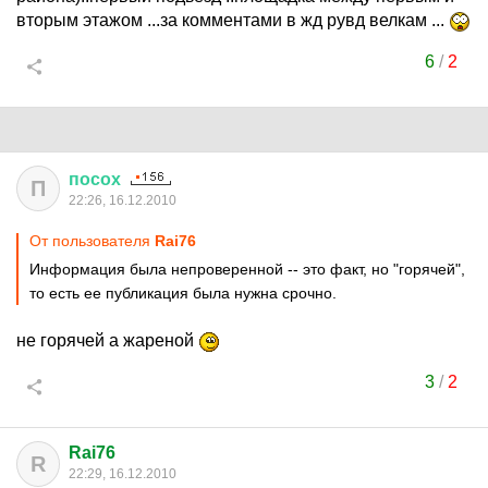
вторым этажом ...за комментами в жд рувд велкам ...
6
/
2
посох
П
22:26, 16.12.2010
От пользователя
Rai76
Информация была непроверенной -- это факт, но "горячей",
то есть ее публикация была нужна срочно.
не горячей а жареной
3
/
2
Rai76
R
22:29, 16.12.2010