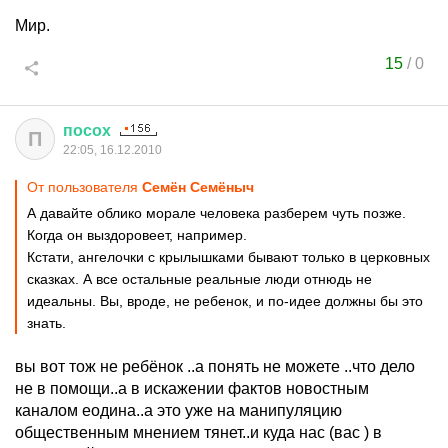
Мир.
15
/
0
посох
П
22:05, 16.12.2010
От пользователя
Ceмён Семёныч
А давайте облико морале человека разберем чуть позже.
Когда он выздоровеет, например.
Кстати, ангелочки с крылышками бывают только в церковных
сказках. А все остальные реальные люди отнюдь не
идеальны. Вы, вроде, не ребенок, и по-идее должны бы это
знать.
вы вот тож не ребёнок ..а понять не можете ..что дело
не в помощи..а в искажении фактов новостным
каналом еодина..а это уже на манипуляцию
общественным мнением тянет..и куда нас (вас ) в