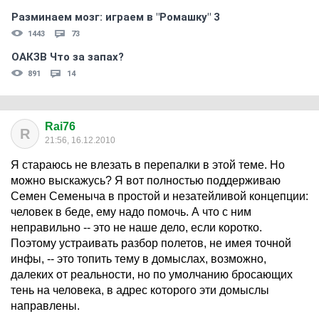
Разминаем мозг: играем в "Ромашку" 3
1443
73
ОАКЗВ Что за запах?
891
14
Rai76
R
21:56, 16.12.2010
Я стараюсь не влезать в перепалки в этой теме. Но
можно выскажусь? Я вот полностью поддерживаю
Семен Семеныча в простой и незатейливой концепции:
человек в беде, ему надо помочь. А что с ним
неправильно -- это не наше дело, если коротко.
Поэтому устраивать разбор полетов, не имея точной
инфы, -- это топить тему в домыслах, возможно,
далеких от реальности, но по умолчанию бросающих
тень на человека, в адрес которого эти домыслы
направлены.