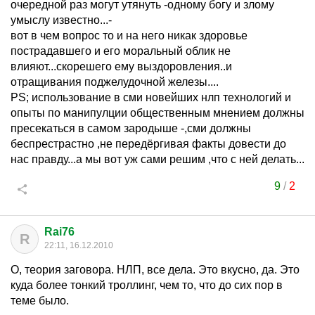
очередной раз могут утянуть -одному богу и злому
умыслу известно...-
вот в чем вопрос то и на него никак здоровье
пострадавшего и его моральный облик не
влияют...скорешего ему выздоровления..и
отращивания поджелудочной железы....
PS; использование в сми новейших нлп технологий и
опыты по манипулции общественным мнением должны
пресекаться в самом зародыше -,сми должны
беспрестрастно ,не передёргивая факты довести до
нас правду...а мы вот уж сами решим ,что с ней делать...
9
/
2
Rai76
R
22:11, 16.12.2010
О, теория заговора. НЛП, все дела. Это вкусно, да. Это
куда более тонкий троллинг, чем то, что до сих пор в
теме было.