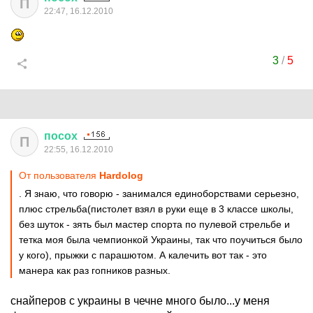
П
22:47, 16.12.2010
3
/
5
посох
П
22:55, 16.12.2010
От пользователя
Hardolog
. Я знаю, что говорю - занимался единоборствами серьезно,
плюс стрельба(пистолет взял в руки еще в 3 классе школы,
без шуток - зять был мастер спорта по пулевой стрельбе и
тетка моя была чемпионкой Украины, так что поучиться было
у кого), прыжки с парашютом. А калечить вот так - это
манера как раз гопников разных.
снайперов с украины в чечне много было...у меня