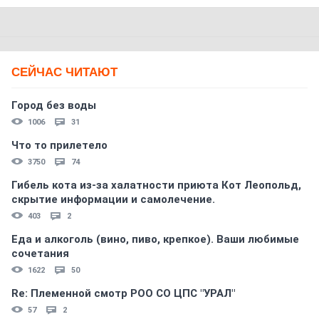
СЕЙЧАС ЧИТАЮТ
Город без воды
1006
31
Что то прилетело
3750
74
Гибель кота из-за халатности приюта Кот Леопольд,
скрытиe информации и самолечение.
403
2
Еда и алкоголь (вино, пиво, крепкое). Ваши любимые
сочетания
1622
50
Re: Племеннoй смoтр РOO CO ЦПС "УРАЛ"
57
2