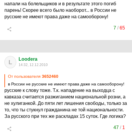
напали на болельщиков и в результате этого погиб
парень! Скорее всего было наоборот... в России не
русские не имеют права даже на самооборону!
7
/
65
Loodera
L
14:32, 12.12.2010
От пользователя
3652460
в России не русские не имеют права даже на самооборону!
русские к слову тоже. Т.к. нападение на выходца с
кавказа считается разжиганием национальной розни, а
не хулиганкой. До пяти лет лишения свободы, только за
то, что ты стукнул гражданина не той национальности.
За русского при тех же раскладах 15 суток. Где логика?
47
/
1