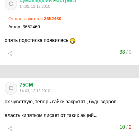
сумашедший
®
астрига
С
14:35, 12.12.2010
От пользователя
3652460
Автор: 3652460
опять подстилка появилась
38
/
0
75
С
M
С
14:43, 12.12.2010
ох чувствую, теперь гайки закрутят , будь здоров...
власть кипятком писает от таких акций...
10
/
2