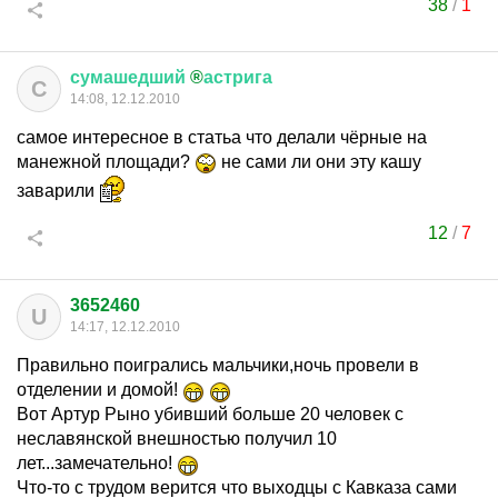
38
/
1
сумашедший
®
астрига
С
14:08, 12.12.2010
самое интересное в статьа что делали чёрные на
манежной площади?
не сами ли они эту кашу
заварили
12
/
7
3652460
U
14:17, 12.12.2010
Правильно поигрались мальчики,ночь провели в
отделении и домой!
Вот Артур Рыно убивший больше 20 человек с
неславянской внешностью получил 10
лет...замечательно!
Что-то с трудом верится что выходцы с Кавказа сами