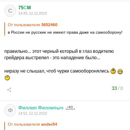
75
С
M
С
14:45, 12.12.2010
От пользователя
3652460
в России не русские не имеют права даже на самооборону!
правильно... этот черный который в глаз водителю
грейдера выстрелил - это нападение было...
ниразу не слышал, чтоб чурки самооборонялись
33
/
0
Филлип
Филлипыч
Ф
14:52, 12.12.2010
От пользователя
ander54