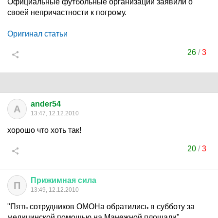
Официальные футбольные организации заявили о
своей непричастности к погрому.
Оригинал статьи
26
/
3
ander54
A
13:47, 12.12.2010
хорошо что хоть так!
20
/
3
Прижимная
сила
П
13:49, 12.12.2010
"Пять сотрудников ОМОНа обратились в субботу за
медицинской помощью на Манежной площади"