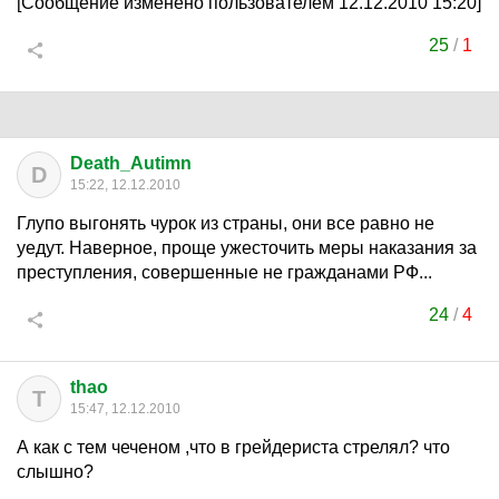
[Сообщение изменено пользователем 12.12.2010 15:20]
25
/
1
Death_Autimn
D
15:22, 12.12.2010
Глупо выгонять чурок из страны, они все равно не
уедут. Наверное, проще ужесточить меры наказания за
преступления, совершенные не гражданами РФ...
24
/
4
thao
T
15:47, 12.12.2010
А как с тем чеченом ,что в грейдериста стрелял? что
слышно?