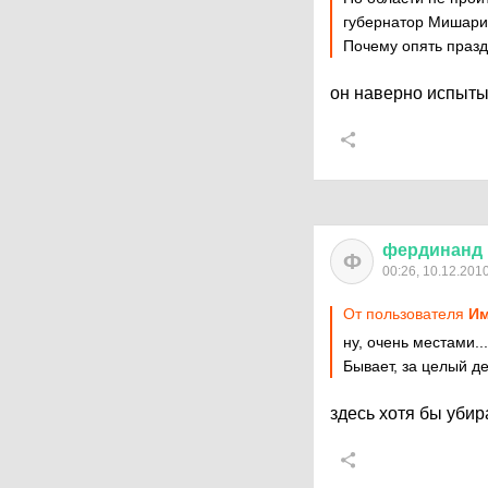
губернатор Мишарин
Почему опять празд
он наверно испытыв
фердинанд
Ф
00:26, 10.12.201
От пользователя
Им
ну, очень местами...
Бывает, за целый де
здесь хотя бы убир