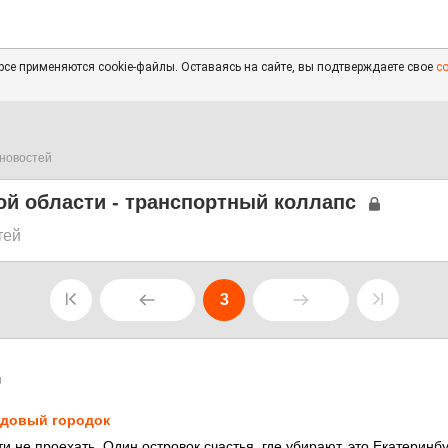
се применяются cookie-файлы. Оставаясь на сайте, вы подтверждаете свое
с
новостей
й области - транспортный коллапс
тей
3
0
довый городок
и не проехать. Один островок счастья, где убирают, это Екатеринб