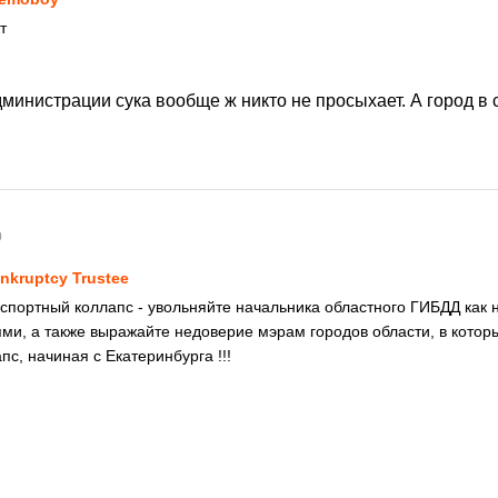
т
дминистрации сука вообще ж никто не просыхает. А город в с
0
nkruptcy Trustee
нспортный коллапс - увольняйте начальника областного ГИБДД как
ми, а также выражайте недоверие мэрам городов области, в котор
с, начиная с Екатеринбурга !!!