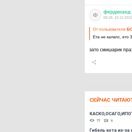
фердинанд
Ф
00:28, 10.12.201
От пользователя
БО
Ета не калапс, ето 3
зато смишарик пра
СЕЙЧАС ЧИТАЮ
КАСКО,ОСАГО,ИПО
77
6
Гибель кота из-за