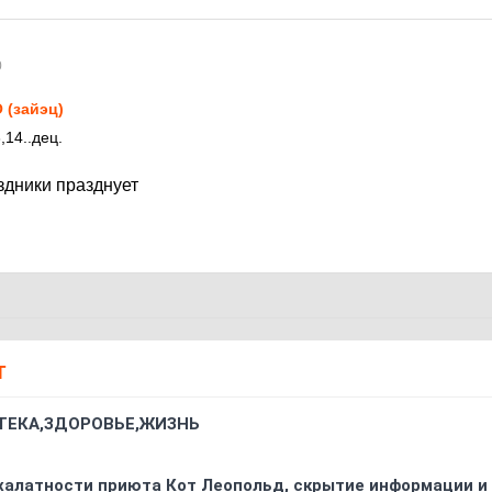
0
 (зайэц)
,14..дец.
здники празднует
Т
ТЕКА,ЗДОРОВЬЕ,ЖИЗНЬ
 халатности приюта Кот Леопольд, скрытиe информации и