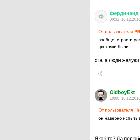
фердинанд
Ф
00:32, 10.12.201
От пользователя
PB
вообще, страсти ра
цветочки были
ога, а люди жалуют
OldboyEkt
10:00, 10.12.201
От пользователя
"h
он наверно испытыв
Якоб то? Да полюб