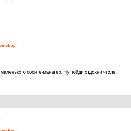
0
emoboy"
 маленького сосите-манагер. Ну пойди отдохни чтоле
0
emoboy"