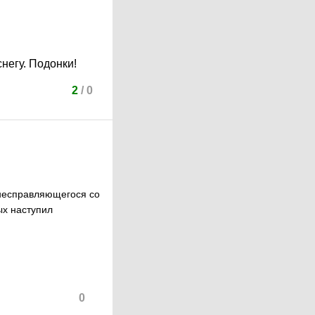
негу. Подонки!
2
/
0
 несправляющегося со
ых наступил
0