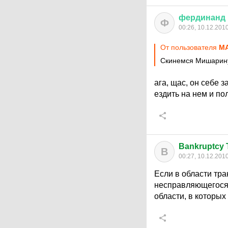
фердинанд
Ф
00:26, 10.12.201
От пользователя
М
Скинемся Мишарину
ага, щас, он себе 
ездить на нем и по
Bankruptcy 
B
00:27, 10.12.201
Если в области тр
несправляющегося 
области, в которых