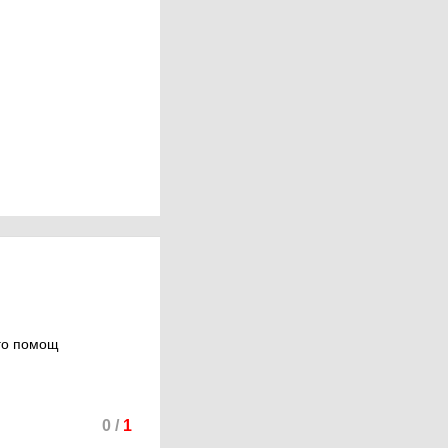
его помощ
0
/
1