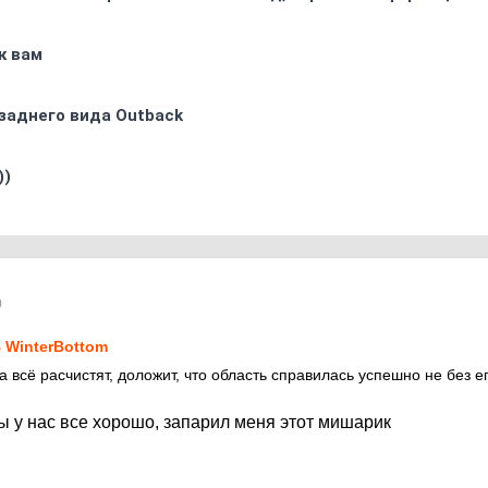
к вам
заднего вида Outback
))
0
 WinterBottom
а всё расчистят, доложит, что область справилась успешно не без 
ы у нас все хорошо, запарил меня этот мишарик