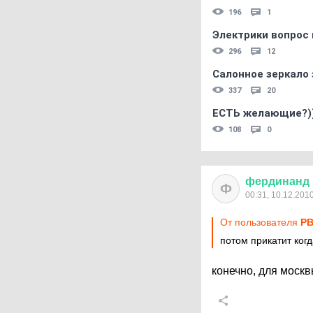
196
1
Электрики вопрос 
296
12
Салонное зеркало 
337
20
ЕСТЬ желающие?)
108
0
фердинанд
Ф
00:31, 10.12.201
От пользователя
PB
потом прикатит когд
конечно, для москв