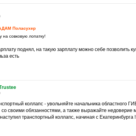
0
АДАМ Поласухер
 на совковую лопатку!
зарплату поднял, на такую зарплату можно себе позволить ку
льза есть
Trustee
0
анспортный коллапс - увольняйте начальника областного ГИ
со своими обязанностями, а также выражайте недоверие 
 наступил транспортный коллапс, начиная с Екатеринбурга !!