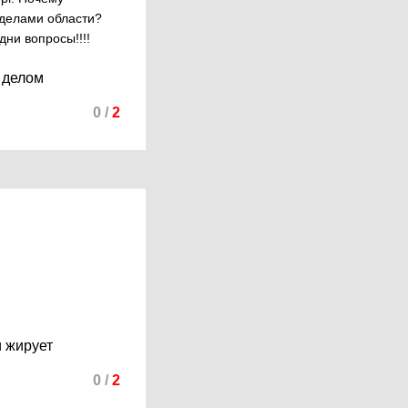
еделами области?
ни вопросы!!!!
м делом
0
/
2
и жирует
0
/
2