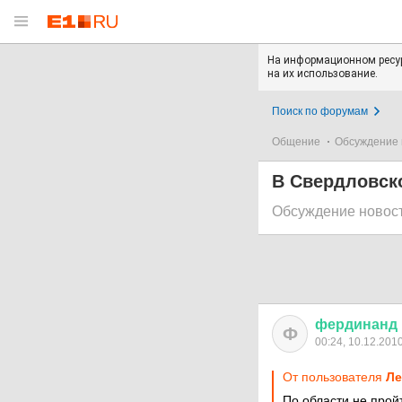
На информационном ресур
на их использование.
Поиск по форумам
Общение
Обсуждение 
В Свердловско
Обсуждение новос
фердинанд
Ф
00:24, 10.12.201
От пользователя
Ле
По области не пройт