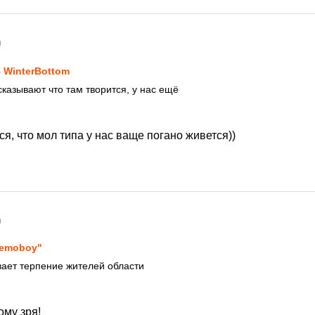
0
 WinterBottom
сказывают что там творится, у нас ещё
ся, что мол типа у нас ваще погано живется))
0
emoboy"
ает терпение жителей области
ому зря!