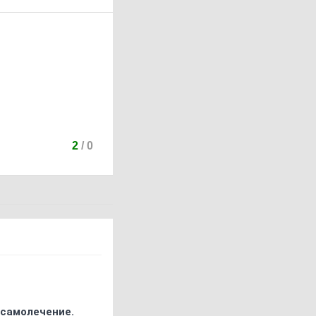
2
/
0
 самолечение.