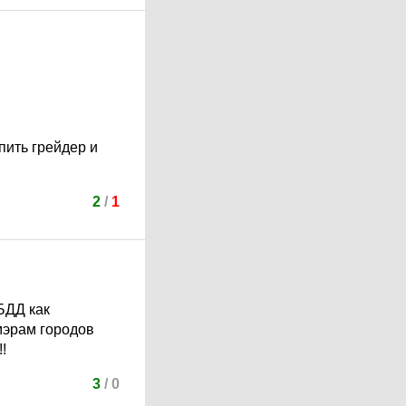
пить грейдер и
2
/
1
БДД как
мэрам городов
!
3
/
0