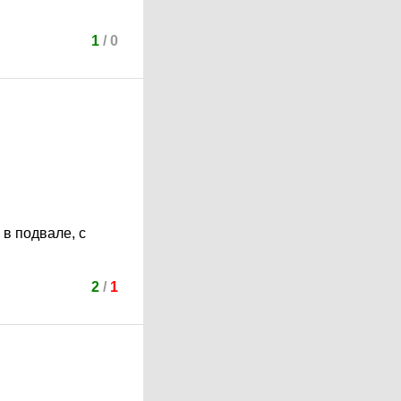
1
/
0
в подвале, с
2
/
1