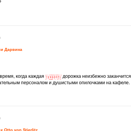
?
0
и Дарвина
 время, когда каждая
дорожка неизбежно заканчится 
ательным персоналом и душистыми опилочками на кафеле.
0
x Otto von Stierlitz