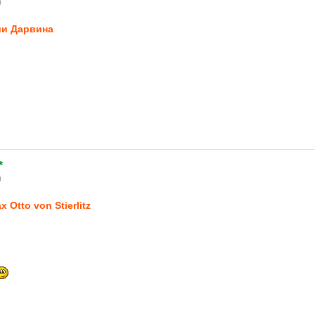
0
и Дарвина
*
0
x Otto von Stierlitz