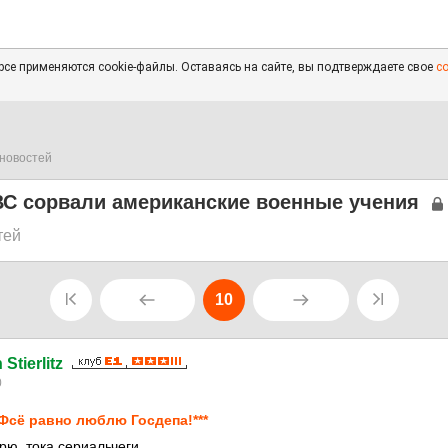
се применяются cookie-файлы. Оставаясь на сайте, вы подтверждаете свое
с
новостей
ВС сорвали американские военные учения
тей
10
Stierlitz
0
*Фсё равно люблю Госдепа!***
рю, тока сериальчеги