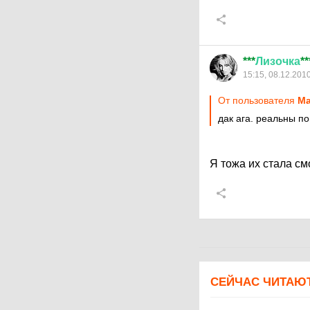
***
Лизочка
**
15:15, 08.12.201
От пользователя
Ma
дак ага. реальны п
Я тожа их стала см
СЕЙЧАС ЧИТАЮ