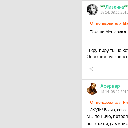
***
Лизочка
**
15:14, 08.12.201
От пользователя
Ma
Тока не Мешарик ч
Тьфу тьфу ты чё х
Он ихний пускай к 
Ахернар
15:14, 08.12.201
От пользователя
Pr
ЛЮДИ! Вы чо, совсе
Мы-то ничо, потре
высоте над америк