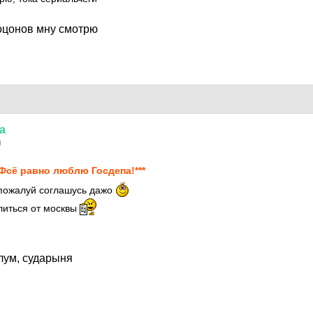
поцонов мну смотрю
а
0
*Фсё равно люблю Госдепа!***
 пожалуй соглашусь дажо
литься от москвы
лум, сударыня