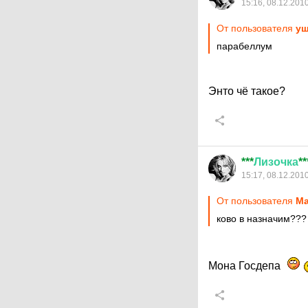
15:16, 08.12.201
От пользователя
уш
парабеллум
Энто чё такое?
***
Лизочка
**
15:17, 08.12.201
От пользователя
Ma
ково в назначим???
Мона Госдепа