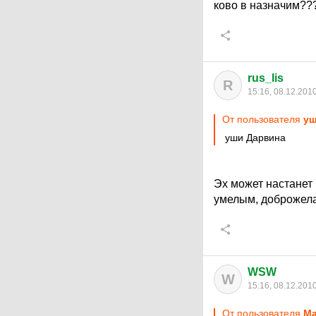
ково в назначим??
rus_lis
R
15:16, 08.12.201
От пользователя
уш
уши Дарвина
Эх может настанет
умелым, доброжел
WSW
W
15:16, 08.12.201
От пользователя
Ma