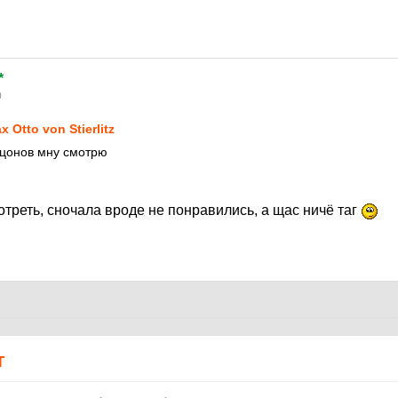
*
0
x Otto von Stierlitz
оцонов мну смотрю
отреть, сночала вроде не понравились, а щас ничё таг
Т