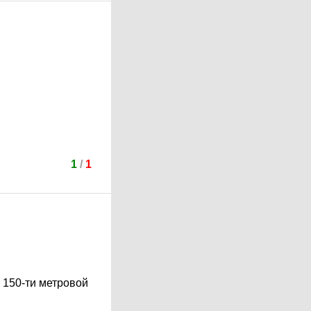
1
/
1
 150-ти метровой