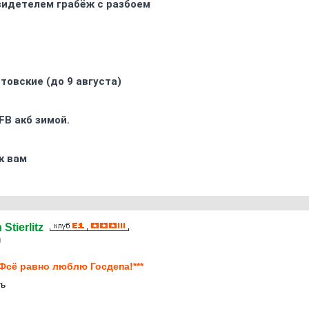
видетелем грабёж с разбоем
товские (до 9 августа)
FB акб зимой.
к вам
Stierlitz
0
*Фсё равно люблю Госдепа!***
ть