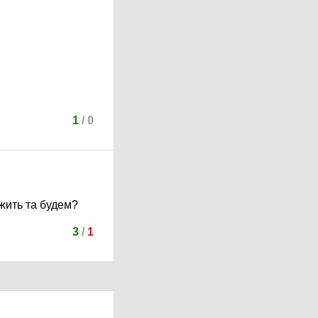
1
/
0
жить та будем?
3
/
1