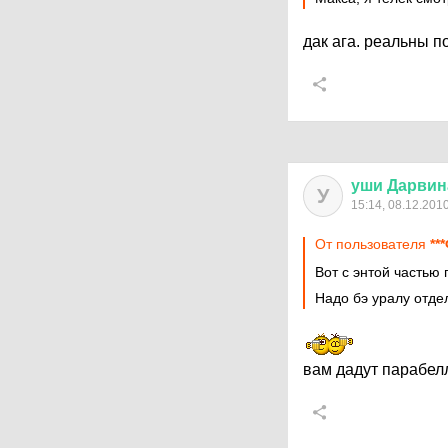
дак ага. реальны 
уши
Дарвин
У
15:14, 08.12.201
От пользователя
**
Вот с энтой частью
Надо бэ уралу отде
вам дадут парабел