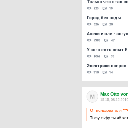
Только что стал с
225
19
Город без воды
626
20
Анеки июле - авгус
7388
47
У кого есть опыт E
1069
33
Электрики вопрос 
310
14
Max Otto von 
M
15:15, 08.12.201
От пользователя
**
Тьфу тьфу ты чё хо