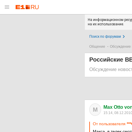
На информационном ресур
на их использование.
Поиск по форумам
Общение
Обсуждение 
Российские В
Обсуждение новос
Max Otto von 
M
15:14, 08.12.201
От пользователя
**
Макса, я телек смот