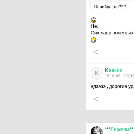
Перейра, не???
Не.
Сих лавр почетных
K
вакин
K
15:16, 08.12.201
ндээээ , дорогие у
***
Лизочка
**