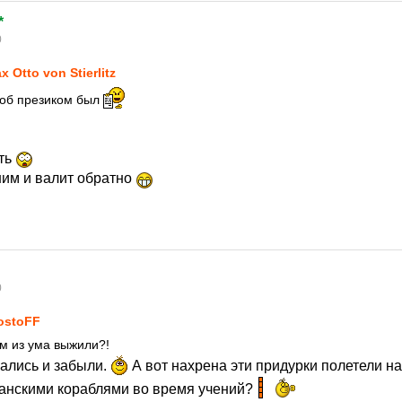
*
0
x Otto von Stierlitz
тоб презиком был
оть
ним и валит обратно
0
ostoFF
м из ума выжили?!
пались и забыли.
А вот нахрена эти придурки полетели на
анскими кораблями во время учений?