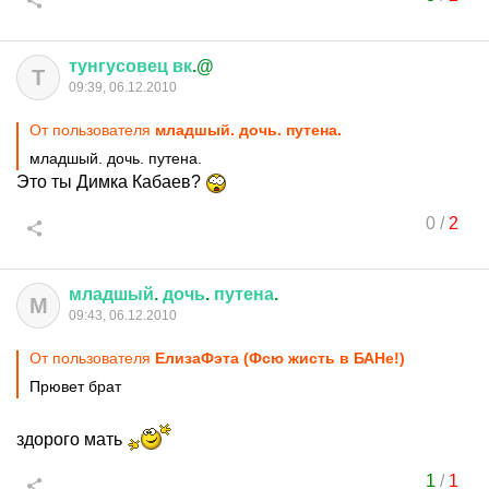
тунгусовец
вк
.@
Т
09:39, 06.12.2010
От пользователя
младшый. дочь. путена.
младшый. дочь. путена.
Это ты Димка Кабаев?
0
/
2
младшый
.
дочь
.
путена
.
М
09:43, 06.12.2010
От пользователя
ЕлизаФэта (Фсю жисть в БАНе!)
Прювет брат
здорого мать
1
/
1