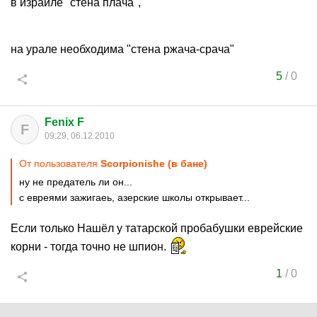
в израиле "стена плача",
на урале необходима "стена ржача-срача"
5
/
0
Fenix F
F
09:29, 06.12.2010
От пользователя
Scorpionishe (в бане)
ну не предатель ли он...
с евреями зажигаеь, азерские школы открывает...
Если только Нашёл у татарской пробабушки еврейские
корни - тогда точно не шпион.
1
/
0