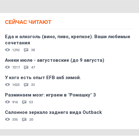
СЕЙЧАС ЧИТАЮТ
Еда и алкоголь (вино, пиво, крепкое). Ваши любимые
сочетания
1292
38
Анеки июле - августовские (до 9 августа)
7217
47
У кого есть опыт EFB акб зимой.
1023
33
Разминаем мозг: играем в "Ромашку" 3
916
53
Салонное зеркало заднего вида Outback
335
20