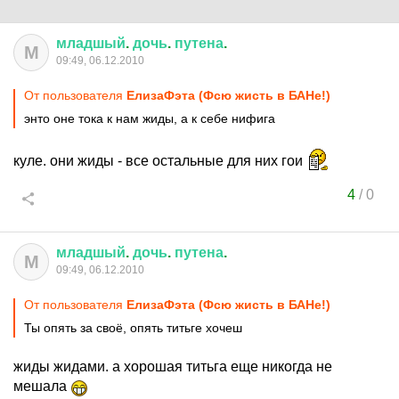
младшый
.
дочь
.
путена
.
М
09:49, 06.12.2010
От пользователя
ЕлизаФэта (Фсю жисть в БАНе!)
энто оне тока к нам жиды, а к себе нифига
куле. они жиды - все остальные для них гои
4
/
0
младшый
.
дочь
.
путена
.
М
09:49, 06.12.2010
От пользователя
ЕлизаФэта (Фсю жисть в БАНе!)
Ты опять за своё, опять титьге хочеш
жиды жидами. а хорошая титьга еще никогда не
мешала