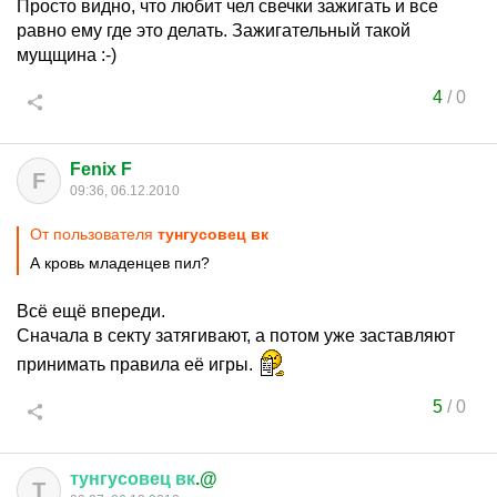
Просто видно, что любит чел свечки зажигать и все
равно ему где это делать. Зажигательный такой
мущщина :-)
4
/
0
Fenix F
F
09:36, 06.12.2010
От пользователя
тунгусовец вк
А кровь младенцев пил?
Всё ещё впереди.
Сначала в секту затягивают, а потом уже заставляют
принимать правила её игры.
5
/
0
тунгусовец
вк
.@
Т