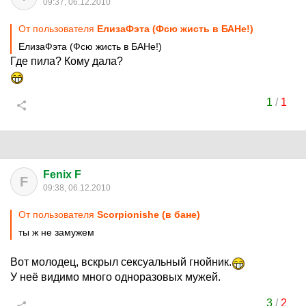
09:37, 06.12.2010
От пользователя
ЕлизаФэта (Фсю жисть в БАНе!)
ЕлизаФэта (Фсю жисть в БАНе!)
Где пила? Кому дала?
1
/
1
Fenix F
F
09:38, 06.12.2010
От пользователя
Scorpionishe (в бане)
ты ж не замужем
Вот молодец, вскрыл сексуальный гнойник.
У неё видимо много одноразовых мужей.
3
/
2