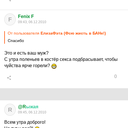
Fenix F
F
09:43, 06.12.2010
От пользователя
ЕлизаФэта (Фсю жисть в БАНе!)
Спасибо
Это и есть ваш муж?
С утра поленьев в костёр секса подбрасывает, чтобы
чуйства ярче горели?
0
@R
ыжая
R
09:45, 06.12.2010
Всем утра доброго!