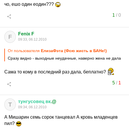
чо, ешо один еодин???
1
/
0
Fenix F
F
09:33, 06.12.2010
От пользователя
ЕлизаФэта (Фсю жисть в БАНе!)
Сразу видно - выходные неудачные, наверно жена не дала
Сама то кому в последний раз дала, беплатно?
5
/
1
тунгусовец
вк
.@
Т
09:34, 06.12.2010
А Мишарин семь сорок танцевал А кровь младенцев
пил?