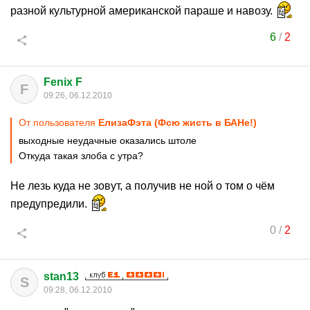
разной культурной американской параше и навозу.
6
/
2
Fenix F
F
09:26, 06.12.2010
От пользователя
ЕлизаФэта (Фсю жисть в БАНе!)
выходные неудачные оказались штоле
Откуда такая злоба с утра?
Не лезь куда не зовут, а получив не ной о том о чём
предупредили.
0
/
2
stan13
S
09:28, 06.12.2010