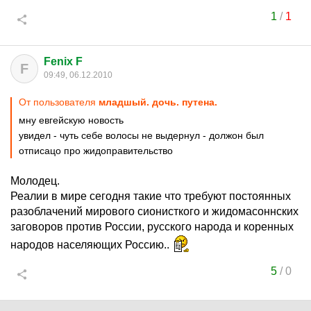
1
/
1
Fenix F
F
09:49, 06.12.2010
От пользователя
младшый. дочь. путена.
мну евгейскую новость
увидел - чуть себе волосы не выдернул - должон был
отписацо про жидоправительство
Молодец.
Реалии в мире сегодня такие что требуют постоянных
разоблачений мирового сионисткого и жидомасоннских
заговоров против России, русского народа и коренных
народов населяющих Россию..
5
/
0