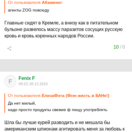
От пользователя
Абаминог
агенты ZOG повсюду
Главные сидят в Кремле, а внизу как в питательном
бульоне развелось массу паразитов сосущих русскую
кровь и кровь коренных народов России.
10
/
0
Fenix F
F
09:23, 06.12.2010
От пользователя
ЕлизаФэта (Фсю жисть в БАНе!)
Да нет милый,
надо просто продукты свежие ф пищу употреблять
Шла бы лучше курей разводить и не мешала бы
американским шпионам агитировать меня за любовь к