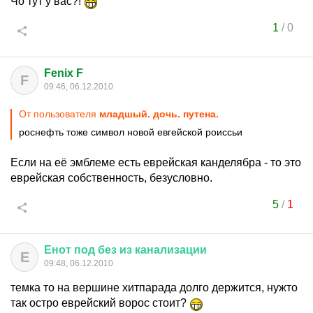
Чо тут у вас?!
1
/
0
Fenix F
F
09:46, 06.12.2010
От пользователя
младшый. дочь. путена.
роснефть тоже символ новой евгейской роиссьи
Если на её эмблеме есть еврейская канделябра - то это
еврейская собственность, безусловно.
5
/
1
Енот
под
без
из
канализации
Е
09:48, 06.12.2010
темка то на вершине хитпарада долго держится, нужто
так остро еврейский ворос стоит?