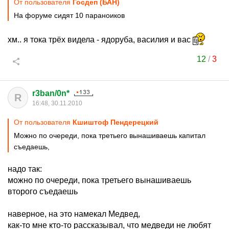
От пользователя
Госдеп (БАН)
На форуме сидят 10 параноиков
хм.. я тока трёх видела - ядоруба, василия и вас
12
/
3
r3ban/0n*
R
16:48, 30.11.2010
От пользователя
Кшиштоф Пендерецкий
Можно по очереди, пока третьего вынашиваешь капитал
съедаешь,
надо так:
можно по очереди, пока третьего вынашиваешь
второго съедаешь
наверное, на это намекал Медвед,
как-то мне кто-то рассказывал, что медведи не любят