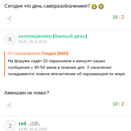
Сегодня что день саморазоблачениия?
16
/
2
коллекционер
(
банный
день
)
К
16:45, 30.11.2010
От пользователя
Госдеп (БАН)
На форуме сидят 10 параноиков и минусят наших
сообщения с 40-50 акков в течении дня. У населения
складывается ложное впечатление об окружающем их мире.
Аменазин не помог?
10
/
2
zvd
Z
16:46, 30.11.2010