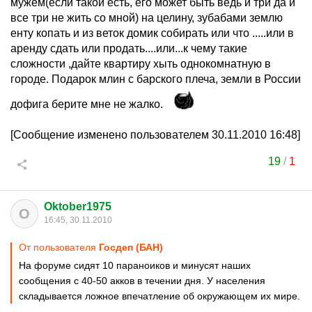
мужем(если такой есть, его может быть ведь и три да и
все три не жить со мной) на целину, зубабами землю
енту копать и из веток домик собирать или что .....или в
аренду сдать или продать....или...к чему такие
сложности ,дайте квартиру хыть однокомнатную в
городе. Подарок млин с барского плеча, земли в России
дофига берите мне не жалко.
[Сообщение изменено пользователем 30.11.2010 16:48]
19
/
1
Oktober1975
O
16:45, 30.11.2010
От пользователя
Госдеп (БАН)
На форуме сидят 10 параноиков и минусят наших
сообщения с 40-50 акков в течении дня. У населения
складывается ложное впечатление об окружающем их мире.