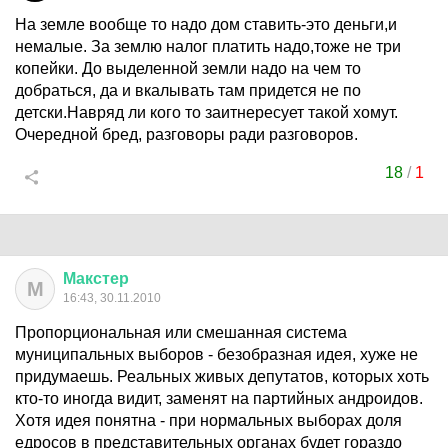
На земле вообще то надо дом ставить-это деньги,и
немалые. За землю налог платить надо,тоже не три
копейки. До выделенной земли надо на чем то
добраться, да и вкалывать там придется не по
детски.Навряд ли кого то заитнересует такой хомут.
Очередной бред, разговоры ради разговоров.
18
/
1
Макстер
М
16:43, 30.11.2010
Пропорциональная или смешанная система
муниципальных выборов - безобразная идея, хуже не
придумаешь. Реальных живых депутатов, которых хоть
кто-то иногда видит, заменят на партийных андроидов.
Хотя идея понятна - при нормальных выборах доля
едросов в представительных органах будет гораздо