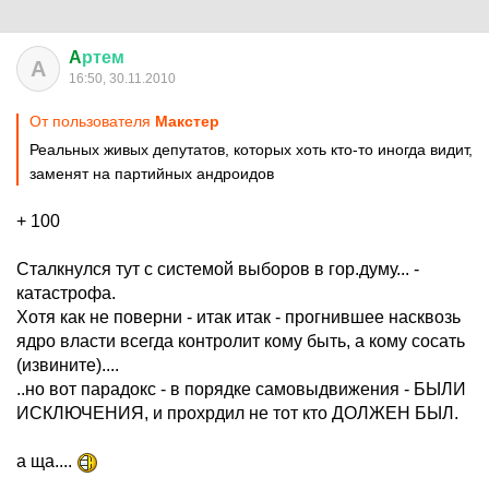
A
ртем
A
16:50, 30.11.2010
От пользователя
Макстер
Реальных живых депутатов, которых хоть кто-то иногда видит,
заменят на партийных андроидов
+ 100
Сталкнулся тут с системой выборов в гор.думу... -
катастрофа.
Хотя как не поверни - итак итак - прогнившее насквозь
ядро власти всегда контролит кому быть, а кому сосать
(извините)....
..но вот парадокс - в порядке самовыдвижения - БЫЛИ
ИСКЛЮЧЕНИЯ, и прохрдил не тот кто ДОЛЖЕН БЫЛ.
а ща....