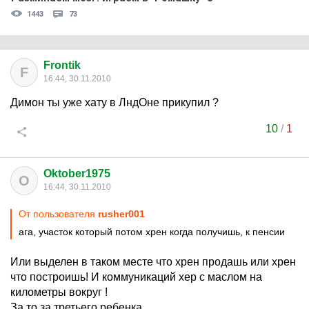
1443
73
Frontik
F
16:44, 30.11.2010
Димон ты уже хату в ЛндОне прикупил ?
10
/
1
Oktober1975
O
16:44, 30.11.2010
От пользователя
rusher001
ага, участок который потом хрен когда получишь, к пенсии
Или выделен в таком месте что хрен продашь или хрен
что построишь! И коммуникаций хер с маслом на
километры вокруг !
За то за третьего ребенка