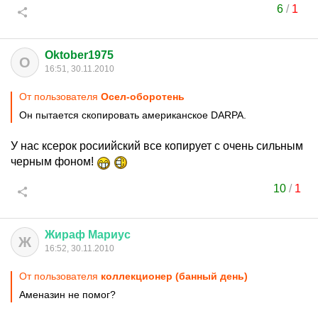
6
/
1
Oktober1975
O
16:51, 30.11.2010
От пользователя
Осел-оборотень
Он пытается скопировать американское DARPA.
У нас ксерок росиийский все копирует с очень сильным
черным фоном!
10
/
1
Жираф
Мариус
Ж
16:52, 30.11.2010
От пользователя
коллекционер (банный день)
Аменазин не помог?