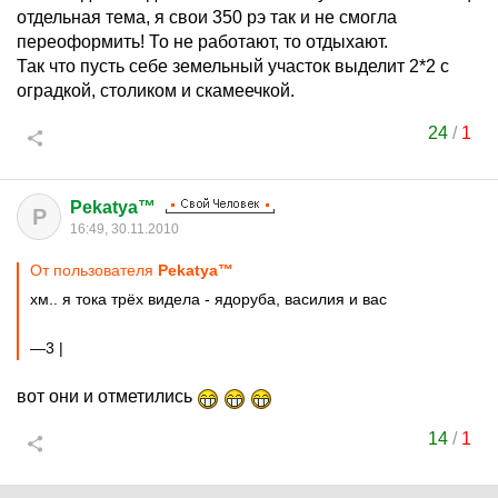
отдельная тема, я свои 350 рэ так и не смогла
переоформить! То не работают, то отдыхают.
Так что пусть себе земельный участок выделит 2*2 с
оградкой, столиком и скамеечкой.
24
/
1
Pekatya™
P
16:49, 30.11.2010
От пользователя
Pekatya™
хм.. я тока трёх видела - ядоруба, василия и вас
—3 |
вот они и отметились
14
/
1