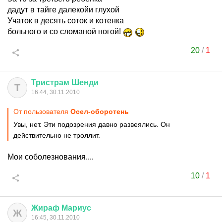
дадут в тайге далекойи глухой
Учаток в десять соток и котенка
больного и со сломаной ногой!
20
/
1
Тристрам
Шенди
Т
16:44, 30.11.2010
От пользователя
Осел-оборотень
Увы, нет. Эти подозрения давно развеялись. Он
действительно не троллит.
Мои соболезнования....
10
/
1
Жираф
Мариус
Ж
16:45, 30.11.2010