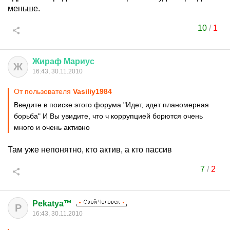
меньше.
10
/
1
Жираф
Мариус
Ж
16:43, 30.11.2010
От пользователя
Vasiliy1984
Введите в поиске этого форума "Идет, идет планомерная
борьба" И Вы увидите, что ч коррупцией борются очень
много и очень активно
Там уже непонятно, кто актив, а кто пассив
7
/
2
Pekatya™
P
16:43, 30.11.2010