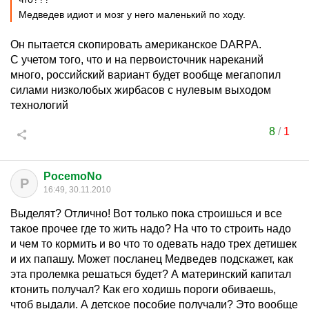
Медведев идиот и мозг у него маленький по ходу.
Он пытается скопировать американское DARPA.
С учетом того, что и на первоисточник нареканий
много, российский вариант будет вообще мегапопил
силами низколобых жирбасов с нулевым выходом
технологий
8
/
1
PocemoNo
P
16:49, 30.11.2010
Выделят? Отлично! Вот только пока строишься и все
такое прочее где то жить надо? На что то строить надо
и чем то кормить и во что то одевать надо трех детишек
и их папашу. Может посланец Медведев подскажет, как
эта пролемка решаться будет? А материнский капитал
ктонить получал? Как его ходишь пороги обиваешь,
чтоб выдали. А детское пособие получали? Это вообще