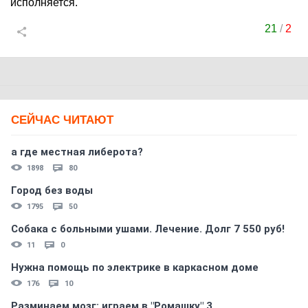
исполняется.
21
/
2
СЕЙЧАС ЧИТАЮТ
а где местная либерота?
1898
80
Город без воды
1795
50
Собака с больными ушами. Лечение. Долг 7 550 руб!
11
0
Нужна помощь по электрике в каркасном доме
176
10
Разминаем мозг: играем в "Ромашку" 3