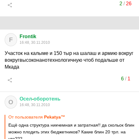
2
/
26
Frontik
F
16:48, 30.11.2010
Участок на калыме и 150 тыр на шалаш и армию вокруг
вокругвысоконанотехнологичную чтоб подальше от
Мкада
6
/
1
Осел
-
оборотень
О
16:48, 30.11.2010
От пользователя
Pekatya™
Ещё одна структура никчемная и затратная!! да скольок блин
можно плодить этих бюджетников? Какие блин 20 трл. на
что???