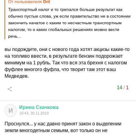
От пользователя
Dril
Транспортный налог и то трепался больше результат как
обычно пустые слова, уж если правительство не в состоянии
закончить начатое с каким то несчастным транспортным
налогом, то о каких глобальных решениях можно вести
речь...
вы подождите, они с нового года хотят акцизы какие-то
на топливо ввести, в результате бензин подорожает
минимум на 1 рубль. Так что вся эта брехня с налогом
фуфлее многого фуфла, что творит там этот ваш
Медведев.
14
/
1
Ирина
Скачкова
И
16:43, 30.11.2010
Проснулся... у нас давно принят закон о выделении
земли многодетным семьям, вот только он не