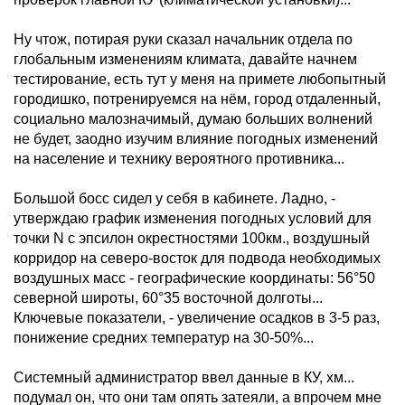
Ну чтож, потирая руки сказал начальник отдела по
глобальным изменениям климата, давайте начнем
тестирование, есть тут у меня на примете любопытный
городишко, потренируемся на нём, город отдаленный,
социально малозначимый, думаю больших волнений
не будет, заодно изучим влияние погодных изменений
на население и технику вероятного противника...
Большой босс сидел у себя в кабинете. Ладно, -
утверждаю график изменения погодных условий для
точки N с эпсилон окрестностями 100км., воздушный
корридор на северо-восток для подвода необходимых
воздушных масс - географические координаты: 56°50
северной широты, 60°35 восточной долготы...
Ключевые показатели, - увеличение осадков в 3-5 раз,
понижение средних температур на 30-50%...
Системный администратор ввел данные в КУ, хм...
подумал он, что они там опять затеяли, а впрочем мне