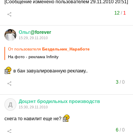
[Сообщение изменено пользователем 29.11.2010 20:51]
12
/
1
Ольг
@forever
15:29, 29.11.2010
От пользователя
Бездельник_Наработе
На фото - реклама Infinity
в бан завуалированную рекламу..
3
/
0
Доцэнт
бродильных
производств
Д
15:30, 29.11.2010
снега то навилит еще не?
6
/
0