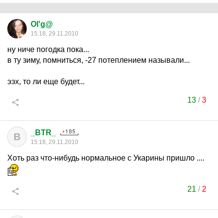
Ol'g@
15:18, 29.11.2010
ну ниче погодка пока...
в ту зиму, помниться, -27 потеплением называли...
ээх, то ли еще будет...
13
/
3
_BTR_
B
15:18, 29.11.2010
Хоть раз что-нибудь нормальное с Укарины пришло ....
21
/
2