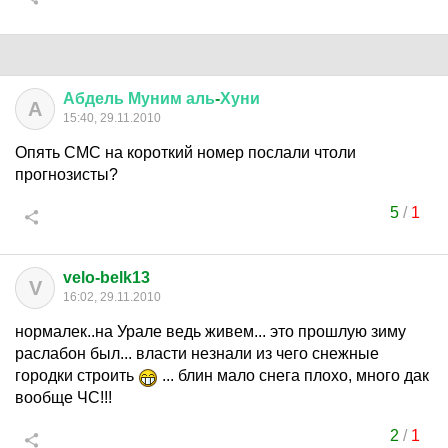
Абдель
Муним
аль
-
Хуни
А
15:40, 29.11.2010
Опять СМС на короткий номер послали чтоли
прогнозисты?
5
/
1
velo-belk13
V
16:02, 29.11.2010
нормалек..на Урале ведь живем... это прошлую зиму
раслабон был... власти незнали из чего снежные
городки строить
... блин мало снега плохо, много дак
вообще ЧС!!!
2
/
1