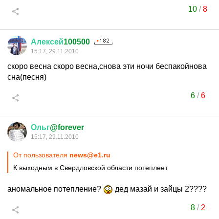
10
/
8
Алексей
100500
15:17, 29.11.2010
скоро весна скоро весна,снова эти ночи беспакойнова
сна(песня)
6
/
6
Ольг
@forever
15:17, 29.11.2010
От пользователя
news@e1.ru
К выходным в Свердловской области потеплеет
аномальное потепление?
дед мазай и зайцы 2????
8
/
2