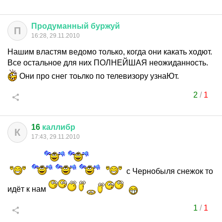
Продуманный
буржуй
П
16:28, 29.11.2010
Нашим властям ведомо только, когда они какать ходют.
Все остальное для них ПОЛНЕЙШАЯ неожиданность.
Они про снег тоьлко по телевизору узнаЮт.
2
/
1
16
каллибр
К
17:43, 29.11.2010
с Чернобыля снежок то
идёт к нам
1
/
1