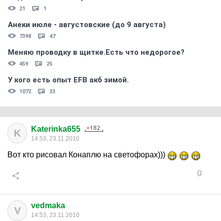
21
1
Анеки июле - августовские (до 9 августа)
7398
47
Меняю проводку в щитке.Есть что недорогое?
459
25
У кого есть опыт EFB акб зимой.
1072
33
Katerinka655
K
14:53, 23.11.2010
Вот кто рисовал Конаплю на светофорах)))
0
vedmaka
V
14:53, 23.11.2010