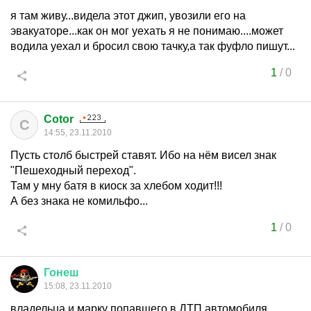
я там живу...видела этот джип, увозили его на
эвакуаторе...как он мог уехать я не понимаю....может
водила уехал и бросил свою тачку,а так фуфло пишут...
1
/
0
Cotor
C
14:55, 23.11.2010
Пусть столб быстрей ставят. Ибо на нём висел знак
"Пешеходный переход".
Там у мну батя в киоск за хлебом ходит!!!
А без знака не комильфо...
1
/
0
Гонеш
15:08, 23.11.2010
владельца и марку попавшего в ДТП автомобиля