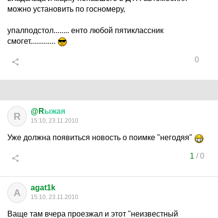
можно установить по госномеру,
упалподстол........ енто любой пятиклассник
смогет.............
0
@R
ыжая
R
15:10, 23.11.2010
Уже должна появиться новость о поимке "негодяя"
1
/
0
agat1k
A
15:10, 23.11.2010
Ваще там вчера проезжал и этот "неизвестный