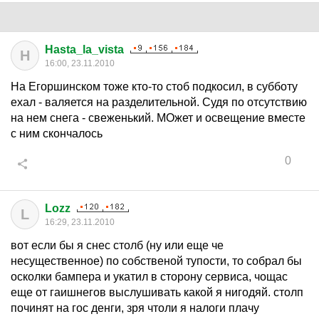
Hasta_la_vista
H
16:00, 23.11.2010
На Егоршинском тоже кто-то стоб подкосил, в субботу
ехал - валяется на разделительной. Судя по отсутствию
на нем снега - свеженький. МОжет и освещение вместе
с ним скончалось
0
Lozz
L
16:29, 23.11.2010
вот если бы я снес столб (ну или еще че
несущественное) по собственой тупости, то собрал бы
осколки бампера и укатил в сторону сервиса, чощас
еще от гаишнегов выслушивать какой я нигодяй. столп
починят на гос денги, зря чтоли я налоги плачу