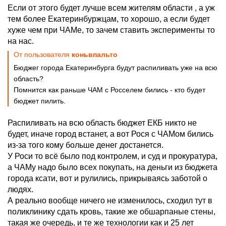
Если от этого будет лучше всем жителям области , а уж
тем более Екатеринбуржцам, то хорошо, а если будет
хуже чем при ЧАМе, то зачем ставить эксперименты то
на нас.
От пользователя
коньвпальто
Бюджег города Екатеринбурга будут распиливать уже на всю
область?
Помнится как раньше ЧАМ с Росселем бились - кто будет
бюджет пилить.
Распиливать на всю область бюджет ЕКБ никто не
будет, иначе город встанет, а вот Рося с ЧАМом бились
из-за того кому больше денег достанется.
У Роси то всё было под контролем, и суд и прокуратура,
а ЧАМу надо было всех покупать, на деньги из бюджета
города ксати, вот и рулились, прикрываясь заботой о
людях.
А реально вообще ничего не изменилось, сходил тут в
поликлинику сдать кровь, такие же обшарпаные стены,
такая же очередь, и те же технологии как и 25 лет