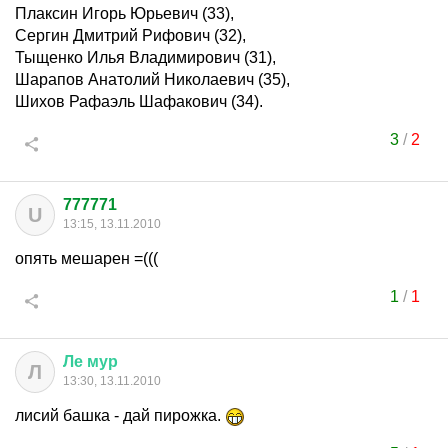
Плаксин Игорь Юрьевич (33),
Сергин Дмитрий Рифович (32),
Тыщенко Илья Владимирович (31),
Шарапов Анатолий Николаевич (35),
Шихов Рафаэль Шафакович (34).
3
/
2
777771
U
13:15, 13.11.2010
опять мешарен =(((
1
/
1
Ле
мур
Л
13:30, 13.11.2010
лисий башка - дай пирожка.