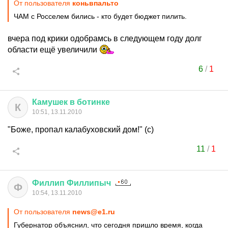
От пользователя
коньвпальто
ЧАМ с Росселем бились - кто будет бюджет пилить.
вчера под крики одобрамсь в следующем году долг
области ещё увеличили
6
/
1
Камушек
в
ботинке
К
10:51, 13.11.2010
"Боже, пропал калабуховский дом!" (с)
11
/
1
Филлип
Филлипыч
Ф
10:54, 13.11.2010
От пользователя
news@e1.ru
Губернатор объяснил, что сегодня пришло время, когда