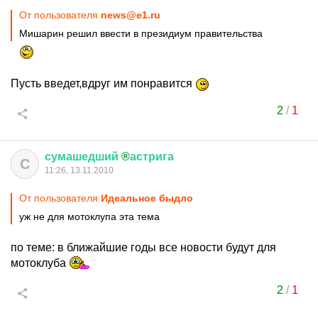
От пользователя
news@e1.ru
Мишарин решил ввести в президиум правительства
Пусть введет,вдруг им понравится
2
/
1
сумашедший
®
астрига
С
11:26, 13.11.2010
От пользователя
Идеальное быдло
уж не для мотоклупа эта тема
по теме: в ближайшие годы все новости будут для
мотоклуба
2
/
1