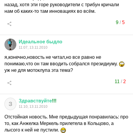
назад, хотя эти горе руководители с трибун кричали
нам об каких-то там инновациях во всём.
9
/
5
Идеальное
быдло
11:07, 13.11.2010
я,конечно,новость не читал,но все равно не
понимаю,что он там вводить собрался президиуму.
уж не для мотоклупа эта тема?
11
/
2
Здравствуйте
!!!
З
11:10, 13.11.2010
Отстойная новость. Мне предыдущая понравилась: про
то, как Анжелка Меркель прилетела в Кольцово, а
лысого к ней не пустили.