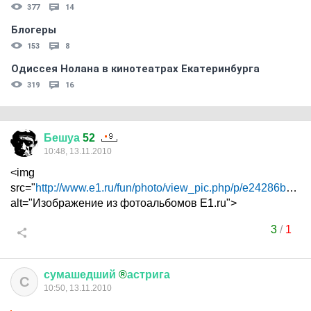
377
14
Блогеры
153
8
Одиссея Нолана в кинотеатрах Екатеринбурга
319
16
Бешуа
52
10:48, 13.11.2010
<img
src="
http://www.e1.ru/fun/photo/view_pic.php/p/e24286b9...
"
alt="Изображение из фотоальбомов E1.ru">
3
/
1
сумашедший
®
астрига
С
10:50, 13.11.2010