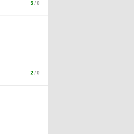
5
/
0
2
/
0