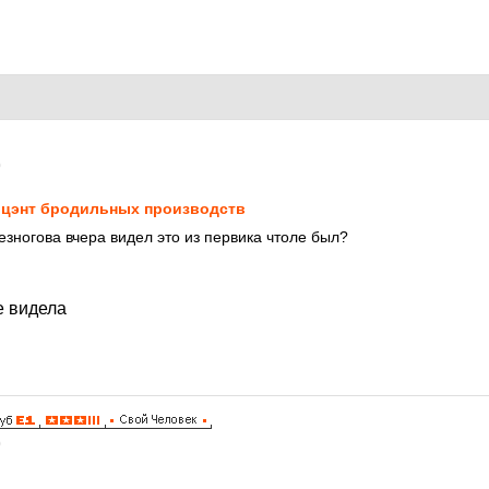
0
цэнт бродильных производств
езногова вчера видел это из первика чтоле был?
е видела
0