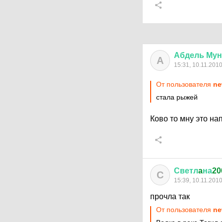
Абдель
Му
А
15:31, 10.11.201
От пользователя
ne
стала рыжей
Ково то мну это н
Светл
a
на
20
С
15:39, 10.11.201
прочла так
От пользователя
ne