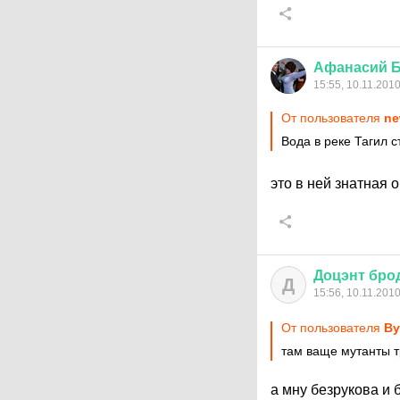
Афанасий
15:55, 10.11.201
От пользователя
ne
Вода в реке Тагил 
это в ней знатная
Доцэнт
бро
Д
15:56, 10.11.201
От пользователя
Ву
там ваще мутанты т
а мну безрукова и 