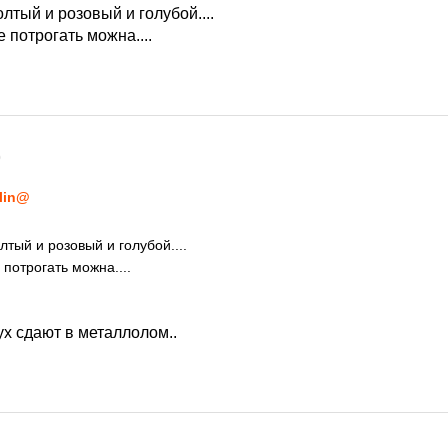
олтый и розовый и голубой....
 потрогать можна....
0
lin@
лтый и розовый и голубой....
потрогать можна....
х сдают в металлолом..