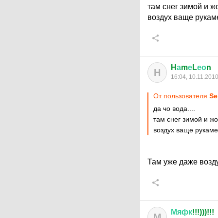
там снег зимой и ж
воздух ваще рукаме
H
а
m
е
L
ео
n
H
16:04, 10.11.201
От пользователя
Sе
да чо вода....
там снег зимой и жо
воздух ваще рукаме 
Там уже даже возду
Мяфк
!!!)))!!!
М