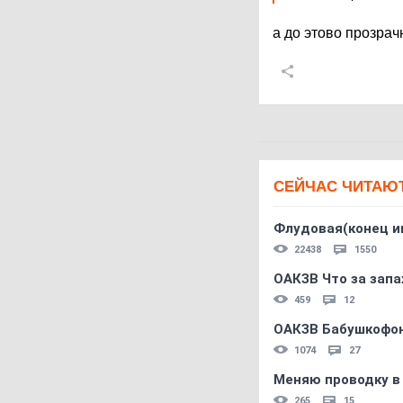
а до этово прозрач
СЕЙЧАС ЧИТАЮ
Флудовая(конец и
22438
1550
ОАКЗВ Что за запа
459
12
ОАКЗВ Бабушкофон
1074
27
Меняю проводку в
265
15