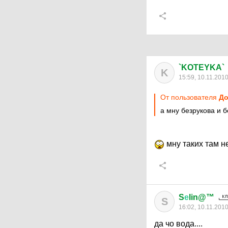
`KOTEYKA`
K
15:59, 10.11.201
От пользователя
До
а мну безрукова и б
мну таких там н
S
е
lin@™
S
16:02, 10.11.201
да чо вода....