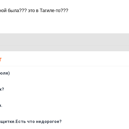
ной была??? это в Тагиле-то???
Т
юля)
х?
.
 щитке.Есть что недорогое?