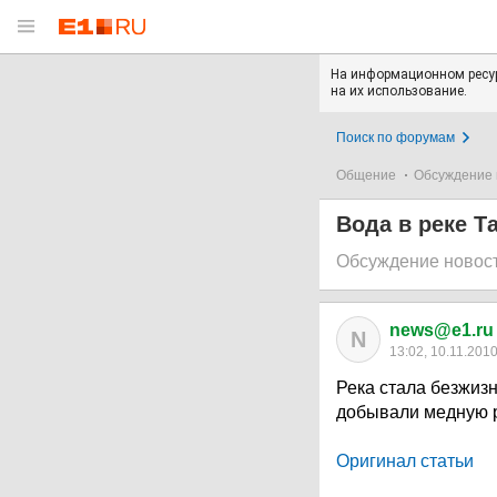
На информационном ресур
на их использование.
Поиск по форумам
Общение
Обсуждение 
Вода в реке Т
Обсуждение новос
news@e1.ru
N
13:02, 10.11.201
Река стала безжизн
добывали медную р
Оригинал статьи