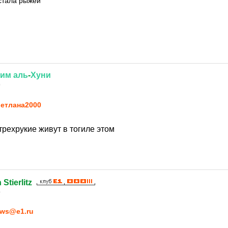
 стала рыжей
ним
аль
-
Хуни
0
етлaна2000
рехрукие живут в тогиле этом
Stierlitz
0
ws@e1.ru