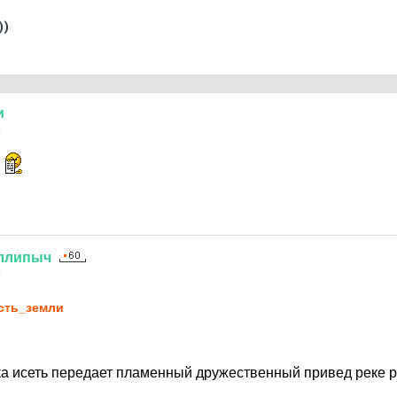
))
и
0
э
ллипыч
0
сть_земли
ка исеть передает пламенный дружественный привед реке 