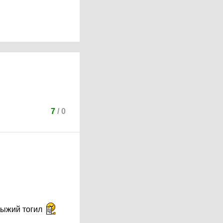
7
/
0
рыжий тогил