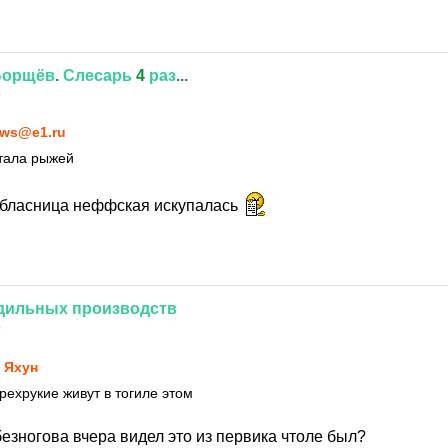
Борщёв
.
Слесарь
4
раз
...
0
ws@e1.ru
стала рыжей
 обласница неффская искупалась
дильных
производств
0
 Яхун
рехрукие живут в тогиле этом
безногова вчера видел это из первика чтоле был?