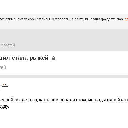
се применяются cookie-файлы. Оставаясь на сайте, вы подтверждаете свое
с
новостей
агил стала рыжей
тей
0
енной после того, как в нее попали сточные воды одной из 
уду.