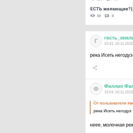
ЕСТЬ желающие?)
53
0
гость
_
земл
Г
15:41, 10.11.201
река Исеть негоду
Филлип
Фи
Ф
15:54, 10.11.201
От пользователя
го
река Исеть негодуэ
неее. молочная ре