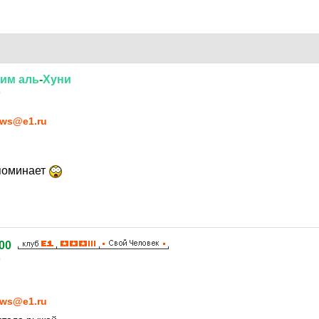
ним
аль
-
Хуни
0
ws@e1.ru
апоминает
00
0
ws@e1.ru