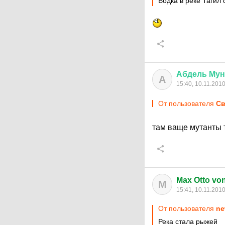
Водка в реке Тагил
Абдель
Му
А
15:40, 10.11.201
От пользователя
Св
там ваще мутанты т
Max Otto von 
M
15:41, 10.11.201
От пользователя
ne
Река стала рыжей