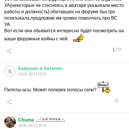
УА(некоторые не стесняясь в аватаре указывали место
работы и должность) обитавших на форуме быстро
позатыкала,предложив им громко помолчать про ВС
УА.
Вот если она обьявится интересно будет посмотреть на
ваши форумные войны с ней.
1
/
0
Камушек
в
ботинке
К
18:02, 08.11.2010
Пилоты-асы. Может поперек полосы сели?
0
Chuma
18:05, 08.11.2010