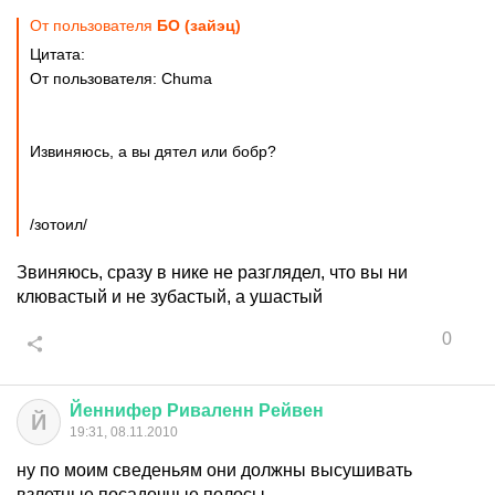
От пользователя
БО (зайэц)
Цитата:
От пользователя: Chuma
Извиняюсь, а вы дятел или бобр?
/зотоил/
Звиняюсь, сразу в нике не разглядел, что вы ни
клювастый и не зубастый, а ушастый
0
Йеннифер
Риваленн
Рейвен
Й
19:31, 08.11.2010
ну по моим сведеньям они должны высушивать
взлетные посадочные полосы...