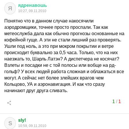
ядренавошь
Я
10:27, 09.11.2010
Понятно что в данном случае накосячили
аэродромщики, точнее просто проспали. Так как
метеослужба дала как обычно прогнозы основанные на
кофейной гуще. А эти не стали лишний раз проверять.
Ушли под ноль, а это при мокром покрытии и ветре
происходит буквально за 0,5 часа. Только, что на них
наезжать то, Шарль Латэн? А диспетчера не косячат?
Взлеты и посадки не с той полосы или вобще на рд-
гольф? У всех людей работа сложная и облажаться все
могут. А сейчас нет более злейших врагов чем
Кольцово, УА и аэронавигация. И как что сразу
начинают друг друга сливать.
1
/
1
sly!
S
10:59, 09.11.2010