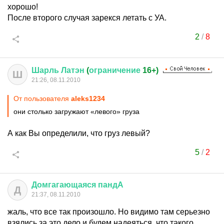
хорошо!
После второго случая зарекся летать с УА.
2
/
8
Шарль
Латэн
(
ограничение
16+)
Ш
21:26, 08.11.2010
От пользователя
aleks1234
они столько загружают «левого» груза
А как Вы определили, что груз левый?
5
/
2
Домгагающаяся
пандА
Д
21:37, 08.11.2010
жаль, что все так произошло. Но видимо там серьезно
взялись за это дело и будем надеяться, что такого