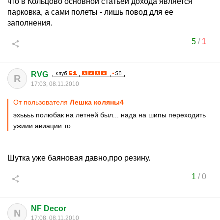
что в Кольцово основной статьей дохода является
парковка, а сами полеты - лишь повод для ее
заполнения.
5
/
1
RVG
R
17:03, 08.11.2010
От пользователя
Лешка коляны4
эхьььь полюбак на летней был... нада на шипы переходить
ужиии авиации то
Шутка уже баяновая давно,про резину.
1
/
0
NF Decor
N
17:08, 08.11.2010