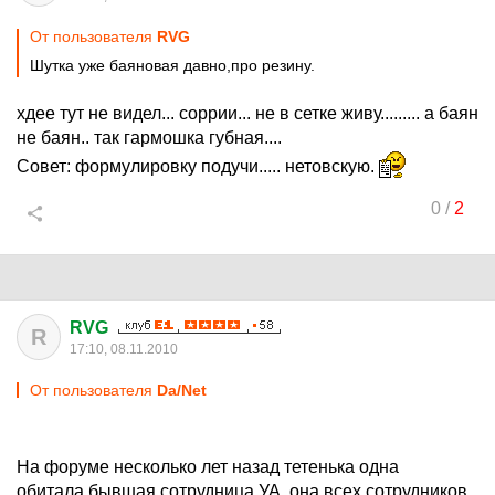
От пользователя
RVG
Шутка уже баяновая давно,про резину.
хдее тут не видел... соррии... не в сетке живу......... а баян
не баян.. так гармошка губная....
Совет: формулировку подучи..... нетовскую.
0
/
2
RVG
R
17:10, 08.11.2010
От пользователя
Da/Net
На форуме несколько лет назад тетенька одна
обитала,бывшая сотрудница УА, она всех сотрудников