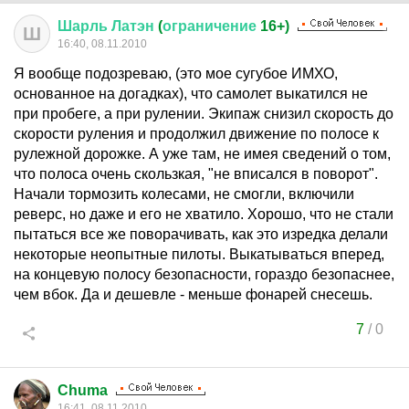
Шарль
Латэн
(
ограничение
16+)
Ш
16:40, 08.11.2010
Я вообще подозреваю, (это мое сугубое ИМХО,
основанное на догадках), что самолет выкатился не
при пробеге, а при рулении. Экипаж снизил скорость до
скорости руления и продолжил движение по полосе к
рулежной дорожке. А уже там, не имея сведений о том,
что полоса очень скользкая, "не вписался в поворот".
Начали тормозить колесами, не смогли, включили
реверс, но даже и его не хватило. Хорошо, что не стали
пытаться все же поворачивать, как это изредка делали
некоторые неопытные пилоты. Выкатываться вперед,
на концевую полосу безопасности, гораздо безопаснее,
чем вбок. Да и дешевле - меньше фонарей снесешь.
7
/
0
Chuma
16:41, 08.11.2010