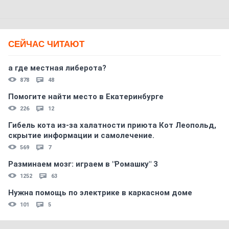
СЕЙЧАС ЧИТАЮТ
а где местная либерота?
878
48
Помогите найти место в Екатеринбурге
226
12
Гибель кота из-за халатности приюта Кот Леопольд,
скрытиe информации и самолечение.
569
7
Разминаем мозг: играем в "Ромашку" 3
1252
63
Нужна помощь по электрике в каркасном доме
101
5