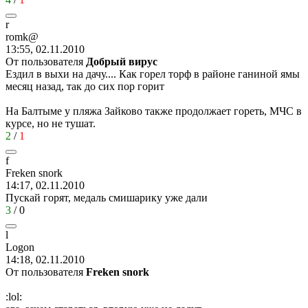
r
romk@
13:55, 02.11.2010
От пользователя
Добрый вирус
Ездил в выхи на дачу.... Как горел торф в районе ганиной ямы
месяц назад, так до сих пор горит
На Балтыме у пляжа Зайково также продолжает гореть, МЧС в
курсе, но не тушат.
2
/
1
f
Freken snork
14:17, 02.11.2010
Пускай горят, медаль смишарику уже дали
3
/
0
l
Logon
14:18, 02.11.2010
От пользователя
Freken snork
:lol: