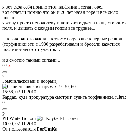
я вот скоа себя помню этот тарфяник всегда горел
вот отчетли помню что он и 20 лет назад горе и все было
пофиг.
я живу просто неподолеку и вете часто дует в нашу сторону с
поля, и дышать с каждым годом все труднее...
как говорят сторажилы в этому году ваще в первые решили
(торфиники эти с 1930 разрабатывали и бросели кажеться
после войны) этот участок...
и я смотрю такими силами...
0
/
2
з
Зомби
(
ласковый
и
добрый
)
15:56, 02.11.2010
Бардак, куда прокуратура смотрит, судить торфянники.
:ultra:
0
p
PB WinterBottom
16:09, 02.11.2010
От пользователя
ForUmKa