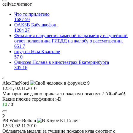
сейчас читают
Что то прилетело
1687
59
ОАКЗВ Бабушкофон.
1204
27
Фиксация нарушения камерой на разметку и тупейший
ответ полковника ГИБДД на жалобу о рассмотрении.
651
7
пруд на 66-м Квартале
57
0
Одиссея Нолана в кинотеатрах Екатеринбурга
305
16
a
AlexTheNord
12:31, 02.11.2010
Мишарин же давно приказал пожарам погаснуть! Ай-ай-ай!
Какие плохие торфяники
:-D
10
/
0
p
PB WinterBottom
12:33, 02.11.2010
Обладатель медали за тушение пожаров куда смотрит с