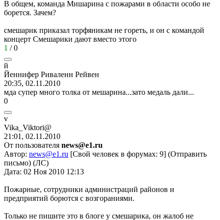
В общем, команда Мишарина с пожарами в области особо не
борется. Зачем?
смешарик приказал торфяникам не гореть, и он с командой
концерт Смешарики дают вместо этого
1
/
0
й
Йеннифер
Риваленн
Рейвен
20:35, 02.11.2010
мда супер много толка от мешарина...зато медаль дали...
0
v
Vika_Viktori@
21:01, 02.11.2010
От пользователя
news@e1.ru
Автор:
news@e1.ru
[Свой человек в форумах: 9] (Отправить
письмо) (ЛС)
Дата: 02 Ноя 2010 12:13
Пожарные, сотрудники администраций районов и
предприятий борются с возгораниями.
Только не пишите это в блоге у смешарика, он жалоб не