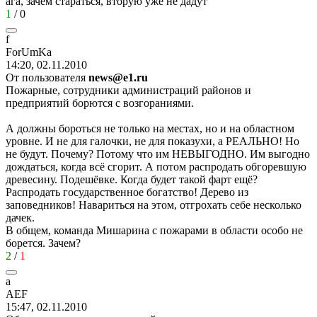
ага, зачем стараться, вторую уже не дадут
1
/
0
f
ForUmKa
14:20, 02.11.2010
От пользователя
news@e1.ru
Пожарные, сотрудники администраций районов и
предприятий борются с возгораниями.
А должны бороться не только на местах, но и на областном
уровне. И не для галочки, не для показухи, а РЕАЛЬНО! Но
не будут. Почему? Потому что им НЕВЫГОДНО. Им выгодно
дождаться, когда всё сгорит. А потом распродать обгоревшую
древесину. Подешёвке. Когда будет такой фарт ещё?
Распродать государственное богатство! Дерево из
заповедников! Навариться на этом, отгрохать себе несколько
дачек.
В общем, команда Мишарина с пожарами в области особо не
борется. Зачем?
2
/
1
a
AEF
15:47, 02.11.2010