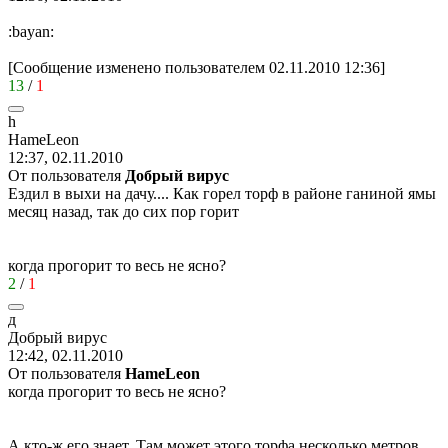
:bayan:
[Сообщение изменено пользователем 02.11.2010 12:36]
13
/
1
h
H
а
m
е
L
ео
n
12:37, 02.11.2010
От пользователя
Добрый вирус
Ездил в выхи на дачу.... Как горел торф в районе ганиной ямы
месяц назад, так до сих пор горит
когда прогорит то весь не ясно?
2
/
1
д
Добрый
вирус
12:42, 02.11.2010
От пользователя
HаmеLеоn
когда прогорит то весь не ясно?
А кто-ж его знает. Там может этого торфа несколько метров