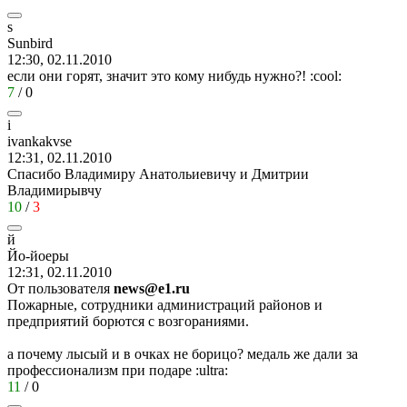
s
Sunbird
12:30, 02.11.2010
если они горят, значит это кому нибудь нужно?!
:cool:
7
/
0
i
ivankakvse
12:31, 02.11.2010
Спасибо Владимиру Анатольиевичу и Дмитрии
Владимирывчу
10
/
3
й
Йо
-
йоеры
12:31, 02.11.2010
От пользователя
news@e1.ru
Пожарные, сотрудники администраций районов и
предприятий борются с возгораниями.
а почему лысый и в очках не борицо? медаль же дали за
профессионализм при подаре
:ultra:
11
/
0