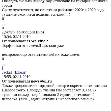
Обалдеть сколько народу задействовано на гектарах горящего
торфа
Сразу чувствуется, по стратегии работают 2020: к 2020 году
тушение окончится полным успехом!
:-)
0
д
Дохлый
воняющий
Енот
15:54, 02.11.2010
От пользователя
We Vibe 2
Торфяники эти сжечь!! Достали уже
неспровляюцо ответственные! их тоже сжечь
0
j
Jacka1 (
Шоки
)
15:55, 02.11.2010
От пользователя
news@e1.ru
Также продолжается торфяной пожар в окрестностях поселка
Шабровского. Площадь тления там составляет 0,3 га. В
тушении пожара задействовано 2 единицы техники, 4
человека. (МЧС, администрация Чкаловского района).