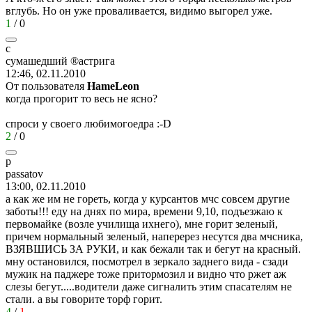
вглубь. Но он уже проваливается, видимо выгорел уже.
1
/
0
с
сумашедший
®
астрига
12:46, 02.11.2010
От пользователя
HаmеLеоn
когда прогорит то весь не ясно?
спроси у своего любимогоедра
:-D
2
/
0
p
passatov
13:00, 02.11.2010
а как же им не гореть, когда у курсантов мчс совсем другие
заботы!!! еду на днях по мира, времени 9,10, подъезжаю к
первомайке (возле училища ихнего), мне горит зеленый,
причем нормальный зеленый, наперерез несутся два мчсника,
ВЗЯВШИСЬ ЗА РУКИ, и как бежали так и бегут на красный.
мну остановился, посмотрел в зеркало заднего вида - сзади
мужик на паджере тоже притормозил и видно что ржет аж
слезы бегут.....водители даже сигналить этим спасателям не
стали. а вы говорите торф горит.
4
/
1