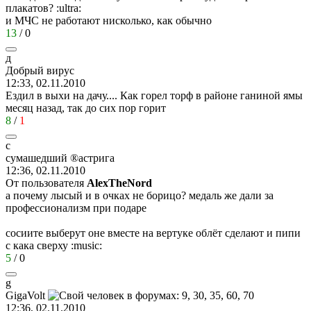
плакатов?
:ultra:
и МЧС не работают нисколько, как обычно
13
/
0
д
Добрый
вирус
12:33, 02.11.2010
Ездил в выхи на дачу.... Как горел торф в районе ганиной ямы
месяц назад, так до сих пор горит
8
/
1
с
сумашедший
®
астрига
12:36, 02.11.2010
От пользователя
AlexTheNord
а почему лысый и в очках не борицо? медаль же дали за
профессионализм при подаре
сосиите выберут оне вместе на вертуке облёт сделают и пипи
с кака сверху
:music:
5
/
0
g
GigaVolt
12:36, 02.11.2010