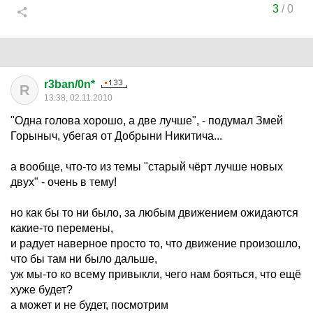
3
/
0
r3ban/0n*
R
13:38, 02.11.2010
"Одна голова хорошо, а две лучше", - подумал Змей
Горыныч, убегая от Добрыни Никитича...
а вообще, что-то из темы "старый чёрт лучше новых
двух" - очень в тему!
но как бы то ни было, за любым движением ожидаются
какие-то перемены,
и радует наверное просто то, что движение произошло,
что бы там ни было дальше,
уж мы-то ко всему привыкли, чего нам бояться, что ещё
хуже будет?
а может и не будет, посмотрим