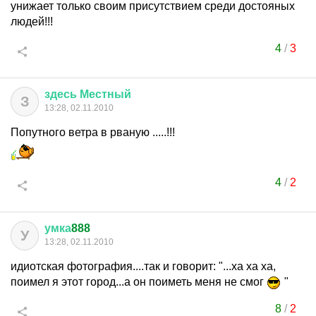
унижает только своим присутствием среди достояных
людей!!!
4
/
3
здесь
Местный
З
13:28, 02.11.2010
Попутного ветра в рваную .....!!!
4
/
2
умка
888
У
13:28, 02.11.2010
идиотская фотография....так и говорит: "...ха ха ха,
поимел я этот город...а он поиметь меня не смог
"
8
/
2