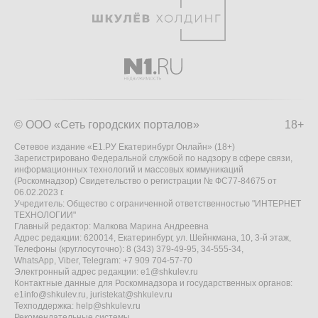
© ООО «Сеть городских порталов»
18+
Сетевое издание «Е1.РУ Екатеринбург Онлайн» (18+)
Зарегистрировано Федеральной службой по надзору в сфере связи,
информационных технологий и массовых коммуникаций
(Роскомнадзор) Свидетельство о регистрации № ФС77-84675 от
06.02.2023 г.
Учредитель: Общество с ограниченной ответственностью "ИНТЕРНЕТ
ТЕХНОЛОГИИ"
Главный редактор: Малкова Марина Андреевна
Адрес редакции: 620014, Екатеринбург, ул. Шейнкмана, 10, 3-й этаж,
Телефоны (круглосуточно): 8 (343) 379-49-95, 34-555-34,
WhatsApp, Viber, Telegram: +7 909 704-57-70
Электронный адрес редакции:
e1@shkulev.ru
Контактные данные для Роскомнадзора и государственных органов:
e1info@shkulev.ru
,
juristekat@shkulev.ru
Техподдержка:
help@shkulev.ru
Рекомендательные системы