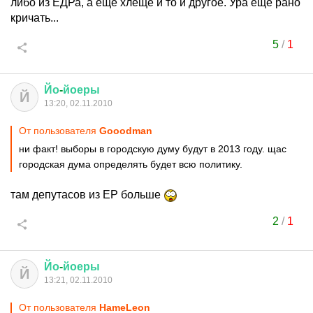
либо из ЕДРа, а еще хлеще и то и другое. Ура еще рано
кричать...
5
/
1
Йо
-
йоеры
Й
13:20, 02.11.2010
От пользователя
Gooodman
ни факт! выборы в городскую думу будут в 2013 году. щас
городская дума определять будет всю политику.
там депутасов из ЕР больше
2
/
1
Йо
-
йоеры
Й
13:21, 02.11.2010
От пользователя
HаmеLеоn