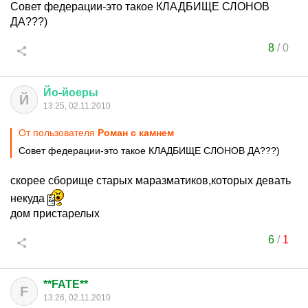
Совет федерации-это такое КЛАДБИЩЕ СЛОНОВ
ДА???)
8
/
0
Йо
-
йоеры
Й
13:25, 02.11.2010
От пользователя
Роман с камнем
Совет федерации-это такое КЛАДБИЩЕ СЛОНОВ ДА???)
скорее сборище старых маразматиков,которых девать
некуда
дом пристарелых
6
/
1
**FATE**
F
13:26, 02.11.2010