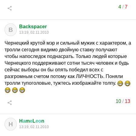
4
/
7
Backspacer
B
13:19, 02.11.2010
Чернецкий крутой мэр и сильный мужик с характером, а
тролли сегодня видимо двойную ставку получают
чтобы напоследок поднасрать. Только людей которые
Чернецкого поддерживают сотни тысяч человек и будь
сейчас выборы он бы опять победил всех с
разгромным счетом потому как ЛИЧНОСТЬ. Поняли
тролли тупоголовые, тужтесь изображайте толпу.
10
/
13
H
а
m
е
L
ео
n
H
13:19, 02.11.2010