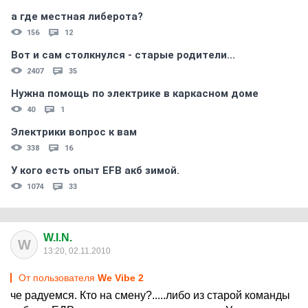
а где местная либерота?
156
12
Вот и сам столкнулся - старые родители...
2407
35
Нужна помощь по электрике в каркасном доме
40
1
Электрики вопрос к вам
338
16
У кого есть опыт EFB акб зимой.
1074
33
W.I.N.
W
13:20, 02.11.2010
От пользователя
We Vibe 2
че радуемся. Кто на смену?.....либо из старой команды