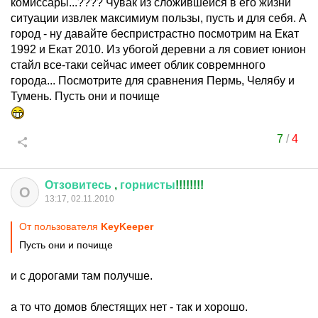
комиссары...???? Чувак из сложившейся в его жизни
ситуации извлек максимиум пользы, пусть и для себя. А
город - ну давайте беспристрастно посмотрим на Екат
1992 и Екат 2010. Из убогой деревни а ля совиет юнион
стайл все-таки сейчас имеет облик совремнного
города... Посмотрите для сравнения Пермь, Челябу и
Тумень. Пусть они и почище
7
/
4
Отзовитесь
,
горнисты
!!!!!!!!
О
13:17, 02.11.2010
От пользователя
KeyKeeper
Пусть они и почище
и с дорогами там получше.
а то что домов блестящих нет - так и хорошо.