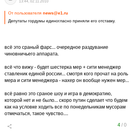
13:44, 02.11.2010
От пользователя
news@e1.ru
Депутаты гордумы единогласно приняли его отставку.
всё это сраный фарс... очередное раздувание
чиновничьего аппарата.
всё что вижу - будет шестерка мер + сити менеджер
ставленик единой россии... смотря кого прочат на роль
мера и сити менеджера - нахер он вообще нужен мер...
всё равно это сраное шоу и игра в демократию,
которой нет и не было... скоро путин сделает что будем
как на условке ходить все по понедельникам мусорам
отмечаться, такое чувство....
4
/
0