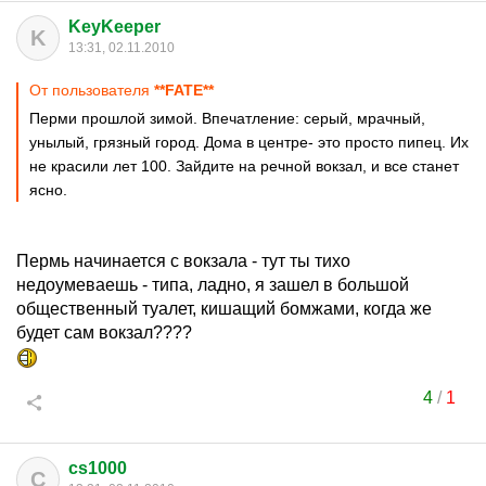
KeyKeeper
K
13:31, 02.11.2010
От пользователя
**FATE**
Перми прошлой зимой. Впечатление: серый, мрачный,
унылый, грязный город. Дома в центре- это просто пипец. Их
не красили лет 100. Зайдите на речной вокзал, и все станет
ясно.
Пермь начинается с вокзала - тут ты тихо
недоумеваешь - типа, ладно, я зашел в большой
общественный туалет, кишащий бомжами, когда же
будет сам вокзал????
4
/
1
cs1000
C