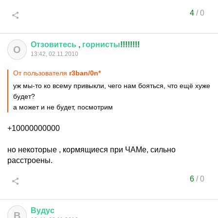
4
/
0
Отзовитесь
,
горнисты
!!!!!!!!
О
13:42, 02.11.2010
От пользователя
r3ban/0n*
уж мы-то ко всему привыкли, чего нам бояться, что ещё хуже
будет?
а может и не будет, посмотрим
+10000000000
но некоторые , кормящиеся при ЧАМе, сильно
расстроены.
6
/
0
Вудус
В