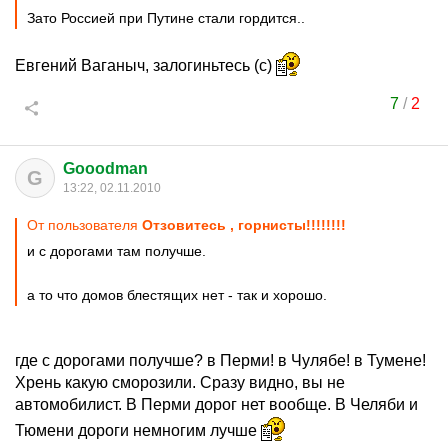
Зато Россией при Путине стали гордится..
Евгений Ваганыч, залогиньтесь (с)
7
/
2
Gooodman
G
13:22, 02.11.2010
От пользователя
Отзовитесь , горнисты!!!!!!!!
и с дорогами там получше.
а то что домов блестящих нет - так и хорошо.
где с дорогами получше? в Перми! в Чулябе! в Тумене!
Хрень какую сморозили. Сразу видно, вы не
автомобилист. В Перми дорог нет вообще. В Челяби и
Тюмени дороги немногим лучше