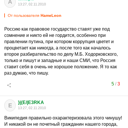
А
13:27, 02.11.2010
От пользователя
HаmеLеоn
Россию как правовое государство ставят уже под
сомнение и никто ей не гордится, особенно при
правлении путина, при котором коррупция цветет и
процветает как никогда, а после того как началось
второе разбирательство по делу М.Б. Ходорковского,
только и пишут и западные и наши СМИ, что Россия
ставит себя в очень не хорошое положение. Я то как
раз думаю, что пишу.
5
/
3
}|{E/|E3RKA
E
13:27, 02.11.2010
Википедия правильно охарактеризовала этого чинушу!
И никакой он не почетный гражданин нашего города,