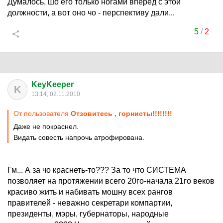
Думалось, шо его только ногами вперёд с этой
должности, а вот оно чо - перспективу дали...
5
/
2
KeyKeeper
K
13:14, 02.11.2010
От пользователя
Отзовитесь , горнисты!!!!!!!!
Даже не покраснел.
Видать совесть напрочь атрофирована.
Гм... А за чо краснеть-то??? За то что СИСТЕМА
позволяет на протяжении всего 20го-начала 21го веков
красиво жить и набивать мошну всех рангов
правителей - неважно секретари компартии,
президенты, мэры, губернаторы, народные