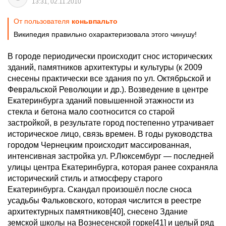
13:31, 02.11.2010
От пользователя
коньвпальто
Википедия правильно охарактеризовала этого чинушу!
В городе периодически происходит снос исторических
зданий, памятников архитектуры и культуры (к 2009
снесены практически все здания по ул. Октябрьской и
Февральской Революции и др.). Возведение в центре
Екатеринбурга зданий повышенной этажности из
стекла и бетона мало соотносится со старой
застройкой, в результате город постепенно утрачивает
историческое лицо, связь времен. В годы руководства
городом Чернецким происходит массированная,
интенсивная застройка ул. Р.Люксембург — последней
улицы центра Екатеринбурга, которая ранее сохраняла
исторический стиль и атмосферу старого
Екатеринбурга. Скандал произошёл после сноса
усадьбы Фальковского, которая числится в реестре
архитектурных памятников[40], снесено Здание
земской школы на Вознесенской горке[41] и целый ряд