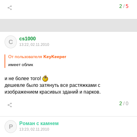
2
/
5
cs1000
C
13:22, 02.11.2010
От пользователя
KeyKeeper
имеет облик
и не более того!
дешевле было затянуть все растяжками с
изображением красивых зданий и парков.
2
/
0
Роман
с
камнем
Р
13:23, 02.11.2010