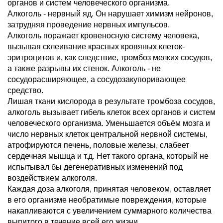
органов и систем человеческого организма.
Алкоголь - нервный яд. Он нарушает химизм нейронов,
затрудняя проведение нервных импульсов.
Алкоголь поражает кровеносную систему человека,
вызывая склеивание красных кровяных клеток-
эритроцитов и, как следствие, тромбоз мелких сосудов,
а также разрывы их стенок. Алкоголь - не
сосудорасширяющее, а сосудозакупоривающее
средство.
Лишая ткани кислорода в результате тромбоза сосудов,
алкоголь вызывает гибель клеток всех органов и систем
человеческого организма. Уменьшается объём мозга и
число нервных клеток центральной нервной системы,
атрофируются печень, половые железы, слабеет
сердечная мышца и т.д. Нет такого органа, который не
испытывал бы дегенеративных изменений под
воздействием алкоголя.
Каждая доза алкоголя, принятая человеком, оставляет
в его организме необратимые повреждения, которые
накапливаются с увеличением суммарного количества
выпитого в течение всей его жизни.