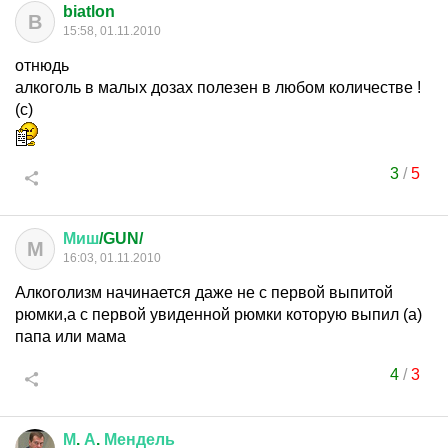
biatlon
B
15:58, 01.11.2010
отнюдь
алкоголь в малых дозах полезен в любом количестве !
(с)
3
/
5
Миш
/GUN/
М
16:03, 01.11.2010
Алкоголизм начинается даже не с первой выпитой
рюмки,а с первой увиденной рюмки которую выпил (а)
папа или мама
4
/
3
М
.
А
.
Мендель