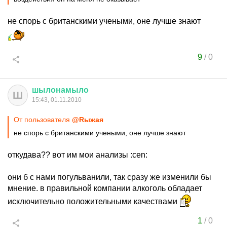
не спорь с британскими учеными, оне лучше знают
9
/
0
шылонамыло
Ш
15:43, 01.11.2010
От пользователя
@Rыжая
не спорь с британскими учеными, оне лучше знают
откудава?? вот им мои анализы :cen:
они б с нами погульванили, так сразу же изменили бы
мнение. в правильной компании алкоголь обладает
исключительно положительными качествами
1
/
0