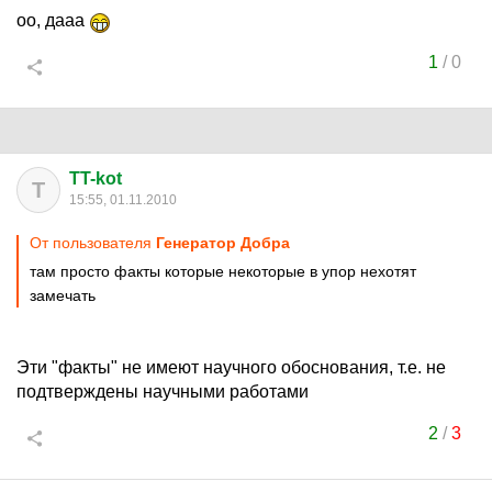
оо, дааа
1
/
0
TT-kot
T
15:55, 01.11.2010
От пользователя
Генератор Добра
там просто факты которые некоторые в упор нехотят
замечать
Эти "факты" не имеют научного обоснования, т.е. не
подтверждены научными работами
2
/
3