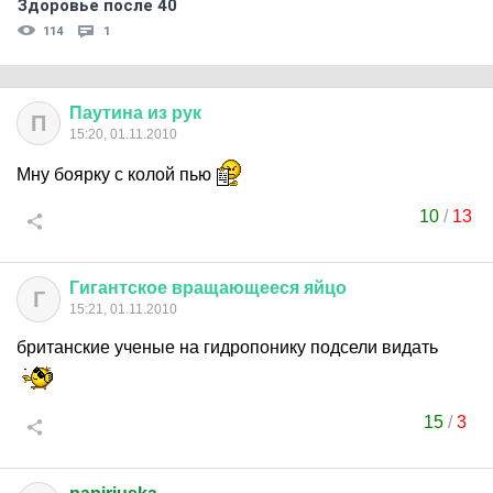
Здоровье после 40
114
1
Паутина
из
рук
П
15:20, 01.11.2010
Мну боярку с колой пью
10
/
13
Гигантское
вращающееся
яйцо
Г
15:21, 01.11.2010
британские ученые на гидропонику подсели видать
15
/
3