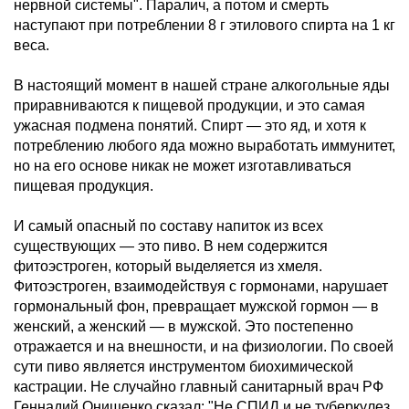
нервной системы". Паралич, а потом и смерть
наступают при потреблении 8 г этилового спирта на 1 кг
веса.
В настоящий момент в нашей стране алкогольные яды
приравниваются к пищевой продукции, и это самая
ужасная подмена понятий. Спирт — это яд, и хотя к
потреблению любого яда можно выработать иммунитет,
но на его основе никак не может изготавливаться
пищевая продукция.
И самый опасный по составу напиток из всех
существующих — это пиво. В нем содержится
фитоэстроген, который выделяется из хмеля.
Фитоэстроген, взаимодействуя с гормонами, нарушает
гормональный фон, превращает мужской гормон — в
женский, а женский — в мужской. Это постепенно
отражается и на внешности, и на физиологии. По своей
сути пиво является инструментом биохимической
кастрации. Не случайно главный санитарный врач РФ
Геннадий Онищенко сказал: "Не СПИД и не туберкулез