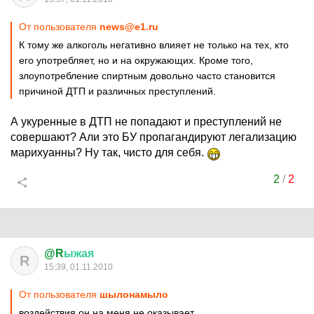
От пользователя
news@e1.ru
К тому же алкоголь негативно влияет не только на тех, кто
его употребляет, но и на окружающих. Кроме того,
злоупотребление спиртным довольно часто становится
причиной ДТП и различных преступлений.
А укуренные в ДТП не попадают и преступлений не
совершают? Али это БУ пропагандируют легализацию
марихуанны? Ну так, чисто для себя.
2
/
2
@R
ыжая
R
15:39, 01.11.2010
От пользователя
шылонамыло
воздействия он на меня не оказывает