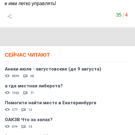
и ими легко управлять!
35
/
4
СЕЙЧАС ЧИТАЮТ
Анеки июле - августовские (до 9 августа)
8899
68
а где местная либерота?
1363
71
Помогите найти место в Екатеринбурге
377
12
ОАКЗВ Что за запах?
874
14