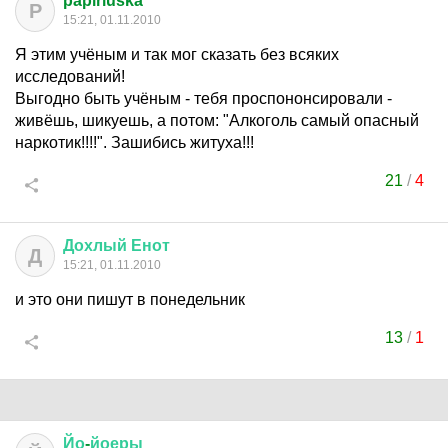
papiriuska
P
15:21, 01.11.2010
Я этим учёным и так мог сказать без всяких
исследований!
Выгодно быть учёным - тебя проспононсировали -
живёшь, шикуешь, а потом: "Алкоголь самый опасный
наркотик!!!!". Зашибись житуха!!!
21
/
4
Дохлый
Енот
Д
15:21, 01.11.2010
и это они пишут в понедельник
13
/
1
Йо
-
йоеры