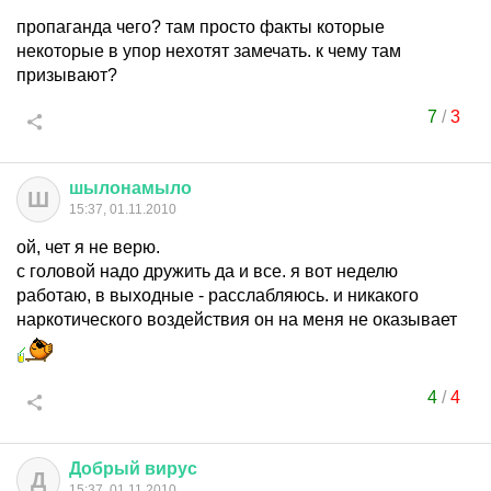
пропаганда чего? там просто факты которые
некоторые в упор нехотят замечать. к чему там
призывают?
7
/
3
шылонамыло
Ш
15:37, 01.11.2010
ой, чет я не верю.
с головой надо дружить да и все. я вот неделю
работаю, в выходные - расслабляюсь. и никакого
наркотического воздействия он на меня не оказывает
4
/
4
Добрый
вирус
Д
15:37, 01.11.2010