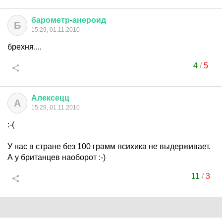
барометр
-
анероид
Б
15:29, 01.11.2010
брехня....
4
/
5
Алексецц
А
15:29, 01.11.2010
:-(
У нас в стране без 100 грамм психика не выдерживает.
А у британцев наоборот :-)
11
/
3