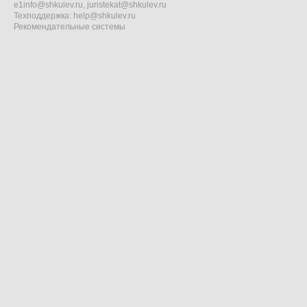
e1info@shkulev.ru
,
juristekat@shkulev.ru
Техподдержка:
help@shkulev.ru
Рекомендательные системы