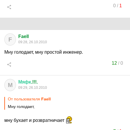
0
/
1
Faell
F
09:28, 26.10.2010
Мну голодает, мну простой инженер.
12
/
0
Мяфк
.!!!.
М
09:29, 26.10.2010
От пользователя
Faell
Мну голодает,
мну бухает и розвратничает