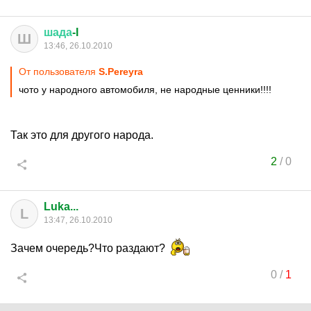
шада
-I
Ш
13:46, 26.10.2010
От пользователя
S.Pereyra
чото у народного автомобиля, не народные ценники!!!!
Так это для другого народа.
2
/
0
Luka...
L
13:47, 26.10.2010
Зачем очередь?Что раздают?
0
/
1