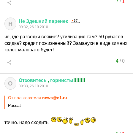
7
/
1
Не
Здешний
паренек
Н
09:32, 26.10.2010
че, где разводки всякие? утилизация там? 50 рубасов
скидка? кредит пожизненный? Заманухи в виде зимних
колес маловато будет!
4
/
0
Отзовитесь
,
горнисты
!!!!!!!!
О
09:33, 26.10.2010
От пользователя
news@e1.ru
Passat
точно. надо сходить.