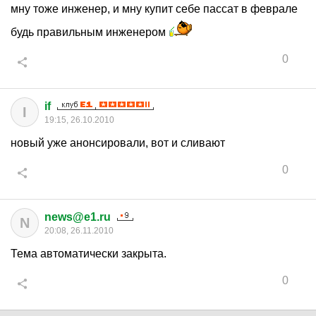
мну тоже инженер, и мну купит себе пассат в феврале
будь правильным инженером
0
if
I
19:15, 26.10.2010
новый уже анонсировали, вот и сливают
0
news@e1.ru
N
20:08, 26.11.2010
Тема автоматически закрыта.
0