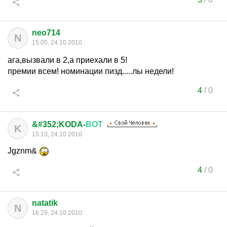
neo714
N
15:05, 24.10.2010
ага,вызвали в 2,а приехали в 5!
премии всем! номинации пизд.....лы недели!
4
/
0
&#352;KODA-
ВОТ
K
15:13, 24.10.2010
Jgznm&
4
/
0
natatik
N
16:29, 24.10.2010