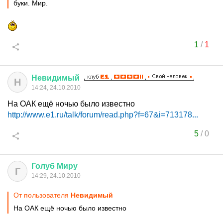
буки. Мир.
1
/
1
Невидимый
Н
14:24, 24.10.2010
На ОАК ещё ночью было известно
http://www.e1.ru/talk/forum/read.php?f=67&i=713178...
5
/
0
Голуб
Миру
Г
14:29, 24.10.2010
От пользователя
Невидимый
На ОАК ещё ночью было известно