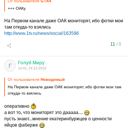
От пользователя
GTA4
+++ ОАКу
На Первом канале даже ОАК мониторят, ибо фотки мои
там откуда-то взялись
http://www.1tv.ru/news/social/163596
11
/
0
Голуб
Миру
Г
14:41, 24.10.2010
От пользователя
Невидимый
На Первом канале даже ОАК мониторят, ибо фотки мои там
откуда-то взялись
оперативно
а вот то, что мониторят это дааааа....
пусть знают...мнение екатеринбуржцев о ценности
яйцов фаберже