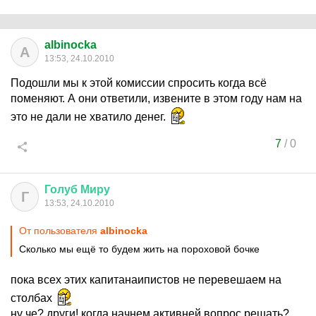
albinocka
A
13:53, 24.10.2010
Подошли мы к этой комиссии спросить когда всё
поменяют. А они ответили, извените в этом году нам на
это не дали не хватило денег.
7
/
0
Голуб
Миру
Г
13:53, 24.10.2010
От пользователя
albinocka
Сколько мы ещё то будем жить на пороховой бочке
пока всех этих капитанаипистов не перевешаем на
столбах
ну че? други! когда начнем активней вопрос решать?