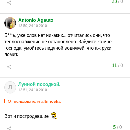
23
/
0
Antonio Agauto
13:50, 24.10.2010
Б***ь, уже слов нет никаких....отчитались они, что
теплоснабжение не остановлено. Зайдите ко мне
господа, умойтесь ледяной водичкей, что аж руки
ломит.
11
/
0
Лунной
походкой
.
Л
13:51, 24.10.2010
От пользователя
albinocka
Вот и постродавшие
5
/
0