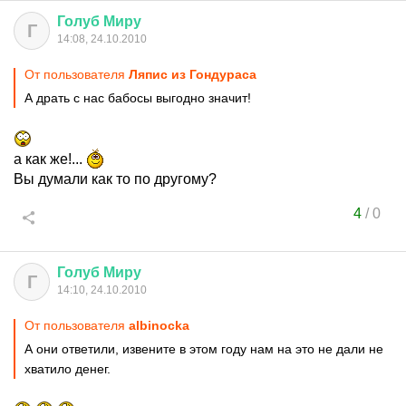
Голуб
Миру
Г
14:08, 24.10.2010
От пользователя
Ляпис из Гондураса
А драть с нас бабосы выгодно значит!
а как же!...
Вы думали как то по другому?
4
/
0
Голуб
Миру
Г
14:10, 24.10.2010
От пользователя
albinocka
А они ответили, извените в этом году нам на это не дали не
хватило денег.