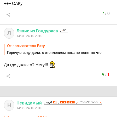
+++ ОАКу
7
/
0
Ляпис
из
Гондураса
Л
14:31, 24.10.2010
От пользователя
Paty
Горячую воду дали, с отоплением пока не понятно что
Да где дали-то? Нету!!!
5
/
1
Невидимый
Н
14:36, 24.10.2010