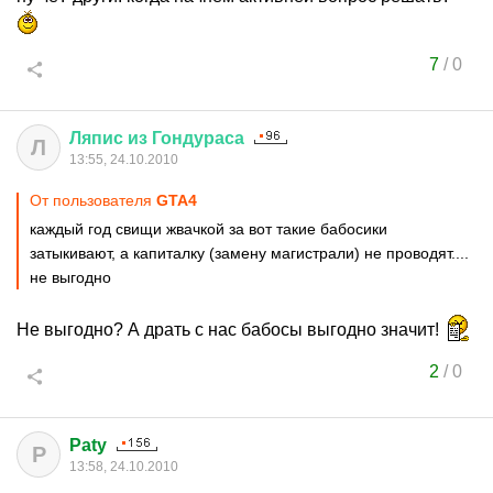
7
/
0
Ляпис
из
Гондураса
Л
13:55, 24.10.2010
От пользователя
GTA4
каждый год свищи жвачкой за вот такие бабосики
затыкивают, а капиталку (замену магистрали) не проводят....
не выгодно
Не выгодно? А драть с нас бабосы выгодно значит!
2
/
0
Paty
P
13:58, 24.10.2010