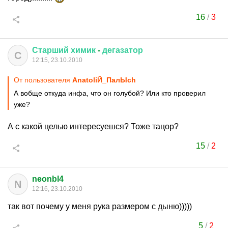
16
/
3
Старший
химик
-
дегазатор
С
12:15, 23.10.2010
От пользователя
AnatoliЙ_ПaлЫch
А вобще откуда инфа, что он голубой? Или кто проверил
уже?
А с какой целью интересуешся? Тоже тацор?
15
/
2
neonbl4
N
12:16, 23.10.2010
так вот почему у меня рука размером с дыню)))))
5
/
2