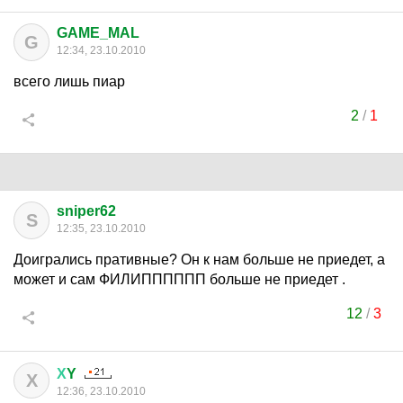
GAME_MAL
G
12:34, 23.10.2010
всего лишь пиар
2
/
1
sniper62
S
12:35, 23.10.2010
Доигрались пративные? Он к нам больше не приедет, а
может и сам ФИЛИПППППП больше не приедет .
12
/
3
Х
Y
Х
12:36, 23.10.2010