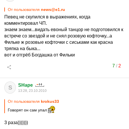
От пользователя
news@e1.ru
Певец не скупился в выражениях, когда
комментировал ЧП.
знаем знаем...видать евоный танцор не подготовился к
встрече со звездой и не снял розовую кофточку...а
Фильке ж розовые кофточки с сиськами как красна
тряпка на быка...
вот и отгрёб Богдашка от Фильки
7
/
2
SHape
S
13:28, 23.10.2010
От пользователя
krokus33
Говорят он сам упал
3 раза)))))))