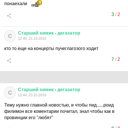
понаехали
3
/
2
Старший
химик
-
дегазатор
С
12:40, 23.10.2010
кто то еще на концерты пучеглагозого ходит
7
/
2
Старший
химик
-
дегазатор
С
12:44, 23.10.2010
Тему нужно главной новостью, и чтобы пид......роид
филимон все коментарии почитал, знал чтобы как в
провинции его "любят"