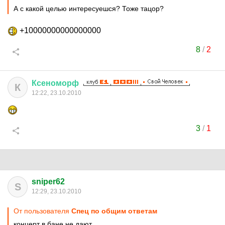
А с какой целью интересуешся? Тоже тацор?
+10000000000000000
8
/
2
Ксеноморф
К
12:22, 23.10.2010
3
/
1
sniper62
S
12:29, 23.10.2010
От пользователя
Спец по общим ответам
концерт в бане не дают