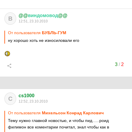
@@
виндомовод
@@
В
12:51, 23.10.2010
От пользователя
БУБЛЬ-ГУМ
ну хорошо хоть не износиловали его
3
/
2
cs1000
C
12:52, 23.10.2010
От пользователя
Михельсон Конрад Карлович
Тему нужно главной новостью, и чтобы пид......роид
филимон все коментарии почитал, знал чтобы как в