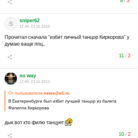
8
/
3
sniper62
S
12:44, 23.10.2010
Прочитал сначала "избит личный танцор Киркорова" у
думаю ваще ппц..
11
/
2
no way
12:46, 23.10.2010
От пользователя
news@e1.ru
В Екатеринбурге был избит лучший танцор из балета
Филиппа Киркорова
дык вот кто филю танцует
10
/
2