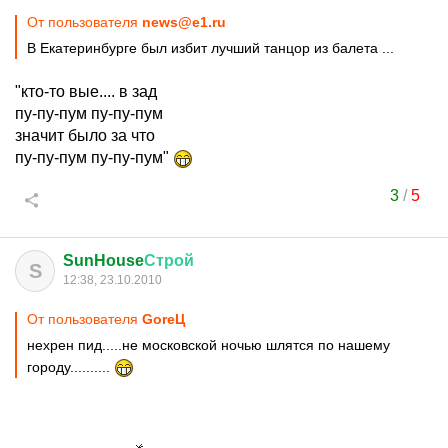
От пользователя
news@e1.ru
В Екатеринбурге был избит лучший танцор из балета ...
"кто-то вые.... в зад
пу-пу-пум пу-пу-пум
значит было за что
пу-пу-пум пу-пу-пум"
3
/
5
SunHouse
Строй
S
12:38, 23.10.2010
От пользователя
GoreЦ
нехрен пид.....не московской ночью шлятся по нашему
городу..........