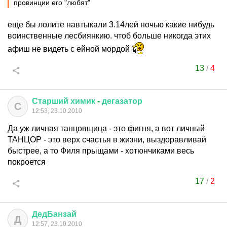
провинции его "любят"
еще бы лолите навтыкали 3.14лей ночью какие нибудь
воинственные лесбиянкию. чтоб больше никогда этих
афиш не видеть с ейной мордой
13
/
4
Старший
химик
-
дегазатор
С
12:53, 23.10.2010
Да уж личная танцовщица - это фигня, а вот личный
ТАНЦОР - это верх счастья в жизни, выздоравливай
быстрее, а то Филя прыщами - хотюнчиками весь
покроется
17
/
2
ДедБанзай
Д
12:57, 23.10.2010