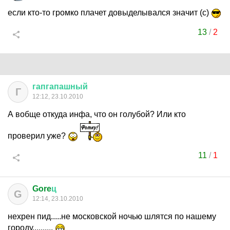
если кто-то громко плачет довыделывался значит (с)
13
/
2
гапгапашный
Г
12:12, 23.10.2010
А вобще откуда инфа, что он голубой? Или кто
проверил уже?
11
/
1
Gore
ц
G
12:14, 23.10.2010
нехрен пид.....не московской ночью шлятся по нашему
городу..........