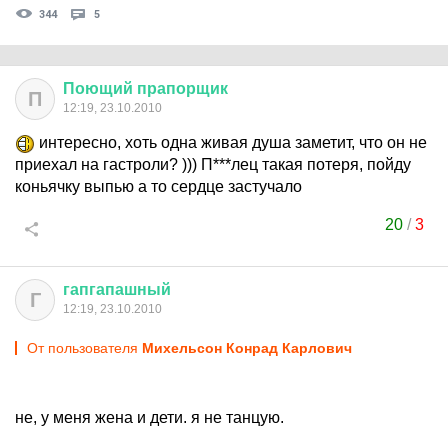
344
5
Поющий
прапорщик
П
12:19, 23.10.2010
интересно, хоть одна живая душа заметит, что он не
приехал на гастроли? ))) П***лец такая потеря, пойду
коньячку выпью а то сердце застучало
20
/
3
гапгапашный
Г
12:19, 23.10.2010
От пользователя
Михельсон Конрад Карлович
не, у меня жена и дети. я не танцую.