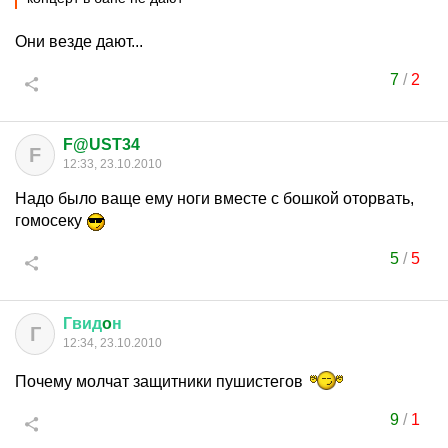
Они везде дают...
7
/
2
F@UST34
F
12:33, 23.10.2010
Надо было ваще ему ноги вместе с бошкой оторвать,
гомосеку
5
/
5
Гвид
o
н
Г
12:34, 23.10.2010
Почему молчат защитники пушистегов
9
/
1