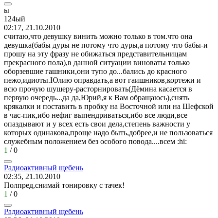
ы
124
ый
02:17, 21.10.2010
считаю,что девушку винить можно только в том.что она
девушка(бабы дуры не потому что дуры,а потому что бабы-и
прошу на эту фразу не обижаться представительницам
прекрасного пола),в данной ситуации виноваты только
оборзевшие гашники,они тупо до...бались до красного
пежо,идиоты.Юлию оправдать,а вот гаишников,кортежи и
всю прочую шушеру-расторнировать(Дёмина касается в
первую очередь...да да,Юрий,я к Вам обращаюсь),снять
крякалки и поставить в пробку на Восточной или на Шефской
в час-пик,ибо нефиг выпендриваться,ибо все люди,все
опаздывают и у всех есть свои дела,степень важности у
которых одинакова,проще надо быть,добрее,и не пользоваться
служебным положением без особого повода....всем
:hi:
1
/
0
Радиоактивный
щебень
02:35, 21.10.2010
Полпред,снимай тонировку с тачек!
1
/
0
Радиоактивный
щебень