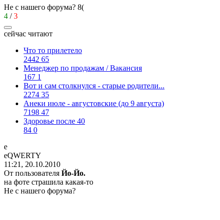
Не с нашего форума?
8(
4
/
3
сейчас читают
Что то прилетело
2442
65
Менеджер по продажам / Вакансия
167
1
Вот и сам столкнулся - старые родители...
2274
35
Анеки июле - августовские (до 9 августа)
7198
47
Здоровье после 40
84
0
е
е
QWERTY
11:21, 20.10.2010
От пользователя
Йо-Йо.
на фоте страшила какая-то
Не с нашего форума?