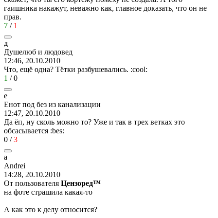
гаишника накажут, неважно как, главное доказать, что он не
прав.
7
/
1
д
Душелюб
и
людовед
12:46, 20.10.2010
Что, ещё одна? Тётки разбушевались.
:cool:
1
/
0
е
Енот
под
без
из
канализации
12:47, 20.10.2010
Да ёп, ну сколь можно то? Уже и так в трех ветках это
обсасывается
:bes:
0
/
3
a
Andrei
14:28, 20.10.2010
От пользователя
Цензоред™
на фоте страшила какая-то
А как это к делу относится?