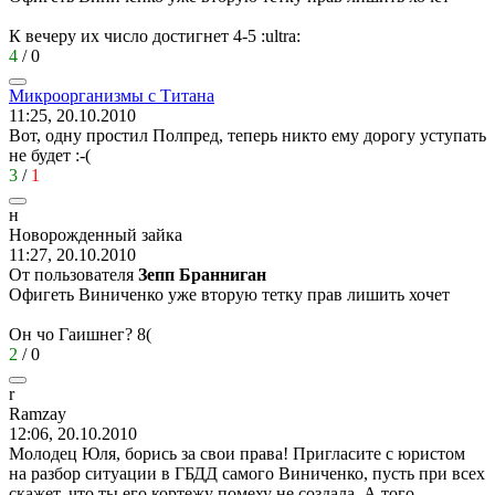
К вечеру их число достигнет 4-5
:ultra:
4
/
0
Микроорганизмы
с
Титана
11:25, 20.10.2010
Вот, одну простил Полпред, теперь никто ему дорогу уступать
не будет
:-(
3
/
1
н
Новорожденный
зайка
11:27, 20.10.2010
От пользователя
Зепп Бранниган
Офигеть Виниченко уже вторую тетку прав лишить хочет
Он чо Гаишнег?
8(
2
/
0
r
Ramzay
12:06, 20.10.2010
Молодец Юля, борись за свои права! Пригласите с юристом
на разбор ситуации в ГБДД самого Виниченко, пусть при всех
скажет, что ты его кортежу помеху не создала. А того