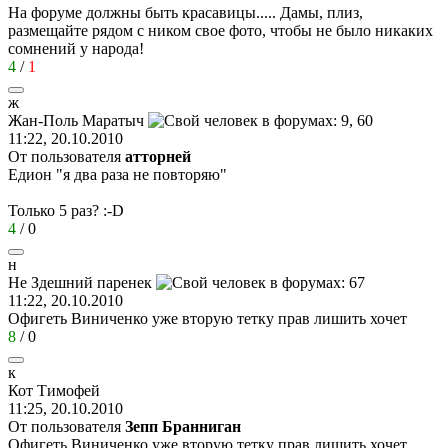
На форуме должны быть красавицы..... Дамы, плиз,
размещайте рядом с ником свое фото, чтобы не было никаких
сомнений у народа!
4
/
1
ж
Жан
-
Поль
Маратыч
11:22, 20.10.2010
От пользователя
атторней
Едион "я два раза не повторяю"
Только 5 раз?
:-D
4
/
0
н
Не
Здешний
паренек
11:22, 20.10.2010
Офигеть Виниченко уже вторую тетку прав лишить хочет
8
/
0
к
Кот
Тимофей
11:25, 20.10.2010
От пользователя
Зепп Бранниган
Офигеть Виниченко уже вторую тетку прав лишить хочет