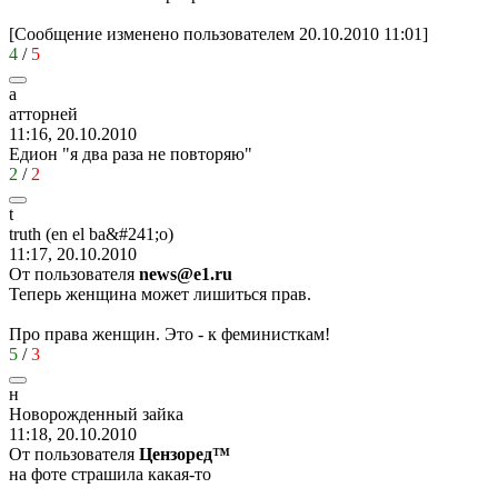
[Сообщение изменено пользователем 20.10.2010 11:01]
4
/
5
а
атторней
11:16, 20.10.2010
Едион "я два раза не повторяю"
2
/
2
t
truth (en el ba&#241;o)
11:17, 20.10.2010
От пользователя
news@e1.ru
Теперь женщина может лишиться прав.
Про права женщин. Это - к феминисткам!
5
/
3
н
Новорожденный
зайка
11:18, 20.10.2010
От пользователя
Цензоред™
на фоте страшила какая-то