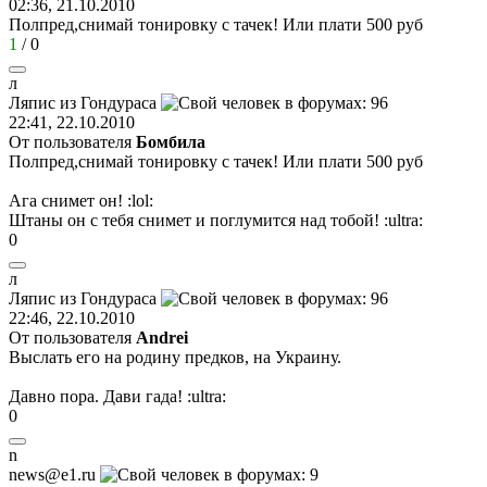
02:36, 21.10.2010
Полпред,снимай тонировку с тачек! Или плати 500 руб
1
/
0
л
Ляпис
из
Гондураса
22:41, 22.10.2010
От пользователя
Бомбила
Полпред,снимай тонировку с тачек! Или плати 500 руб
Ага снимет он!
:lol:
Штаны он с тебя снимет и поглумится над тобой!
:ultra:
0
л
Ляпис
из
Гондураса
22:46, 22.10.2010
От пользователя
Andrei
Выслать его на родину предков, на Украину.
Давно пора. Дави гада!
:ultra:
0
n
news@e1.ru